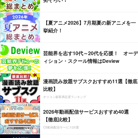
【夏アニメ2026】7月期夏の新アニメを一
挙紹介！
芸能界を志す10代～20代を応援！ オーデ
ィション・スクール情報はDeview
漫画読み放題サブスクおすすめ11選【徹底
比較】
オリコン顧客満足度ランキング
2026年動画配信サービスおすすめ40選
【徹底比較】
CS動画配信サービス20選