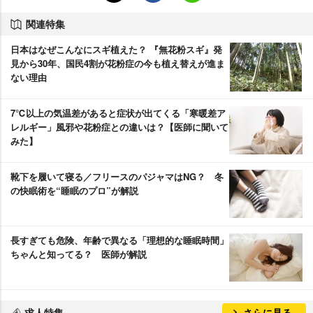
関連特集
日本はなぜこんなにスギ植えた？ 『無花粉スギ』発
見から30年、国民4割が花粉症の今も植え替えが進ま
ない理由
7℃以上の気温差があると症状が出てくる「寒暖差ア
レルギー」風邪や花粉症との違いは？【医師に聞いて
みた】
靴下を履いて寝る／フリースのパジャマはNG？ 冬
の快眠術を“睡眠のプロ”が解説
長すぎても危険、年齢で異なる「理想的な睡眠時間」
ちゃんと知ってる？ 医師が解説
求人特集
さらに見る