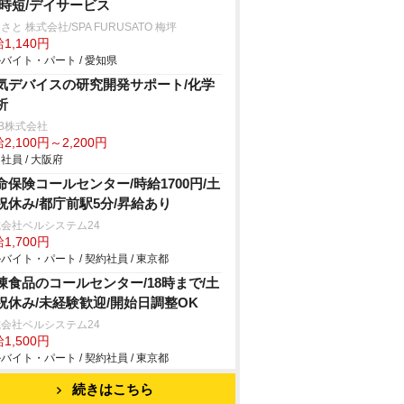
/時短/デイサービス
さと 株式会社/SPA FURUSATO 梅坪
1,140円
バイト・パート / 愛知県
気デバイスの研究開発サポート/化学
析
B株式会社
2,100円～2,200円
社員 / 大阪府
命保険コールセンター/時給1700円/土
祝休み/都庁前駅5分/昇給あり
会社ベルシステム24
1,700円
バイト・パート / 契約社員 / 東京都
凍食品のコールセンター/18時まで/土
祝休み/未経験歓迎/開始日調整OK
会社ベルシステム24
1,500円
バイト・パート / 契約社員 / 東京都
続きはこちら