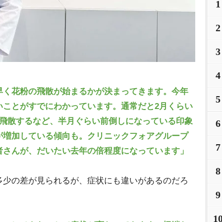
1
2
3
4
早く花粉の飛散が始まるかが決まってきます。今年
5
いことがすでにわかっています。通常だと2月くらい
に飛散するなど、半月ぐらい前倒しになっている印象
6
が増加している傾向も。クリニックフォアグループ
7
者さんが、だいたい去年の倍程度になっています」
8
少の差が見られるが、症状にも違いがあるのだろ
9
1