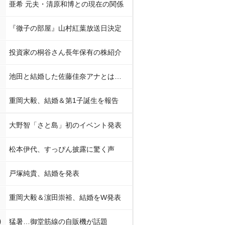
亜希 元夫・清原和博との現在の関係
『徹子の部屋』山村紅葉放送日決定
投資家の桐谷さん長年保有の株紹介
池田と結婚した佐藤佳奈アナとは…
重岡大毅、結婚＆第1子誕生を報告
大野智「さと島」初のイベント発表
松本伊代、すっぴん披露に驚く声
戸塚純貴、結婚を発表
重岡大毅＆濵田崇裕、結婚をW発表
0
猛暑…御堂筋線の自販機が話題