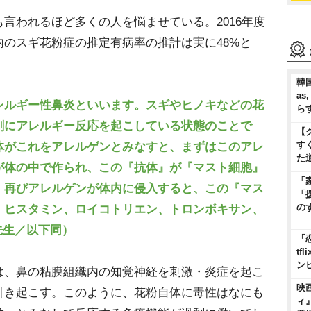
われるほど多くの人を悩ませている。2016年度
のスギ花粉症の推定有病率の推計は実に48%と
韓国
as
レルギー性鼻炎といいます。スギやヒノキなどの花
ら
剰にアレルギー反応を起こしている状態のことで
【
す
体がこれをアレルゲンとみなすと、まずはこのアレ
た
が体の中で作られ、この『抗体』が『マスト細胞』
「
、再びアレルゲンが体内に侵入すると、この『マス
「
の
、ヒスタミン、ロイコトリエン、トロンボキサン、
先生／以下同）
『
t
ン
、鼻の粘膜組織内の知覚神経を刺激・炎症を起こ
映
引き起こす。このように、花粉自体に毒性はなにも
ィ