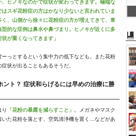
か、ヒノキなのかで症状が変わってきます。極端な
ではスギ花粉症の方はかなり少ないと言われていま
多く、山側から徐々に花粉症の方が増えてきて、東
典型的な症例は鼻水や鼻づまり。ヒノキが近くに多
症状が重くなってきます」
ーっとするという集中力の低下なども。また花粉
の症状が出ることもあるそうだ。
ホント？ 症状和らげるには早めの治療に勝
はり
「花粉の暴露を減らすこと」
。メガネやマスク
着いた花粉を落とす、空気清浄機を置く…などがあ