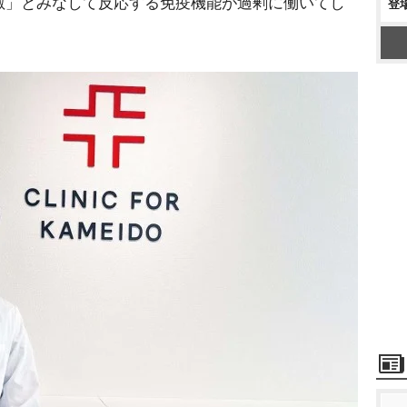
敵」とみなして反応する免疫機能が過剰に働いてし
登
。