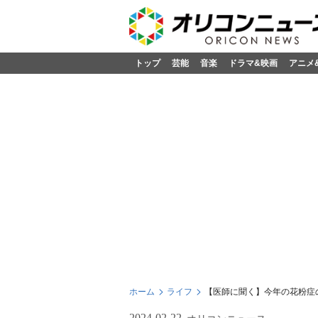
トップ
芸能
音楽
ドラマ&映画
アニメ
ホーム
ライフ
【医師に聞く】今年の花粉症
2024-02-22