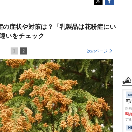
症の症状や対策は？「乳製品は花粉症にい
の違いをチェック
1
2
次のページ
N
可
医療
時給
アル
N