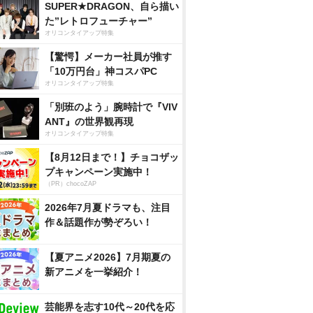
SUPER★DRAGON、自ら描い
た”レトロフューチャー”
オリコンタイアップ特集
【驚愕】メーカー社員が推す
「10万円台」神コスパPC
オリコンタイアップ特集
「別班のよう」腕時計で『VIV
ANT』の世界観再現
オリコンタイアップ特集
【8月12日まで！】チョコザッ
プキャンペーン実施中！
（PR）chocoZAP
2026年7月夏ドラマも、注目
作＆話題作が勢ぞろい！
【夏アニメ2026】7月期夏の
新アニメを一挙紹介！
芸能界を志す10代～20代を応