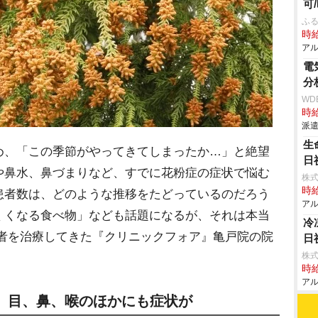
可
ふる
時給
アル
電
分
WD
時給
派遣
生
、「この季節がやってきてしまったか…」と絶望
日
や鼻水、鼻づまりなど、すでに花粉症の症状で悩む
株式
時給
患者数は、どのような推移をたどっているのだろう
アル
くくなる食べ物」なども話題になるが、それは本当
冷
患者を治療してきた『クリニックフォア』亀戸院の院
日
株式
時給
アル
、目、鼻、喉のほかにも症状が