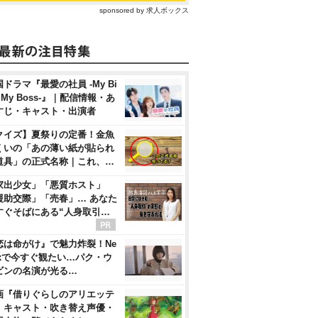
sponsored by 求人ボックス
ドラマ『最愛の社員 -My Bi
, My Boss-』｜配信情報・あ
すじ・キャスト・出演者
クイズ】夏祭りの定番！金魚
くいの「あの薄い紙が貼られ
道具」の正式名称｜これ、…
家出少女」「悪質ホスト」
援助交際」「売春」… あなた
すぐそばにある“人身取引…
恋は命がけ』で魅力炸裂！Ne
flixで今すぐ観たい…パク・ウ
ビンの名演が光る…
画『借りぐらしのアリエッテ
』キャスト・吹き替え声優・