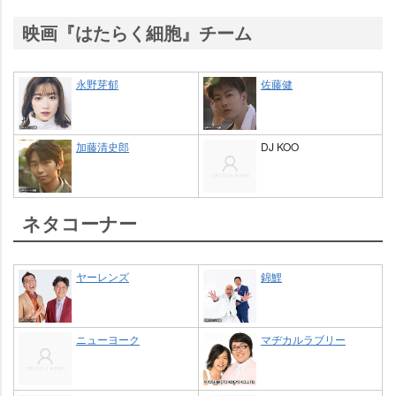
映画『はたらく細胞』チーム
永野芽郁
佐藤健
加藤清史郎
DJ KOO
ネタコーナー
ヤーレンズ
錦鯉
ニューヨーク
マヂカルラブリー