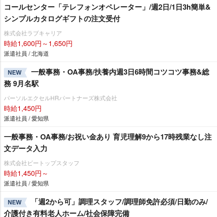
コールセンター「テレフォンオペレーター」/週2日/1日3h簡単&
シンプルカタログギフトの注文受付
株式会社ラブキャリア
時給1,600円～1,650円
派遣社員 / 北海道
一般事務・OA事務/扶養内週3日6時間コツコツ事務&総
NEW
務 9月名駅
パーソルエクセルHRパートナーズ株式会社
時給1,450円
派遣社員 / 愛知県
一般事務・OA事務/お祝い金あり 育児理解9から17時残業なし注
文データ入力
株式会社ビートップスタッフ
時給1,450円～
派遣社員 / 愛知県
「週2から可」調理スタッフ/調理師免許必須/日勤のみ/
NEW
介護付き有料老人ホーム/社会保障完備