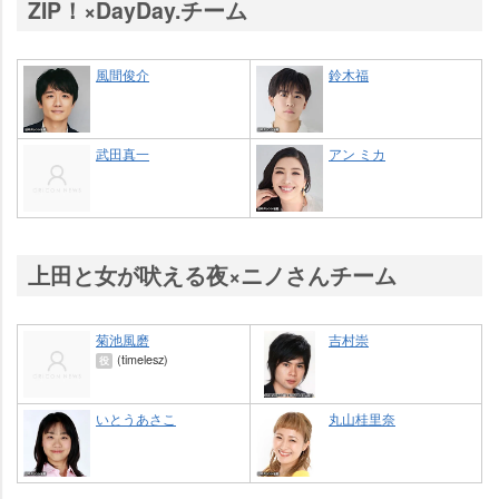
ZIP！×DayDay.チーム
風間俊介
鈴木福
武田真一
アン ミカ
上田と女が吠える夜×ニノさんチーム
菊池風磨
吉村崇
(timelesz)
役
いとうあさこ
丸山桂里奈