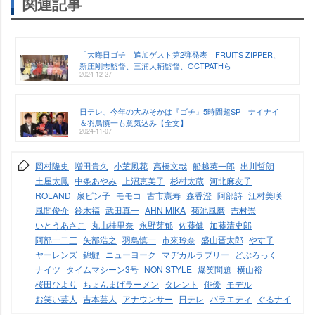
関連記事
「大晦日ゴチ」追加ゲスト第2弾発表 FRUITS ZIPPER、
新庄剛志監督、三浦大輔監督、OCTPATHら
2024-12-27
日テレ、今年の大みそかは『ゴチ』5時間超SP ナイナイ
＆羽鳥慎一も意気込み【全文】
2024-11-07
岡村隆史
増田貴久
小芝風花
高橋文哉
船越英一郎
出川哲朗
土屋太鳳
中条あやみ
上沼恵美子
杉村太蔵
河北麻友子
ROLAND
泉ピン子
モモコ
古市憲寿
森香澄
阿部詩
江村美咲
風間俊介
鈴木福
武田真一
AHN MIKA
菊池風磨
吉村崇
いとうあさこ
丸山桂里奈
永野芽郁
佐藤健
加藤清史郎
阿部一二三
矢部浩之
羽鳥慎一
市來玲奈
盛山晋太郎
す子
ヤーレンズ
錦鯉
ニューヨーク
マヂカルラブリー
どぶろっく
ナイツ
タイムマシーン3号
NON STYLE
爆笑問題
横山裕
桜田ひより
ちょんまげラーメン
タレント
俳優
モデル
お笑い芸人
吉本芸人
アナウンサー
日テレ
バラエティ
ぐるナイ