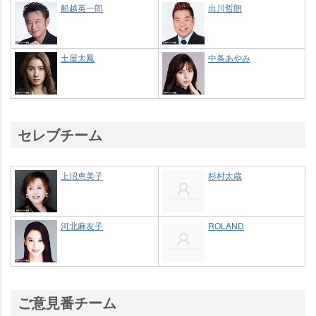
船越英一郎
出川哲朗
土屋太鳳
中条あやみ
セレブチーム
上沼恵美子
杉村太蔵
河北麻友子
ROLAND
ご意見番チーム