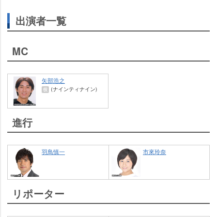
出演者一覧
MC
矢部浩之
(ナインティナイン)
役
進行
羽鳥慎一
市來玲奈
リポーター