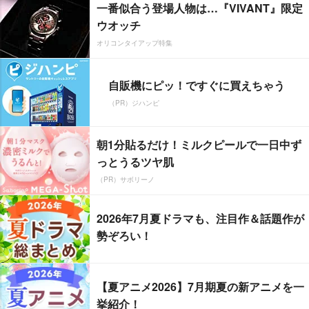
一番似合う登場人物は…『VIVANT』限定
ウオッチ
オリコンタイアップ特集
自販機にピッ！ですぐに買えちゃう
（PR）ジハンピ
朝1分貼るだけ！ミルクピールで一日中ず
っとうるツヤ肌
（PR）サボリーノ
2026年7月夏ドラマも、注目作＆話題作が
勢ぞろい！
【夏アニメ2026】7月期夏の新アニメを一
挙紹介！