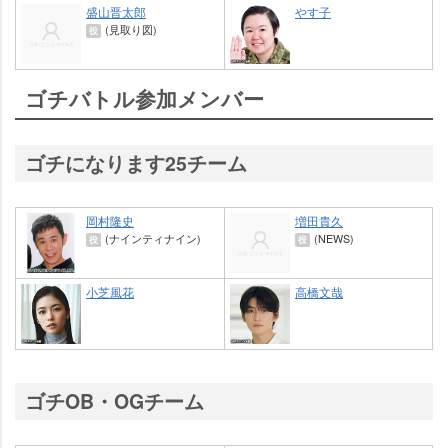
盛山晋太郎
す子
(見取り図)
役
ゴチバトル参加メンバー
ゴチになります25チーム
岡村隆史
増田貴久
(ナインティナイン)
(NEWS)
役
役
小芝風花
高橋文哉
ゴチOB・OGチーム