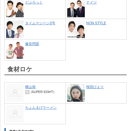
どぶろっく
ナイツ
タイムマシーン3号
NON STYLE
爆笑問題
食材ロケ
横山裕
桜田ひより
(SUPER EIGHT)
役
ちょんまげラーメン