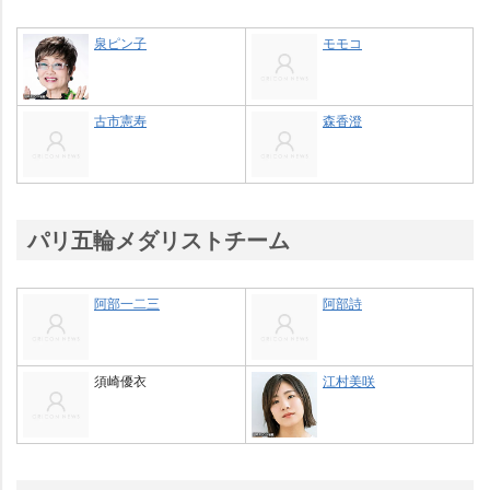
泉ピン子
モモコ
古市憲寿
森香澄
パリ五輪メダリストチーム
阿部一二三
阿部詩
須崎優衣
江村美咲