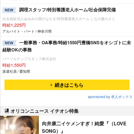
調理スタッフ/特別養護老人ホーム/社会保障完備
NEW
社会福祉法人あゆみの国のなかま/特別養護老人ホーム しなの森のさと
時給1,225円
アルバイト・パート / 神奈川県
一般事務・OA事務/時給1550円豊橋SNSをオシゴトに未
NEW
経験OKの事務
パーソルテンプスタッフ株式会社
時給1,550円
派遣社員 / 愛知県
続きはこちら
sponsored by 求人ボックス
オリコンニュース イチオシ特集
向井康二イケメンすぎ！純愛『（LOVE
SONG）』