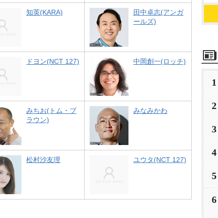
知英(KARA)
田中卓志(アンガ
ールズ)
ドヨン(NCT 127)
中岡創一(ロッチ)
1
2
みちお(トム・ブ
みなみかわ
ラウン)
3
4
松村沙友理
ユウタ(NCT 127)
5
6