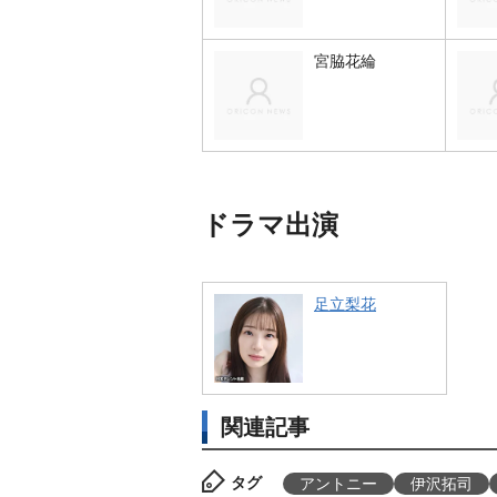
宮脇花綸
ドラマ出演
足立梨花
関連記事
タグ
アントニー
伊沢拓司