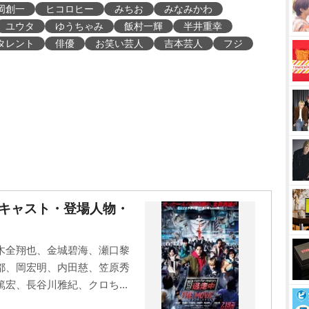
岡創一
ヒコロヒー
みちお
みなみかわ
ユウタ
ゆうちゃみ
飯村一輝
半井重幸
タレント
俳優
お笑い芸人
吉本芸人
フジ
E』キャスト・登場人物・
木全翔也、金城碧海、瀬口黎
都、岡宏明、内田慈、笠原秀
宏、長谷川雅紀、クロち...