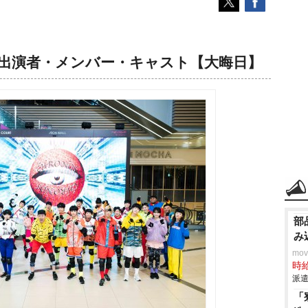
』出演者・メンバー・キャスト【大晦日】
部
み
mo
時給
派遣
「