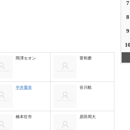
7
8
9
1
岡澤セオン
萱和磨
半井重幸
谷川航
橋本壮市
原田周大