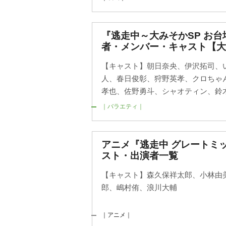
『逃走中～大みそかSP お
者・メンバー・キャスト【大
【キャスト】朝日奈央、伊沢拓司、
人、春日俊彰、狩野英孝、クロちゃ
孝也、佐野勇斗、シャオティン、鈴木
｜バラエティ｜
アニメ『逃走中 グレートミ
スト・出演者一覧
【キャスト】森久保祥太郎、小林由
郎、嶋村侑、浪川大輔
｜アニメ｜