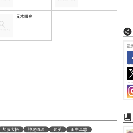
元木咲良
最
加藤大悟
神尾楓珠
知英
田中卓志