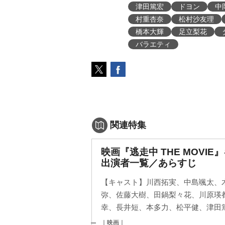
津田篤宏
ドヨン
中
村重杏奈
松村沙友理
橋本大輝
足立梨花
バラエティ
関連特集
映画『逃走中 THE MOVI
出演者一覧／あらすじ
【キャスト】川西拓実、中島颯太、
弥、佐藤大樹、田鍋梨々花、川原瑛
幸、長井短、本多力、松平健、津田篤
｜映画｜