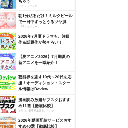
ちゃう
（PR）ジハンピ
朝1分貼るだけ！ミルクピール
で一日中ずっとうるツヤ肌
（PR）サボリーノ
2026年7月夏ドラマも、注目
作＆話題作が勢ぞろい！
【夏アニメ2026】7月期夏の
新アニメを一挙紹介！
芸能界を志す10代～20代を応
援！オーディション・スクー
ル情報はDeview
漫画読み放題サブスクおすす
め11選【徹底比較】
オリコン顧客満足度ランキング
2026年動画配信サービスおす
すめ40選【徹底比較】