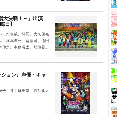
台場大決戦！～』出演
晦日】
いしだ壱成、詩羽、大久保嘉
ん、河本準一、斎藤司、迫田
伸之、中島颯太、那須晃...
ッション』声優・キャ
美子、井上麻里奈、置鮎龍太