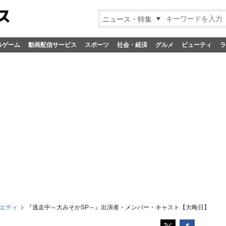
ニュース・特集
&ゲーム
動画配信サービス
スポーツ
社会・経済
グルメ
ビューティ
ラ
エティ
『逃走中～大みそかSP～』出演者・メンバー・キャスト【大晦日】