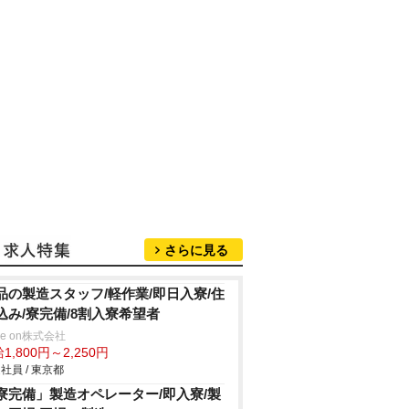
さらに見る
品の製造スタッフ/軽作業/即日入寮/住
込み/寮完備/8割入寮希望者
ve on株式会社
1,800円～2,250円
社員 / 東京都
寮完備」製造オペレーター/即入寮/製