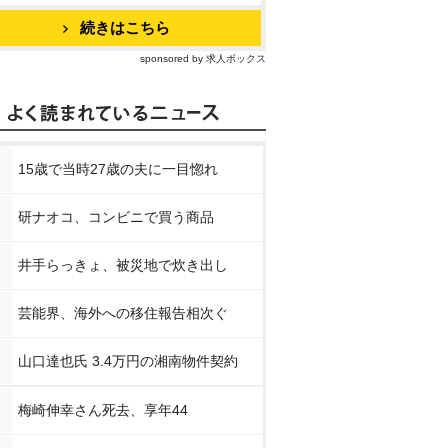
続きはこちら
sponsored by 求人ボックス
15歳で当時27歳の夫に一目惚れ
研ナオコ、コンビニで買う商品
井手らっきょ、被災地で炊き出し
芸能界、海外への移住報告相次ぐ
山口達也氏 3.4万円の湘南物件契約
梅崎伸幸さん死去、享年44