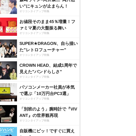
い”にキュンが止まらん！
オリコンタイアップ特集
お値段そのまま45％増量！フ
ァミマ夏の大盤振る舞い
オリコンタイアップ特集
SUPER★DRAGON、自ら描い
た”レトロフューチャー”
オリコンタイアップ特集
CROWN HEAD、結成1周年で
見えた”バンドらしさ”
オリコンタイアップ特集
パソコンメーカー社員が本気
で選ぶ「10万円台PC3選」
オリコンタイアップ特集
「別班のよう」腕時計で『VIV
ANT』の世界観再現
オリコンタイアップ特集
自販機にピッ！ですぐに買え