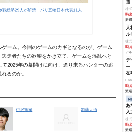
造
株
戦総勢29人が解禁 パリ五輪日本代表11人
時給
派遣
人
ル
株式
ルゲーム。今回のゲームのカギとなるのが、ゲーム
時給
アル
。逃走者たちの欲望をかき立て、ゲームを混乱へと
デ
して2025年の幕開けに向け、迫り来るハンターの追
ー
在
現れるのか。
Car
時給
派遣
N
あ
伊沢拓司
加藤大悟
入
株
時給
派遣