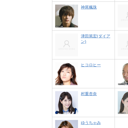
神尾楓珠
津田篤宏(ダイア
ン)
ヒコロヒー
村重杏奈
ゆうちゃみ