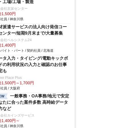
・工場/工場・製造
式会社京栄センター
1,500円
社員 / 神奈川県
材派遣サービスの法人向け発信コー
センター/短期9月末まで/大量募集
会社ベルシステム24
1,400円
バイト・パート / 契約社員 / 北海道
ータ入力・タイピング/電動キックボ
ドの利用状況の入力と確認のお仕事
宅も
eer Place Plus
1,500円～1,700円
社員 / 大阪府
一般事務・OA事務/地元で安定
EW
なたに合った案件多数 高時給データ
力など
式会社カインズサービス
1,400円～
社員 / 神奈川県