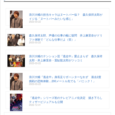
浪川大輔の担当キャラはヌートバー似？ 森久保祥太郎が
イジる「ヌートバーみたいな感じ」
2023-03-22
森久保祥太郎、声優の仕事の幅に疑問 井上麻里奈がドリ
フト体験で「どんな仕事だよ（笑）」
2023-03-22
浪川大輔のテンション芸『逃走中』愛止まらず 森久保祥
太郎・井上麻里奈・置鮎龍太郎がツッコミ
2023-03-22
浪川大輔『逃走中』身長足りずハンターなれず 過去2度
挑戦の恐怖体験…200メートル先でも「パニック！」
2023-03-22
『逃走中』シリーズ初のテレビアニメ化決定 描き下ろし
ティザービジュアルも公開
2022-12-31