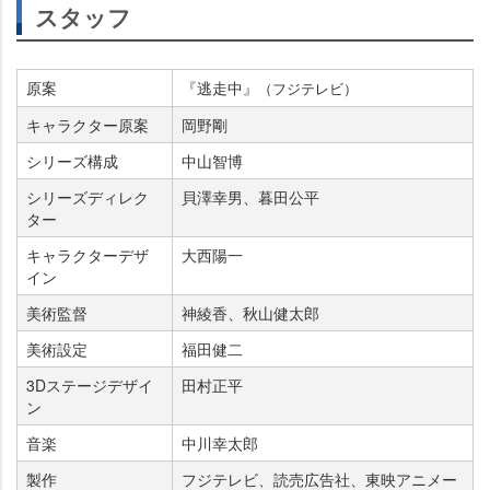
スタッフ
原案
『逃走中』
（フジテレビ）
キャラクター原案
岡野剛
シリーズ構成
中山智博
シリーズディレク
貝澤幸男、暮田公平
ター
キャラクターデザ
大西陽一
イン
美術監督
神綾香、秋山健太郎
美術設定
福田健二
3Dステージデザイ
田村正平
ン
音楽
中川幸太郎
製作
フジテレビ、読売広告社、東映アニメー