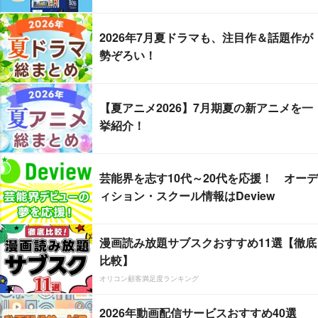
2026年7月夏ドラマも、注目作＆話題作が
勢ぞろい！
【夏アニメ2026】7月期夏の新アニメを一
挙紹介！
芸能界を志す10代～20代を応援！ オーデ
ィション・スクール情報はDeview
漫画読み放題サブスクおすすめ11選【徹底
比較】
オリコン顧客満足度ランキング
2026年動画配信サービスおすすめ40選