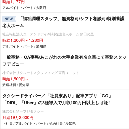
時給1,177円
アルバイト・パート / 大阪府
「福祉調理スタッフ」無資格可/シフト相談可/特別養護
NEW
老人ホーム
社会福祉法人ユーアンドアイ/特別養護老人ホーム 額田の里
時給1,200円～1,280円
アルバイト・パート / 愛知県
一般事務・OA事務/あこがれの大手企業有名企業にて事務スタッ
フデビュー
株式会社リクルートスタッフィング 東海ユニット
時給1,500円～
派遣社員 / 愛知県
タクシードライバー／「社員寮あり」配車アプリ「GO」
「DiDi」「Uber」の3種導入で月収100万円以上も可能！
株式会社第一フジタクシー
月給19万2,000円
正社員 / アルバイト・パート / 契約社員 / 愛知県