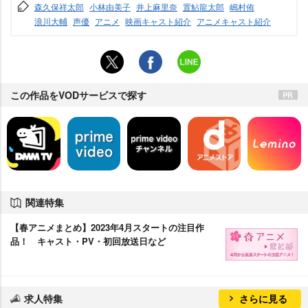
森久保祥太郎
小林由美子
井上麻里奈
置鮎龍太郎
嶋村侑
浪川大輔
声優
アニメ
映画キャスト紹介
アニメキャスト紹介
この作品をVODサービスで探す
関連特集
【春アニメまとめ】2023年4月スタートの注目作
品！ キャスト・PV・初回放送日など
求人特集
さらに見る