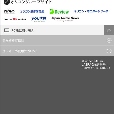
PC版に切り替え
禁無断複写転載
クッキーの使用について
© oricon ME inc.
JASRAC許諾番号：
9009642140Y38026