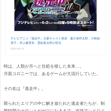
テレビアニメ『逃走中』主要キャスト発表 森久保祥太郎、小林由
美子、井上麻里奈、置鮎龍太郎が担当
2023-02-10
時は、人類が月へと住処を移した未来…。
月面コロニーでは、あるゲームが大流行していた。
その名は『逃走中』。
限られたエリアの中に解き放たれた逃走者たちが、制
限時間のカウントがゼロになるまで、追跡アンドロイ