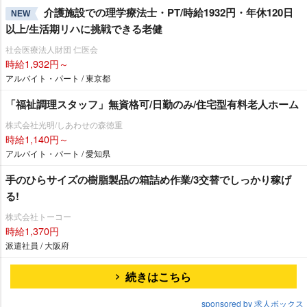
介護施設での理学療法士・PT/時給1932円・年休120日
NEW
以上/生活期リハに挑戦できる老健
社会医療法人財団 仁医会
時給1,932円～
アルバイト・パート / 東京都
「福祉調理スタッフ」無資格可/日勤のみ/住宅型有料老人ホーム
株式会社光明/しあわせの森徳重
時給1,140円～
アルバイト・パート / 愛知県
手のひらサイズの樹脂製品の箱詰め作業/3交替でしっかり稼げ
る!
株式会社トーコー
時給1,370円
派遣社員 / 大阪府
続きはこちら
sponsored by 求人ボックス