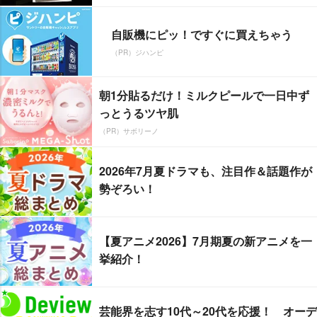
自販機にピッ！ですぐに買えちゃう
（PR）ジハンピ
朝1分貼るだけ！ミルクピールで一日中ず
っとうるツヤ肌
（PR）サボリーノ
2026年7月夏ドラマも、注目作＆話題作が
勢ぞろい！
【夏アニメ2026】7月期夏の新アニメを一
挙紹介！
芸能界を志す10代～20代を応援！ オーデ