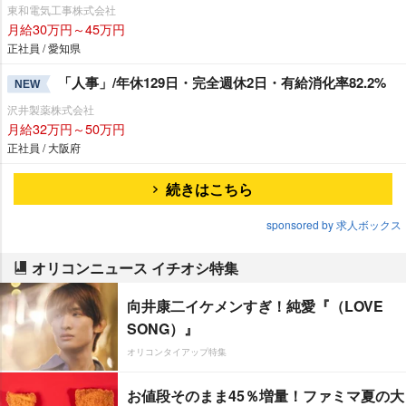
東和電気工事株式会社
月給30万円～45万円
正社員 / 愛知県
「人事」/年休129日・完全週休2日・有給消化率82.2%
NEW
沢井製薬株式会社
月給32万円～50万円
正社員 / 大阪府
続きはこちら
sponsored by 求人ボックス
オリコンニュース イチオシ特集
向井康二イケメンすぎ！純愛『（LOVE
SONG）』
オリコンタイアップ特集
お値段そのまま45％増量！ファミマ夏の大