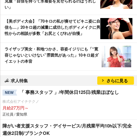
克服「自信を持って水着姿を見せられるのはうれし
い」
【美ボディ大会】「70キロの私が痩せてビキニ姿に自
信も…」20キロ超の減量に成功したボディメイクに男
性からの相談が多数「お尻とくびれが自慢」
ライザップ美女・和地つかさ、容姿イジリにも「“寛
容じゃないといけない”雰囲気があった」10キロ超ダ
イエットの本音
求人特集
さらに見る
「 事務スタッフ 」/年間休日125日/残業ほぼなし
NEW
株式会社アイチテクノ
月給27万円～
正社員 / 愛知県
障がい者支援スタッフ・デイサービス/月残業平均10h以下/完全
週休2日制/ブランクOK