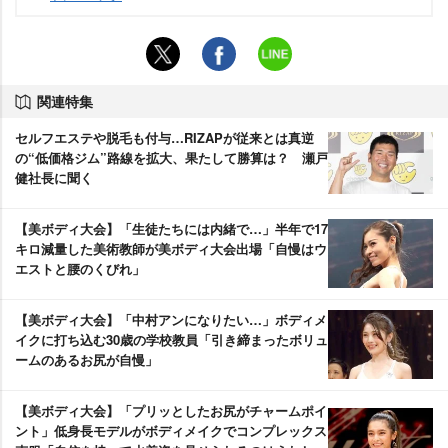
関連特集
セルフエステや脱毛も付与…RIZAPが従来とは真逆
の“低価格ジム”路線を拡大、果たして勝算は？ 瀬戸
健社長に聞く
【美ボディ大会】「生徒たちには内緒で…」半年で17
キロ減量した美術教師が美ボディ大会出場「自慢はウ
エストと腰のくびれ」
【美ボディ大会】「中村アンになりたい…」ボディメ
イクに打ち込む30歳の学校教員「引き締まったボリュ
ームのあるお尻が自慢」
【美ボディ大会】「プリッとしたお尻がチャームポイ
ント」低身長モデルがボディメイクでコンプレックス