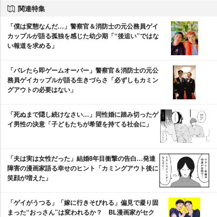
関連特集
「僕は変態なんだ…」警察官＆消防士の元公務員ゲイ
カップルが語る孤独を感じた幼少期「“後追い”ではな
い報道を求める」
「バレたら即ゲームオーバー」警察官＆消防士の元公
務員ゲイカップルが語る生きづらさ「必ずしもカミン
グアウトの必要はない」
「死ぬまで隠し続けなさい…」同性婚に踏み切ったゲ
イ男性の決意「子どもたちが希望を持てる社会に」
「夫は実は女性だった」結婚8年目衝撃の告白…発達
障害の漫画家語る幸せのヒント「カミングアウト後に
笑顔が増えた」
「ゲイがうつる」「嫁に行きそびれる」偏見で凝り固
まった“おっさん”は変われるか？ BL漫画家がセク