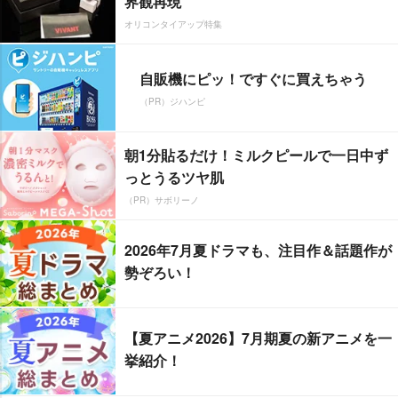
界観再現
オリコンタイアップ特集
自販機にピッ！ですぐに買えちゃう
（PR）ジハンピ
朝1分貼るだけ！ミルクピールで一日中ず
っとうるツヤ肌
（PR）サボリーノ
2026年7月夏ドラマも、注目作＆話題作が
勢ぞろい！
【夏アニメ2026】7月期夏の新アニメを一
挙紹介！