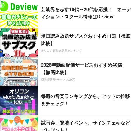
芸能界を志す10代～20代を応援！ オーデ
ィション・スクール情報はDeview
漫画読み放題サブスクおすすめ11選【徹底
比較】
オリコン顧客満足度ランキング
2026年動画配信サービスおすすめ40選
【徹底比較】
CS動画配信サービス20選
毎週の音楽ランキングから、ヒットの推移
をチェック！
試写会、登壇イベント、サインチェキなど
プレゼント！