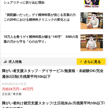
シュアリティに切り込む理由
「病院嫌いだった」ゲイ精神科医が信じる言葉の力
この20年における精神科クリニックの変化とは
19万人を救うゲイ精神科医が綴る“140字” SNSの言
葉の刃から守る「心のお守り」
求人特集
さらに見る
障がい者支援スタッフ・デイサービス/無資格・未経験OK/完全
週休2日制/月残業平均10h以下
kotrio紹介品川支店
月給24万円～40万円
正社員 / 東京都
障がい者向け就労支援スタッフ/土日祝休み/月残業平均10h以下/