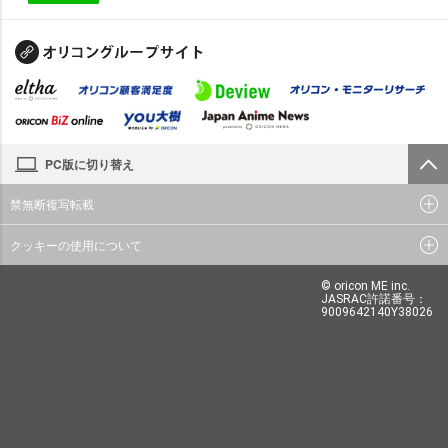
PC版に切り替え
禁無断複写転載
クッキーの使用について
© oricon ME inc.
JASRAC許諾番号：
9009642140Y38026