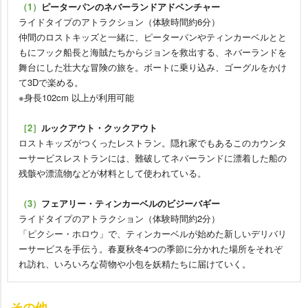
（1）
ピーターパンのネバーランドアドベンチャー
ライドタイプのアトラクション（体験時間約6分）
仲間のロストキッズと一緒に、ピーターパンやティンカーベルとと
もにフック船長と海賊たちからジョンを救出する、ネバーランドを
舞台にした壮大な冒険の旅を。ボートに乗り込み、ゴーグルをかけ
て3Dで楽める。
※身長102cm 以上が利用可能
［2］
ルックアウト・クックアウト
ロストキッズがつくったレストラン。隠れ家でもあるこのカウンタ
ーサービスレストランには、難破してネバーランドに漂着した船の
残骸や漂流物などが材料として使われている。
（3）
フェアリー・ティンカーベルのビジーバギー
ライドタイプのアトラクション（体験時間約2分）
「ピクシー・ホロウ」で、ティンカーベルが始めた新しいデリバリ
ーサービスを手伝う。春夏秋冬4つの季節に分かれた場所をそれぞ
れ訪れ、いろいろな荷物や小包を妖精たちに届けていく。
その他