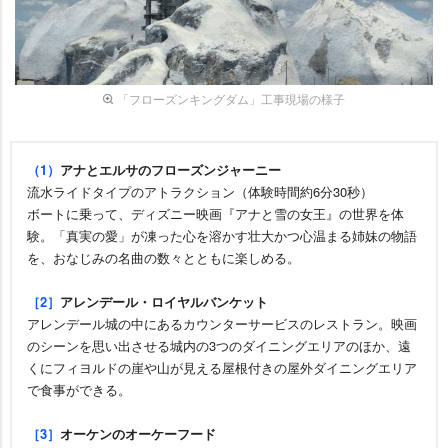
「フローズンキングダム」工事現場の様子
（1）
アナとエルサのフローズンジャーニー
流水ライドタイプのアトラクション（体験時間約6分30秒）
ボートに乗って、ディズニー映画『アナと雪の女王』の世界を体
験。「真実の愛」が凍った心を溶かす壮大かつ心温まる姉妹の物語
を、おなじみの名曲の数々とともに楽しめる。
［2］
アレンデール・ロイヤルバンケット
アレンデール城の中にあるカウンターサービスのレストラン。映画
のシーンを思い出させる城内の3つのダイニングエリアのほか、遠
くにフィヨルドの崖や山が見える屋根付きの屋外ダイニングエリア
で食事ができる。
［3］
オーケンのオーケーフード