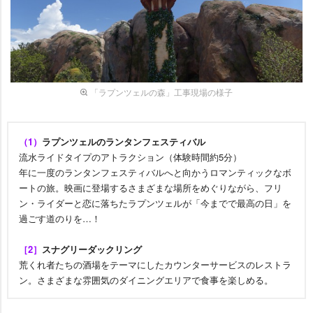
「ラプンツェルの森」工事現場の様子
（1）
ラプンツェルのランタンフェスティバル
流水ライドタイプのアトラクション（体験時間約5分）
年に一度のランタンフェスティバルへと向かうロマンティックなボ
ートの旅。映画に登場するさまざまな場所をめぐりながら、フリ
ン・ライダーと恋に落ちたラプンツェルが「今までで最高の日」を
過ごす道のりを…！
［2］
スナグリーダックリング
荒くれ者たちの酒場をテーマにしたカウンターサービスのレストラ
ン。さまざまな雰囲気のダイニングエリアで食事を楽しめる。