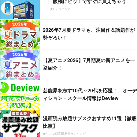
自販機にピッ！ですぐに買えちゃう
（PR）ジハンピ
2026年7月夏ドラマも、注目作＆話題作が
勢ぞろい！
【夏アニメ2026】7月期夏の新アニメを一
挙紹介！
芸能界を志す10代～20代を応援！ オーデ
ィション・スクール情報はDeview
漫画読み放題サブスクおすすめ11選【徹底
比較】
オリコン顧客満足度ランキング