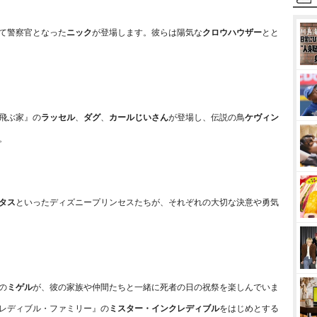
て警察官となった
ニック
が登場します。彼らは陽気な
クロウハウザー
とと
飛ぶ家』の
ラッセル
、
ダグ
、
カールじいさん
が登場し、伝説の鳥
ケヴィン
。
タス
といったディズニープリンセスたちが、それぞれの大切な決意や勇気
の
ミゲル
が、彼の家族や仲間たちと一緒に死者の日の祝祭を楽しんでいま
レディブル・ファミリー』の
ミスター・インクレディブル
をはじめとする