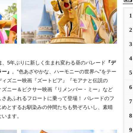
1
2
3
4
は、5年ぶりに新しく生まれ変わる昼のパレード
『デ
ラー』
。“色あざやかな、ハーモニーの世界へ”をテー
5
ディズニー映画『ズートピア』『モアナと伝説の
6
ィズニー＆ピクサー映画『リメンバー・ミー』など
しさあふれるフロートに乗って登場！ パレードのフ
7
じめとするお馴染みの仲間たちも勢ぞろいし、素晴
8
ないます。
9