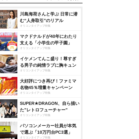
川島海荷さんと学ぶ 日常に潜
む“人身取引”のリアル
オリコンタイアップ特集
マクドナルドが40年にわたり
支える「小学生の甲子園」
オリコンタイアップ特集
イケメンてんこ盛り！尊すぎ
る男子の純情ラブに胸キュン
オリコンタイアップ特集
大好評につき再び！ファミマ
名物45％増量キャンペーン
オリコンタイアップ特集
SUPER★DRAGON、自ら描い
た”レトロフューチャー”
オリコンタイアップ特集
パソコンメーカー社員が本気
で選ぶ「10万円台PC3選」
オリコンタイアップ特集