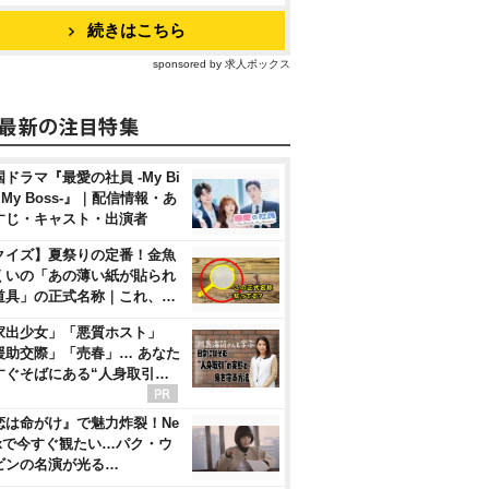
続きはこちら
sponsored by 求人ボックス
ドラマ『最愛の社員 -My Bi
, My Boss-』｜配信情報・あ
すじ・キャスト・出演者
クイズ】夏祭りの定番！金魚
くいの「あの薄い紙が貼られ
道具」の正式名称｜これ、…
家出少女」「悪質ホスト」
援助交際」「売春」… あなた
すぐそばにある“人身取引…
恋は命がけ』で魅力炸裂！Ne
flixで今すぐ観たい…パク・ウ
ビンの名演が光る…