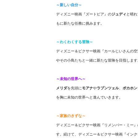
～新しい自分～
ディズニー映画『ズートピア』の
ジュディ
と晴れ
もに新たな任務に挑みます。
～わくわくする冒険～
ディズニー＆ピクサー映画『カールじいさんの空
その小鳥たちと一緒に新たな冒険を目指します
～未知の世界へ～
メリダ
を先頭に
モアナ
ラプンツェル
、
ポカホン
を胸に未知の世界へと進んでいきます。
～家族のきずな～
ディズニー＆ピクサー映画『リメンバー・ミー』
す。続けて、ディズニー＆ピクサー映画『インク