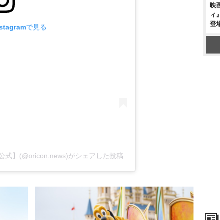
映
ィ
登
tagramで見る
式】(@oricon.news)がシェアした投稿