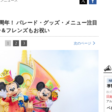
コンニュース
0周年！ パレード・グッズ・メニュー注目
ー＆フレンズもお祝い
1
2
3
次のページ
N
導
株式
日給
アル
ベ