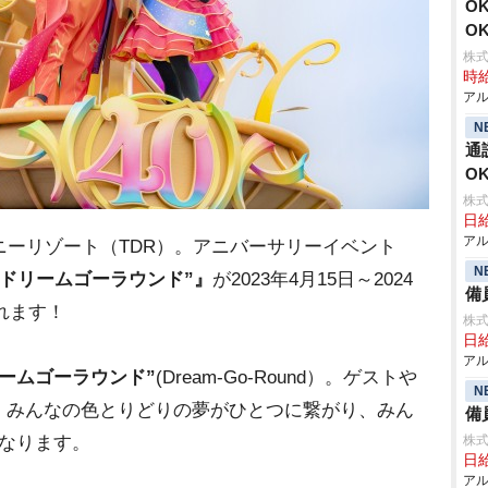
O
O
株式
時給
アル
N
通
O
株式
日給
アル
ーリゾート（TDR）。アニバーサリーイベント
N
“ドリームゴーラウンド”』
が2023年4月15日～2024
備
されます！
株式
日給
アル
リームゴーラウンド”
(Dream-Go-Round）。ゲスト
N
、みんなの色とりどりの夢がひとつに繋がり、みん
備
なります。
株式
日給
アル