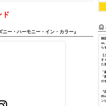
ンド
ズニー・ハーモニー・イン・カラー』
韓国
as
ら
【
す
た
「
「
の
『
t
ン