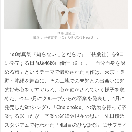
影山優佳
撮影：谷脇貢史 （C）ORICON NewS inc.
1st写真集『知らないことだらけ』（扶桑社）を9日
に発売する日向坂46影山優佳（21）。「自分自身を深
める旅」というテーマで撮影された同作は、東京・長
野・沖縄を舞台に、その土地での未知との出会いに知
的好奇心をくすぐられ、心が動かされていく様子を収
めた。今年2月にグループからの卒業を発表し、4月に
発売した9thシングル「One choice」の活動を持って卒
業する影山だが、卒業の経緯や現在の思い、先日横浜
スタジアムで行われた『4回目のひな誕祭』にサプライ