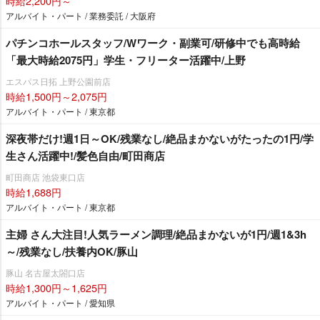
時給2,200円～
アルバイト・パート / 業務委託 / 大阪府
パチンコホールスタッフ/Wワーク・副業可/研修中でも高時給
「最大時給2075円」学生・フリーター活躍中/上野
エスパス日拓 上野公園前店
時給1,500円～2,075円
アルバイト・パート / 東京都
深夜帯だけ!週1日～OK/残業なし/絶品まかないがたったの1円/学
生さん活躍中!/髪色自由/町田商店
町田商店 池袋東口店
時給1,688円
アルバイト・パート / 東京都
主婦 さん大注目!人気ラーメン調理/絶品まかないが1円/週1&3h
～/残業なし/扶養内OK/豚山
豚山 名古屋太閤口店
時給1,300円～1,625円
アルバイト・パート / 愛知県