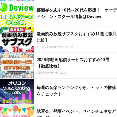
芸能界を志す10代～20代を応援！ オーデ
ィション・スクール情報はDeview
漫画読み放題サブスクおすすめ11選【徹底
比較】
オリコン顧客満足度ランキング
2026年動画配信サービスおすすめ40選
【徹底比較】
CS動画配信サービス20選
毎週の音楽ランキングから、ヒットの推移
をチェック！
試写会、登壇イベント、サインチェキなど