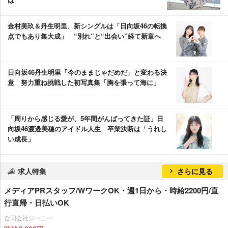
金村美玖＆丹生明里、新シングルは「日向坂46の転換
点でもあり集大成」 “別れ”と“出会い”経て新章へ
日向坂46丹生明里「今のままじゃだめだ」と変わる決
意 努力重ね挑戦した初写真集「胸を張って海に」
「周りから感じる愛が、5年間がんばってきた証」日
向坂46渡邉美穂のアイドル人生 卒業決断は「うれし
い成長」
求人特集
さらに見る
メディアPRスタッフ/WワークOK・週1日から・時給2200円/直
行直帰・日払いOK
合同会社ジーニー