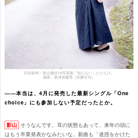
日向坂46・影山優佳1st写真集『知らないことだらけ』
撮影：新津保建秀（扶桑社刊）
――本当は、4月に発売した最新シングル「One
choice」にも参加しない予定だったとか。
そうなんです。耳の状態もあって、来年の頭に
影山
はもう卒業発表かなみたいな。新曲も「迷惑をかけた