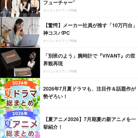
フューチャー”
オリコンタイアップ特集
【驚愕】メーカー社員が推す「10万円台」
神コスパPC
オリコンタイアップ特集
「別班のよう」腕時計で『VIVANT』の世
界観再現
オリコンタイアップ特集
2026年7月夏ドラマも、注目作＆話題作が
勢ぞろい！
【夏アニメ2026】7月期夏の新アニメを一
挙紹介！