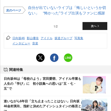
自分が出ていないライブは「悔しいというか切
次のページ
ない」 “怖かった”ライブ出演もファンに感謝
1/2
次へ
日向坂46
影山優佳
アイドル
坂道グループ
写真集
インタビュー
音楽
関連特集
日向坂46は「母校のよう」宮田愛萌、アイドル卒業も
人生の「学び」に 初小説集への思いは“五・七・
五”で
迷いながら6年目「立ち止まったことはない」日向坂
46金村美玖、指針と決めたアインシュタインの格言と
は