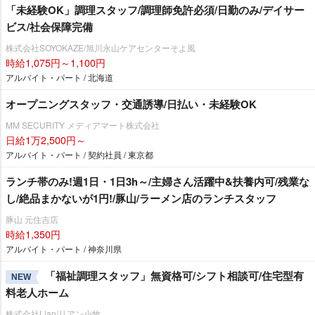
「未経験OK」調理スタッフ/調理師免許必須/日勤のみ/デイサー
ビス/社会保障完備
株式会社SOYOKAZE/旭川永山ケアセンターそよ風
時給1,075円～1,100円
アルバイト・パート / 北海道
オープニングスタッフ・交通誘導/日払い・未経験OK
MM SECURITY メディアマート株式会社
日給1万2,500円～
アルバイト・パート / 契約社員 / 東京都
ランチ帯のみ!週1日・1日3h～/主婦さん活躍中&扶養内可/残業な
し/絶品まかないが1円!/豚山/ラーメン店のランチスタッフ
豚山 元住吉店
時給1,350円
アルバイト・パート / 神奈川県
「福祉調理スタッフ」無資格可/シフト相談可/住宅型有
NEW
料老人ホーム
株式会社Lian/リアン小牧