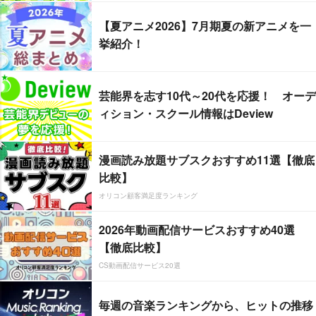
【夏アニメ2026】7月期夏の新アニメを一
挙紹介！
芸能界を志す10代～20代を応援！ オーデ
ィション・スクール情報はDeview
漫画読み放題サブスクおすすめ11選【徹底
比較】
オリコン顧客満足度ランキング
2026年動画配信サービスおすすめ40選
【徹底比較】
CS動画配信サービス20選
毎週の音楽ランキングから、ヒットの推移