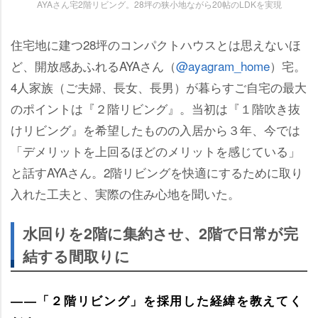
AYAさん宅2階リビング。28坪の狭小地ながら20帖のLDKを実現
住宅地に建つ28坪のコンパクトハウスとは思えないほ
ど、開放感あふれるAYAさん（
@ayagram_home
）宅。
4人家族（ご夫婦、長女、長男）が暮らすご自宅の最大
のポイントは『２階リビング』。当初は『１階吹き抜
けリビング』を希望したものの入居から３年、今では
「デメリットを上回るほどのメリットを感じている」
と話すAYAさん。2階リビングを快適にするために取り
入れた工夫と、実際の住み心地を聞いた。
水回りを2階に集約させ、2階で日常が完
結する間取りに
――「２階リビング」を採用した経緯を教えてく