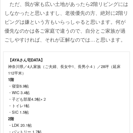
ただ、我が家も広い土地があったら2階リビングには
しなかったと思いますし、老後優先の方、絶対に2階リ
ビングは嫌という方もいらっしゃると思います。何が
優先なのかは各ご家庭で違うので、自分とご家族が過
ごしやすければ、それが正解なのでは…と思います。
【AYAさん宅DATA】
神奈川県／4人家族（ご夫婦、長女中1、長男小４）／28坪（延床
112平米）
1階
・寝室6.9帖
・WIC 3.4帖
・子ども部屋4.3帖×２
・トイレ1帖
・SIC 1.5帖
2階
・LDK 20.1帖
・パントリー 1.7帖