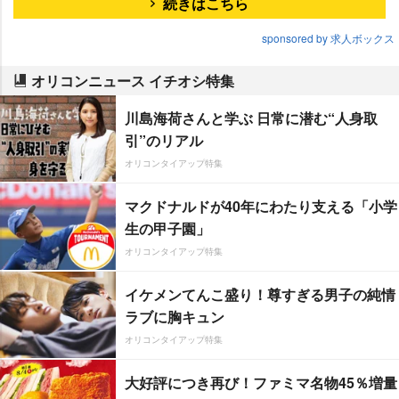
続きはこちら
sponsored by 求人ボックス
オリコンニュース イチオシ特集
川島海荷さんと学ぶ 日常に潜む“人身取
引”のリアル
オリコンタイアップ特集
マクドナルドが40年にわたり支える「小学
生の甲子園」
オリコンタイアップ特集
イケメンてんこ盛り！尊すぎる男子の純情
ラブに胸キュン
オリコンタイアップ特集
大好評につき再び！ファミマ名物45％増量