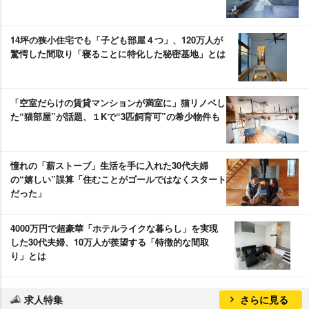
14坪の狭小住宅でも「子ども部屋４つ」、120万人が
驚愕した間取り「寝ることに特化した秘密基地」とは
「空室だらけの賃貸マンションが満室に」猫リノベし
た“猫部屋”が話題、１Kで“3匹飼育可”の希少物件も
憧れの「薪ストーブ」生活を手に入れた30代夫婦
の“嬉しい”誤算「住むことがゴールではなくスタート
だった」
4000万円で超豪華「ホテルライクな暮らし」を実現
した30代夫婦、10万人が羨望する「特徴的な間取
り」とは
求人特集
さらに見る