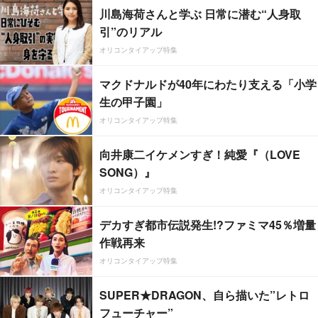
川島海荷さんと学ぶ 日常に潜む“人身取
引”のリアル
オリコンタイアップ特集
マクドナルドが40年にわたり支える「小学
生の甲子園」
オリコンタイアップ特集
向井康二イケメンすぎ！純愛『（LOVE
SONG）』
オリコンタイアップ特集
デカすぎ都市伝説発生!?ファミマ45％増量
作戦再来
オリコンタイアップ特集
SUPER★DRAGON、自ら描いた”レトロ
フューチャー”