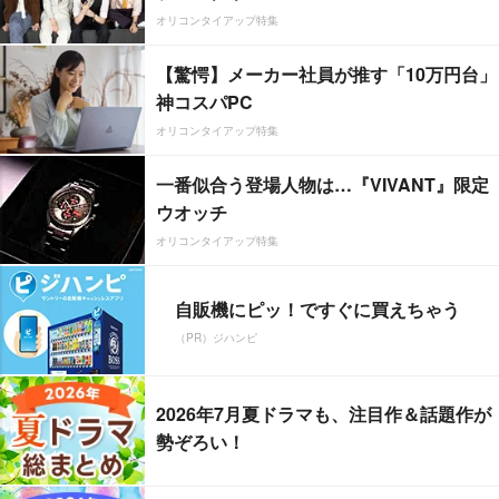
オリコンタイアップ特集
【驚愕】メーカー社員が推す「10万円台」
神コスパPC
オリコンタイアップ特集
一番似合う登場人物は…『VIVANT』限定
ウオッチ
オリコンタイアップ特集
自販機にピッ！ですぐに買えちゃう
（PR）ジハンピ
2026年7月夏ドラマも、注目作＆話題作が
勢ぞろい！