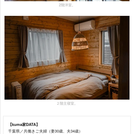
2階洋室。
２階主寝室。
【kuma家DATA】
千葉県／共働きご夫婦（妻30歳、夫34歳）