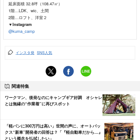
延床面積 32.8坪（108.47㎡）
1階…LDK、wic、土間
2階…ロフト、洋室２
▼Instagram
@kuma_camp
インスタ発
SNS人気
関連特集
ワークマン、後発なのにキャンプギア好調 オシャレ
とは無縁の“作業着”に再びスポット
「軽バンに300万円は高い」世間の声に、オートバッ
クス“新車”開発者の回答は？「『軽自動車だから…』
という概念を払拭したい」