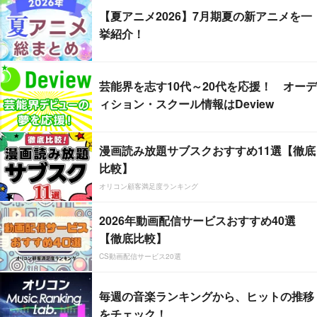
【夏アニメ2026】7月期夏の新アニメを一
挙紹介！
芸能界を志す10代～20代を応援！ オーデ
ィション・スクール情報はDeview
漫画読み放題サブスクおすすめ11選【徹底
比較】
オリコン顧客満足度ランキング
2026年動画配信サービスおすすめ40選
【徹底比較】
CS動画配信サービス20選
毎週の音楽ランキングから、ヒットの推移
をチェック！