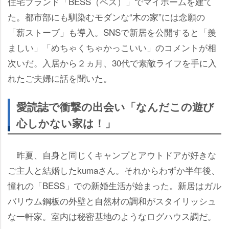
住宅ブランド「BESS（ベス）」でマイホームを建て
た。都市部にも馴染むモダンな“木の家”には念願の
「薪ストーブ」も導入。SNSで新居を公開すると「羨
ましい」「めちゃくちゃかっこいい」のコメントが相
次いだ。入居から２ヵ月、30代で素敵ライフを手に入
れたご夫婦に話を聞いた。
愛読誌で衝撃の出会い「なんだこの遊び
心しかない家は！」
昨夏、自身と同じくキャンプとアウトドアが好きな
ご主人と結婚したkumaさん。それからわずか半年後、
憧れの「BESS」での新婚生活が始まった。新居はガル
バリウム鋼板の外壁と自然材の調和がスタイリッシュ
な一軒家。室内は秘密基地のようなログハウス調だ。