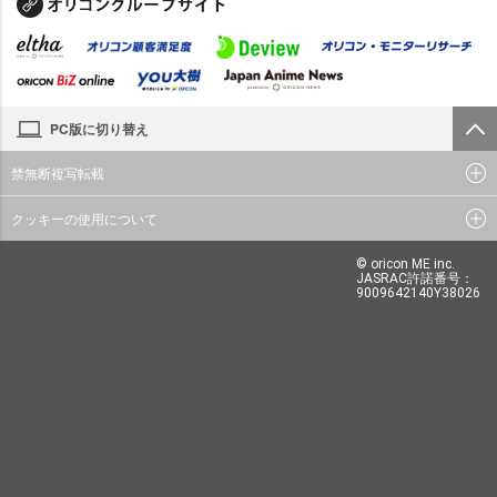
PC版に切り替え
禁無断複写転載
クッキーの使用について
© oricon ME inc.
JASRAC許諾番号：
9009642140Y38026