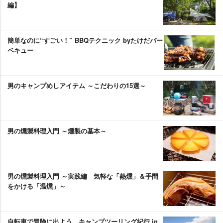
編】
簡単なのに“すごい！” BBQテクニック byたけだバー
ベキュー
男のキャンプめしアイテム ～こだわりの15選～
男の燻製料理入門 ～燻製の基本～
男の燻製料理入門 ～実践編 気軽な「熱燻」＆手間
をかける「温燻」～
自転車で冒険に出よう。キャンプツーリング紀行 in