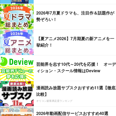
2026年7月夏ドラマも、注目作＆話題作が
勢ぞろい！
【夏アニメ2026】7月期夏の新アニメを一
挙紹介！
芸能界を志す10代～20代を応援！ オーデ
ィション・スクール情報はDeview
漫画読み放題サブスクおすすめ11選【徹底
比較】
オリコン顧客満足度ランキング
2026年動画配信サービスおすすめ40選