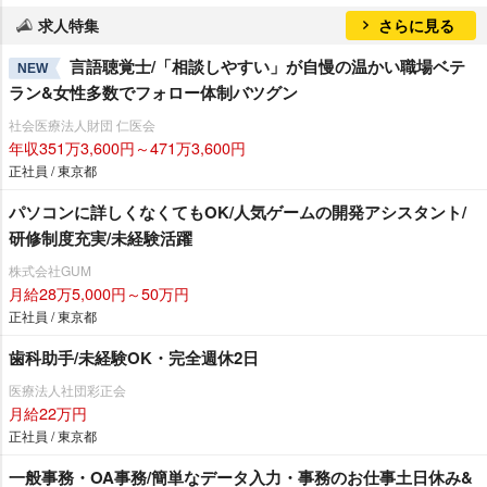
求人特集
さらに見る
言語聴覚士/「相談しやすい」が自慢の温かい職場ベテ
NEW
ラン&女性多数でフォロー体制バツグン
社会医療法人財団 仁医会
年収351万3,600円～471万3,600円
正社員 / 東京都
パソコンに詳しくなくてもOK/人気ゲームの開発アシスタント/
研修制度充実/未経験活躍
株式会社GUM
月給28万5,000円～50万円
正社員 / 東京都
歯科助手/未経験OK・完全週休2日
医療法人社団彩正会
月給22万円
正社員 / 東京都
一般事務・OA事務/簡単なデータ入力・事務のお仕事土日休み&