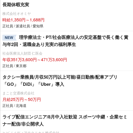
長期休暇充実
株式会社オオミヤ
時給1,350円～1,688円
正社員 / 派遣社員 / 愛知県
理学療法士・PT/社会医療法人の安定基盤で長く働く賞
NEW
与年2回・退職金あり充実の福利厚生
社会医療法人財団 仁医会
年収351万3,600円～471万3,600円
正社員 / 東京都
タクシー乗務員/月収50万円以上可能/昼日勤務/配車アプリ
「GO」「DiDi」「Uber」導入
まこと交通株式会社
月給25万円～50万円
正社員 / 北海道
ライブ配信エンジニア/8月中入社歓迎 スポーツ中継・企業セミ
ナー配信/非公開求人
ヒビノメディアテクニカル株式会社