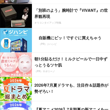
「別班のよう」腕時計で『VIVANT』の世
界観再現
オリコンタイアップ特集
自販機にピッ！ですぐに買えちゃう
（PR）ジハンピ
朝1分貼るだけ！ミルクピールで一日中ず
っとうるツヤ肌
（PR）サボリーノ
2026年7月夏ドラマも、注目作＆話題作が
勢ぞろい！
【夏アニメ2026】7月期夏の新アニメを一