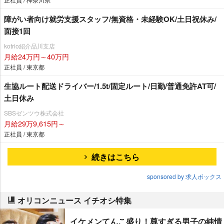
障がい者向け就労支援スタッフ/無資格・未経験OK/土日祝休み/
面接1回
kotrio紹介品川支店
月給24万円～40万円
正社員 / 東京都
生協ルート配送ドライバー/1.5t/固定ルート/日勤/普通免許AT可/
土日休み
SBSゼンツウ株式会社
月給29万9,615円～
正社員 / 東京都
続きはこちら
sponsored by 求人ボックス
オリコンニュース イチオシ特集
イケメンてんこ盛り！尊すぎる男子の純情