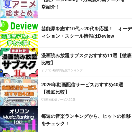
挙紹介！
芸能界を志す10代～20代を応援！ オーデ
ィション・スクール情報はDeview
漫画読み放題サブスクおすすめ11選【徹底
比較】
オリコン顧客満足度ランキング
2026年動画配信サービスおすすめ40選
【徹底比較】
CS動画配信サービス20選
毎週の音楽ランキングから、ヒットの推移
をチェック！