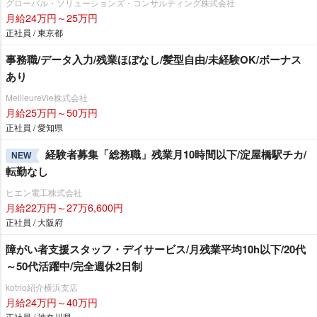
グローバル・ソリューションズ・コンサルティング株式会社
月給24万円～25万円
正社員 / 東京都
事務職/データ入力/残業ほぼなし/髪型自由/未経験OK/ボーナス
あり
MeilleureVie株式会社
月給25万円～50万円
正社員 / 愛知県
経験者募集「総務職」残業月10時間以下/淀屋橋駅チカ/
NEW
転勤なし
ヒエン電工株式会社
月給22万円～27万6,600円
正社員 / 大阪府
障がい者支援スタッフ・デイサービス/月残業平均10h以下/20代
～50代活躍中/完全週休2日制
kotrio紹介横浜支店
月給24万円～40万円
正社員 / 神奈川県