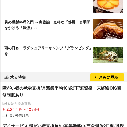
男の燻製料理入門 ～実践編 気軽な「熱燻」＆手間
をかける「温燻」～
雨の日も、ラグジュアリーキャンプ「グランピング」
を
求人特集
さらに見る
障がい者の就労支援/月残業平均10h以下/無資格・未経験OK/研
修制度あり
kotrio紹介横浜支店
月給24万円～40万円
正社員 / 神奈川県
デイサービス 障がい者支援員/中高年活躍中/完全週休2日制/月残