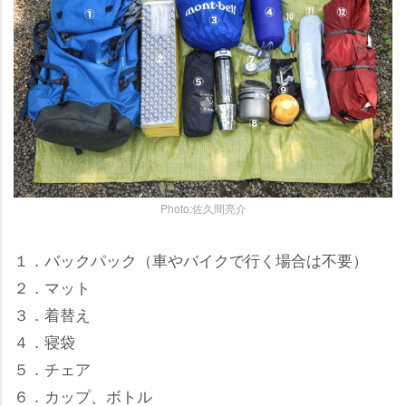
Photo:佐久間亮介
１．バックパック（車やバイクで行く場合は不要）
２．マット
３．着替え
４．寝袋
５．チェア
６．カップ、ボトル