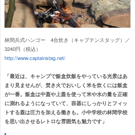
林間兵式ハンゴー 4合炊き（キャプテンスタッグ）／
3240円（税込）
http://www.captainstag.net/
「最近は、キャンプで飯盒炊飯をやっている光景はあ
まり見ませんが、焚き火でおいしく米を炊くには飯盒
が一番。飯盒は中蓋や上蓋を使って米や水の量を正確
に測れるようになっていて、容器にしっかりとフィッ
トする蓋は圧力を加える働きも。小中学校の林間学校
を思い出させるレトロな雰囲気も魅力です」