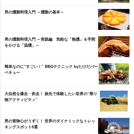
男の燻製料理入門 ～燻製の基本～
男の燻製料理入門 ～実践編 気軽な「熱燻」＆手間
をかける「温燻」～
簡単なのに“すごい！” BBQテクニック byたけだバー
ベキュー
大自然を爆走・疾走！ 旅先で体験したい世界の“乗り
物アクティビティ”
男の冒険心がうずく！ 世界のダイナミックなトレッ
キングスポット6選