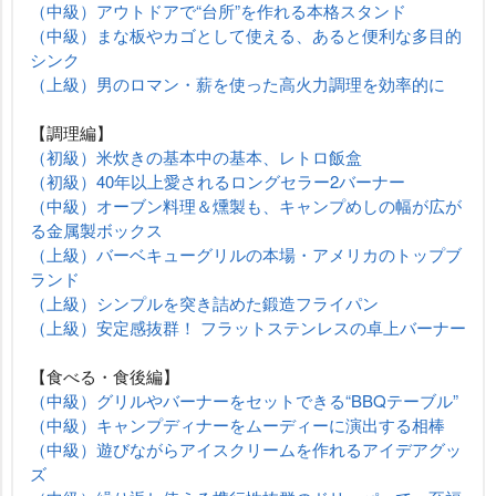
（中級）アウトドアで“台所”を作れる本格スタンド
（中級）まな板やカゴとして使える、あると便利な多目的
シンク
（上級）男のロマン・薪を使った高火力調理を効率的に
【調理編】
（初級）米炊きの基本中の基本、レトロ飯盒
（初級）40年以上愛されるロングセラー2バーナー
（中級）オーブン料理＆燻製も、キャンプめしの幅が広が
る金属製ボックス
（上級）バーベキューグリルの本場・アメリカのトップブ
ランド
（上級）シンプルを突き詰めた鍛造フライパン
（上級）安定感抜群！ フラットステンレスの卓上バーナー
【食べる・食後編】
（中級）グリルやバーナーをセットできる“BBQテーブル”
（中級）キャンプディナーをムーディーに演出する相棒
（中級）遊びながらアイスクリームを作れるアイデアグッ
ズ