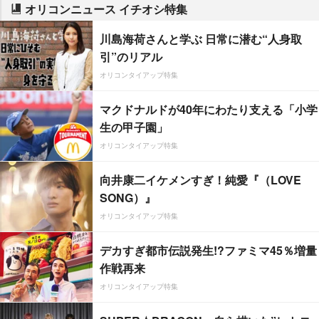
オリコンニュース イチオシ特集
川島海荷さんと学ぶ 日常に潜む“人身取
引”のリアル
オリコンタイアップ特集
マクドナルドが40年にわたり支える「小学
生の甲子園」
オリコンタイアップ特集
向井康二イケメンすぎ！純愛『（LOVE
SONG）』
オリコンタイアップ特集
デカすぎ都市伝説発生!?ファミマ45％増量
作戦再来
オリコンタイアップ特集