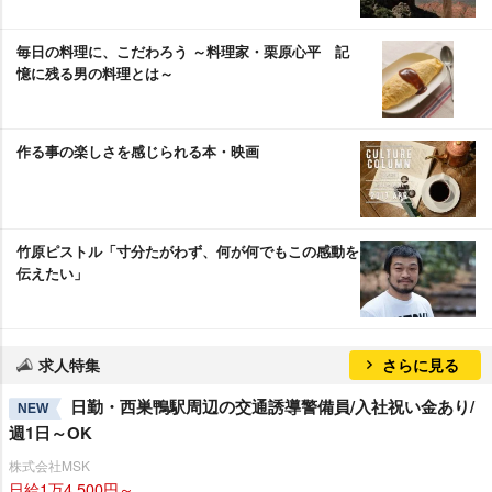
毎日の料理に、こだわろう ～料理家・栗原心平 記
憶に残る男の料理とは～
作る事の楽しさを感じられる本・映画
竹原ピストル「寸分たがわず、何が何でもこの感動を
伝えたい」
求人特集
さらに見る
日勤・西巣鴨駅周辺の交通誘導警備員/入社祝い金あり/
NEW
週1日～OK
株式会社MSK
日給1万4,500円～