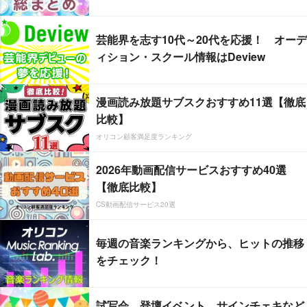
芸能界を志す10代～20代を応援！ オーデ
ィション・スクール情報はDeview
漫画読み放題サブスクおすすめ11選【徹底
比較】
オリコン顧客満足度ランキング
2026年動画配信サービスおすすめ40選
【徹底比較】
CS動画配信サービス20選
毎週の音楽ランキングから、ヒットの推移
をチェック！
試写会、登壇イベント、サインチェキなど