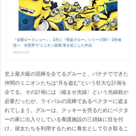
『金曜ロードショー』、2月に『怪盗グルー』シリーズ第1・2作放
送へ 全世界で“ミニオン旋風”巻き起こした作品
2023-01-27
史上最大級の泥棒を企てるグルーと、バナナでできた
仲間のミニオンたちは“月を盗む”という壮大な計画を
企てる。その計画には〈縮ませ光線〉という光線銃が
必要だったが、ライバルの泥棒であるベクターに盗ま
れてしまう。グルーは、クッキーを売るためにベクタ
ーの家に出入りしている養護施設の三姉妹に目を付
け、彼女たちを利用するために養女として引き取るこ