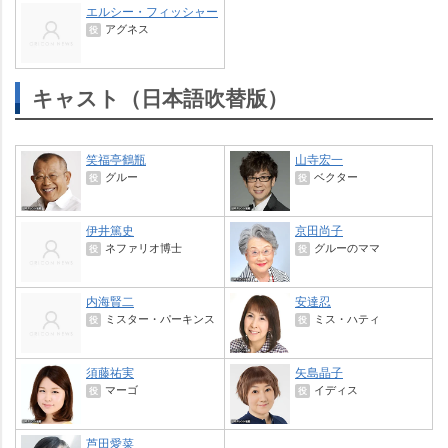
エルシー・フィッシャー
アグネス
役
キャスト（日本語吹替版）
笑福亭鶴瓶
山寺宏一
グルー
ベクター
役
役
伊井篤史
京田尚子
ネファリオ博士
グルーのママ
役
役
内海賢二
安達忍
ミスター・パーキンス
ミス・ハティ
役
役
須藤祐実
矢島晶子
マーゴ
イディス
役
役
芦田愛菜