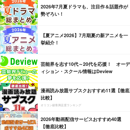
2026年7月夏ドラマも、注目作＆話題作が
勢ぞろい！
【夏アニメ2026】7月期夏の新アニメを一
挙紹介！
芸能界を志す10代～20代を応援！ オーデ
ィション・スクール情報はDeview
漫画読み放題サブスクおすすめ11選【徹底
比較】
オリコン顧客満足度ランキング
2026年動画配信サービスおすすめ40選
【徹底比較】