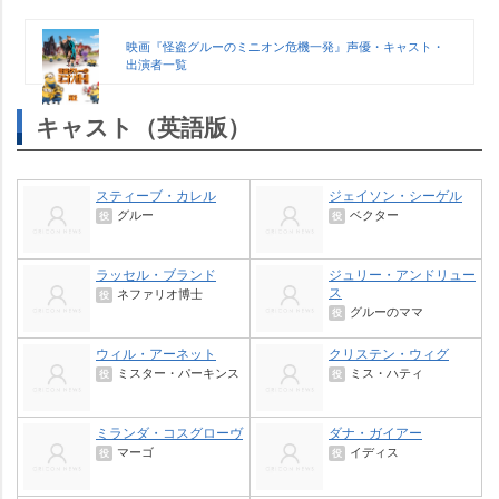
映画『怪盗グルーのミニオン危機一発』声優・キャスト・
出演者一覧
キャスト（英語版）
スティーブ・カレル
ジェイソン・シーゲル
グルー
ベクター
役
役
ラッセル・ブランド
ジュリー・アンドリュー
ス
ネファリオ博士
役
グルーのママ
役
ウィル・アーネット
クリステン・ウィグ
ミスター・パーキンス
ミス・ハティ
役
役
ミランダ・コスグローヴ
ダナ・ガイアー
マーゴ
イディス
役
役