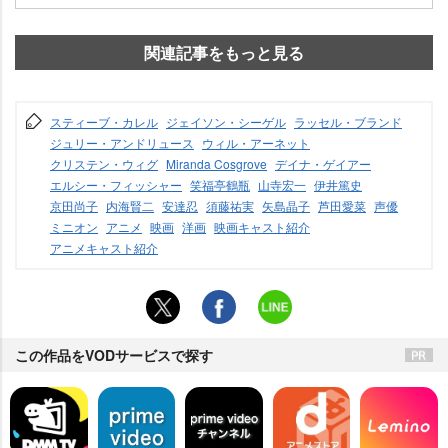
関連記事をもっと見る
スティーブ・カレル
ジェイソン・シーゲル
ラッセル・ブランド
ジュリー・アンドリュース
ウィル・アーネット
クリステン・ウィグ
Miranda Cosgrove
デイナ・ゲイアー
エルシー・フィッシャー
笑福亭鶴瓶
山寺宏一
伊井篤史
京田尚子
内海賢二
安達忍
須藤祐実
矢島晶子
芦田愛菜
声優
ミニオン
アニメ
映画
洋画
映画キャスト紹介
アニメキャスト紹介
この作品をVODサービスで探す