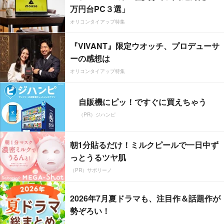
万円台PC３選」
オリコンタイアップ特集
『VIVANT』限定ウオッチ、プロデューサ
ーの感想は
オリコンタイアップ特集
自販機にピッ！ですぐに買えちゃう
（PR）ジハンピ
朝1分貼るだけ！ミルクピールで一日中ず
っとうるツヤ肌
（PR）サボリーノ
2026年7月夏ドラマも、注目作＆話題作が
勢ぞろい！