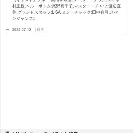
村正親,ベル・ボトム:尾野真千子,マスター・チャウ:渡辺直
美,グランドスタッフ:LiSA,ヌン・チャック:田中真弓,スべ
ンジャンス:...
2022-07-12
｜映画｜