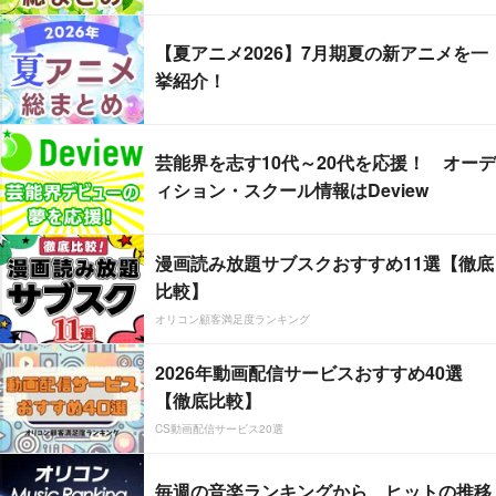
【夏アニメ2026】7月期夏の新アニメを一
挙紹介！
芸能界を志す10代～20代を応援！ オーデ
ィション・スクール情報はDeview
漫画読み放題サブスクおすすめ11選【徹底
比較】
オリコン顧客満足度ランキング
2026年動画配信サービスおすすめ40選
【徹底比較】
CS動画配信サービス20選
毎週の音楽ランキングから、ヒットの推移