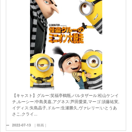
【キャスト】グルー:笑福亭鶴瓶,バルタザール:松山ケンイ
チ,ルーシー:中島美嘉,アグネス:芦田愛菜,マーゴ:須藤祐実,
イディス:矢島晶子,ドルー:生瀬勝久,ヴァレリー:いとうあ
さこ,クライ...
2022-07-13
｜映画｜