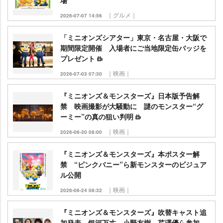
場
｜グルメ｜
2026-07-07 14:56
「ミニオンズシアター」東京・名古屋・大阪で
期間限定開催 入場者にご当地限定缶バッジを
プレゼント
｜映画｜
2026-07-03 07:30
『ミニオンズ＆モンスターズ』日本版予告解
禁 映画撮影が大騒動に 謎のモンスター“グ
ーミー”の真の狙い判明
｜映画｜
2026-06-30 08:00
『ミニオンズ＆モンスターズ』本ポスター解
禁 “ピンクバニー”ら新モンスターのビジュア
ル公開
｜映画｜
2026-06-24 08:32
『ミニオンズ＆モンスターズ』吹替キャスト追
加発表 銀河万丈、小野友樹、芹澤優ら参加