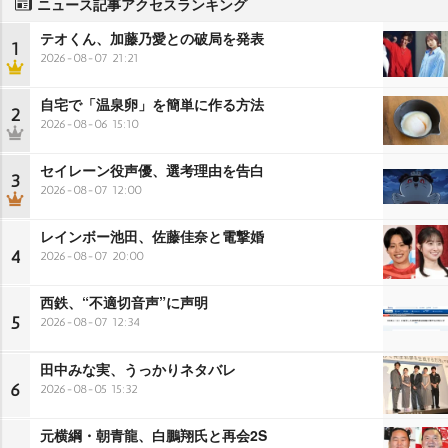
ニュース記事アクセスランキング
テオくん、加藤乃愛との破局を発表
1
2026-08-07 21:21
自宅で「温泉卵」を簡単に作る方法
2
2026-08-06 15:10
セイレーン役声優、選考理由を告白
3
2026-08-07 12:00
レインボー池田、佐藤佳奈と電撃婚
4
2026-08-07 20:00
西鉄、“不適切音声”に声明
5
2026-08-07 12:34
田中みな実、うっかりネタバレ
6
2026-08-05 15:32
元横綱・朝青龍、白鵬翔氏と再会2S