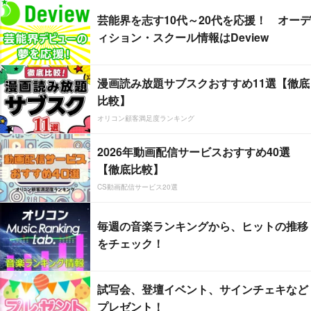
芸能界を志す10代～20代を応援！ オーデ
ィション・スクール情報はDeview
漫画読み放題サブスクおすすめ11選【徹底
比較】
オリコン顧客満足度ランキング
2026年動画配信サービスおすすめ40選
【徹底比較】
CS動画配信サービス20選
毎週の音楽ランキングから、ヒットの推移
をチェック！
試写会、登壇イベント、サインチェキなど
プレゼント！