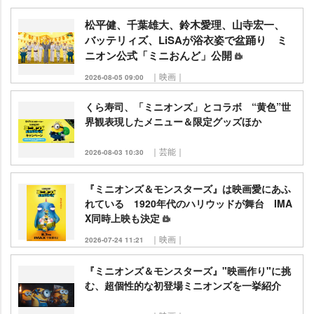
松平健、千葉雄大、鈴木愛理、山寺宏一、
バッテリィズ、LiSAが浴衣姿で盆踊り ミ
ニオン公式「ミニおんど」公開
｜映画｜
2026-08-05 09:00
くら寿司、「ミニオンズ」とコラボ “黄色”世
界観表現したメニュー＆限定グッズほか
｜芸能｜
2026-08-03 10:30
『ミニオンズ＆モンスターズ』は映画愛にあふ
れている 1920年代のハリウッドが舞台 IMA
X同時上映も決定
｜映画｜
2026-07-24 11:21
『ミニオンズ＆モンスターズ』"映画作り"に挑
む、超個性的な初登場ミニオンズを一挙紹介