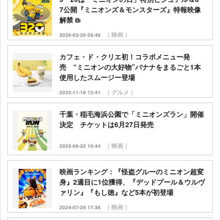
7公開『ミニオンズ＆モンスターズ』特報映像
解禁
｜映画｜
2026-03-20 08:48
カフェ・ド・クリエ初！コラボメニュー発
売 “ミニオンの大好物”バナナをまるごと1本
使用したスムージー登場
｜グルメ｜
2025-11-19 12:41
千葉・稲毛海浜公園で「ミニオンズラン」開催
決定 チケットは6月27日発売
｜映画｜
2025-06-20 10:44
映画ランキング：『怪盗グルーのミニオン超変
身』2週目に1位獲得、『デッドプール＆ウルヴ
ァリン』『もし徳』など5本が初登場
｜映画｜
2024-07-29 17:36