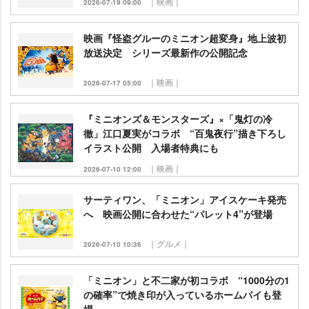
｜映画｜
2026-07-19 09:00
映画『怪盗グルーのミニオン超変身』地上波初
放送決定 シリーズ最新作の公開記念
｜映画｜
2026-07-17 05:00
『ミニオンズ＆モンスターズ』×「鬼灯の冷
徹」江口夏実がコラボ “百鬼夜行”描き下ろし
イラスト公開 入場者特典にも
｜映画｜
2026-07-10 12:00
サーティワン、「ミニオン」アイスケーキ発売
へ 映画公開に合わせた“パレット4”が登場
｜グルメ｜
2026-07-10 10:36
「ミニオン」と不二家が初コラボ “1000分の1
の確率”で焼き印が入っているホームパイも登