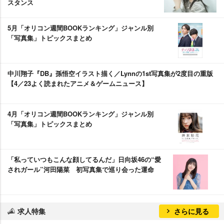
スタンス
5月「オリコン週間BOOKランキング」ジャンル別
「写真集」トピックスまとめ
中川翔子『DB』孫悟空イラスト描く／Lynnの1st写真集が2度目の重版
【4／23よく読まれたアニメ＆ゲームニュース】
4月「オリコン週間BOOKランキング」ジャンル別
「写真集」トピックスまとめ
「私っていつもこんな顔してるんだ」日向坂46の“愛
されガール”河田陽菜 初写真集で巡り会った運命
求人特集
さらに見る