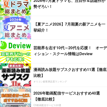
2026年7月夏ドラマも、注目作＆話題作が
勢ぞろい！
【夏アニメ2026】7月期夏の新アニメを一
挙紹介！
芸能界を志す10代～20代を応援！ オーデ
ィション・スクール情報はDeview
漫画読み放題サブスクおすすめ11選【徹底
比較】
オリコン顧客満足度ランキング
2026年動画配信サービスおすすめ40選
【徹底比較】
CS動画配信サービス20選