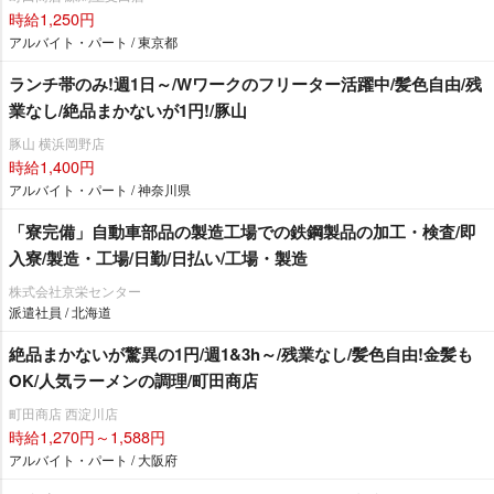
時給1,250円
アルバイト・パート / 東京都
ランチ帯のみ!週1日～/Wワークのフリーター活躍中/髪色自由/残
業なし/絶品まかないが1円!/豚山
豚山 横浜岡野店
時給1,400円
アルバイト・パート / 神奈川県
「寮完備」自動車部品の製造工場での鉄鋼製品の加工・検査/即
入寮/製造・工場/日勤/日払い/工場・製造
株式会社京栄センター
派遣社員 / 北海道
絶品まかないが驚異の1円/週1&3h～/残業なし/髪色自由!金髪も
OK/人気ラーメンの調理/町田商店
町田商店 西淀川店
時給1,270円～1,588円
アルバイト・パート / 大阪府