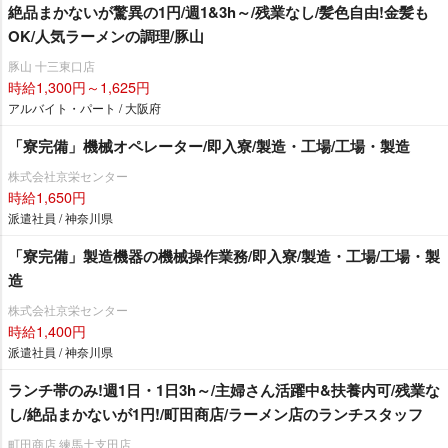
絶品まかないが驚異の1円/週1&3h～/残業なし/髪色自由!金髪も
OK/人気ラーメンの調理/豚山
豚山 十三東口店
時給1,300円～1,625円
アルバイト・パート / 大阪府
「寮完備」機械オペレーター/即入寮/製造・工場/工場・製造
株式会社京栄センター
時給1,650円
派遣社員 / 神奈川県
「寮完備」製造機器の機械操作業務/即入寮/製造・工場/工場・製
造
株式会社京栄センター
時給1,400円
派遣社員 / 神奈川県
ランチ帯のみ!週1日・1日3h～/主婦さん活躍中&扶養内可/残業な
し/絶品まかないが1円!/町田商店/ラーメン店のランチスタッフ
町田商店 練馬土支田店