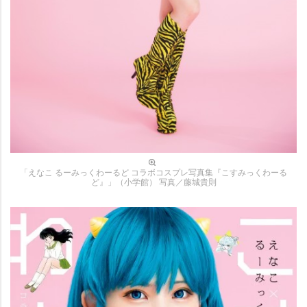
「えなこ るーみっくわーるど コラボコスプレ写真集『こすみっくわーる
ど』」（小学館） 写真／藤城貴則