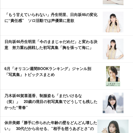
「もう甘えていられない」丹生明里、日向坂46の変化
に“責任感” ソロ活動では声優業に意欲
日向坂46丹生明里「今のままじゃだめだ」と変わる決
意 努力重ね挑戦した初写真集「胸を張って海に」
6月「オリコン週間BOOKランキング」ジャンル別
「写真集」トピックスまとめ
乃木坂46賀喜遥香、制服姿も「まだいけるな
（笑）」 20歳の境目の初写真集でどうしても残した
かった“青春”
休井美郷「勝手に作られた年齢の壁をどんどん壊した
い」 30代だから出せる、”相手を想うあざとさ”の