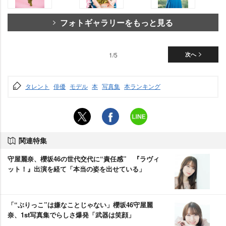
フォトギャラリーをもっと見る
1/5
次へ
タレント
俳優
モデル
本
写真集
本ランキング
関連特集
守屋麗奈、櫻坂46の世代交代に“責任感” 『ラヴィ
ット！』出演を経て「本当の姿を出せている」
「“ぶりっこ”は嫌なことじゃない」櫻坂46守屋麗
奈、1st写真集でらしさ爆発「武器は笑顔」