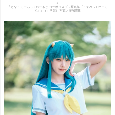
「えなこ るーみっくわーるど コラボコスプレ写真集『こすみっくわーる
ど』」（小学館） 写真／藤城貴則