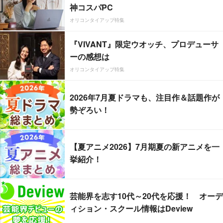
神コスパPC
オリコンタイアップ特集
『VIVANT』限定ウオッチ、プロデューサ
ーの感想は
オリコンタイアップ特集
2026年7月夏ドラマも、注目作＆話題作が
勢ぞろい！
【夏アニメ2026】7月期夏の新アニメを一
挙紹介！
芸能界を志す10代～20代を応援！ オーデ
ィション・スクール情報はDeview