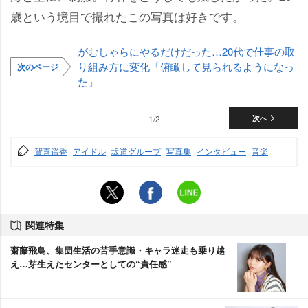
歳という境目で撮れたこの写真は好きです。
がむしゃらにやるだけだった…20代で仕事の取
り組み方に変化「俯瞰して見られるようになっ
次のページ
た」
1/2
次へ
賀喜遥香
アイドル
坂道グループ
写真集
インタビュー
音楽
関連特集
齋藤飛鳥、集団生活の苦手意識・キャラ迷走も乗り越
え…芽生えたセンターとしての“責任感”