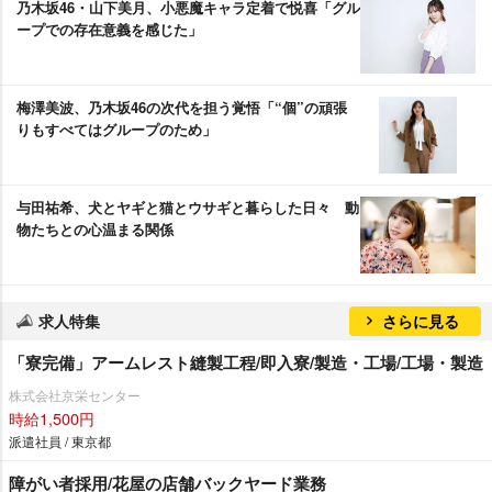
乃木坂46・山下美月、小悪魔キャラ定着で悦喜「グル
ープでの存在意義を感じた」
梅澤美波、乃木坂46の次代を担う覚悟「“個”の頑張
りもすべてはグループのため」
与田祐希、犬とヤギと猫とウサギと暮らした日々 動
物たちとの心温まる関係
求人特集
さらに見る
「寮完備」アームレスト縫製工程/即入寮/製造・工場/工場・製造
株式会社京栄センター
時給1,500円
派遣社員 / 東京都
障がい者採用/花屋の店舗バックヤード業務