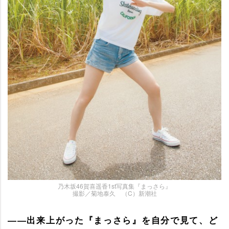
乃木坂46賀喜遥香1st写真集『まっさら』
撮影／菊地泰久 （C）新潮社
――出来上がった『まっさら』を自分で見て、ど