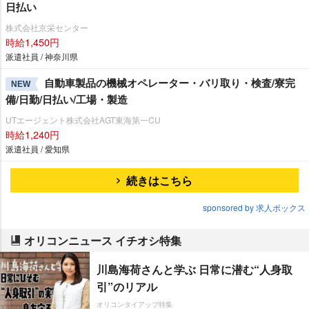
日払い
株式会社京栄センター
時給1,450円
派遣社員 / 神奈川県
自動車製品の機械オペレーター・バリ取り・検査/寮完
NEW
備/日勤/日払い/工場・製造
UTエージェント株式会社AGT東海第一CU
時給1,240円
派遣社員 / 愛知県
続きはこちら
sponsored by 求人ボックス
オリコンニュース イチオシ特集
川島海荷さんと学ぶ 日常に潜む“人身取
引”のリアル
オリコンタイアップ特集