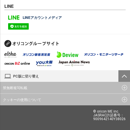
LINE
LINEアカウントメディア
PC版に切り替え
禁無断複写転載
クッキーの使用について
© oricon ME inc.
JASRAC許諾番号：
9009642140Y38026