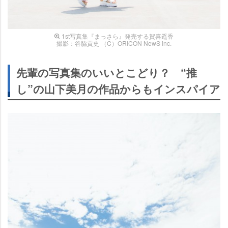
1st写真集『まっさら』発売する賀喜遥香
撮影：谷脇貢史 （C）ORICON NewS inc.
先輩の写真集のいいとこどり？ “推
し”の山下美月の作品からもインスパイア