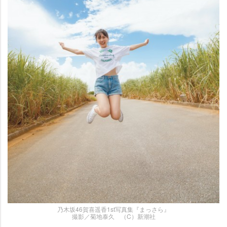
乃木坂46賀喜遥香1st写真集『まっさら』
撮影／菊地泰久 （C）新潮社