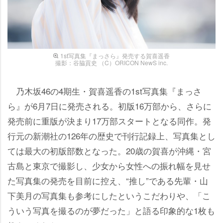
1st写真集『まっさら』発売する賀喜遥香
撮影：谷脇貢史 （C）ORICON NewS inc.
乃木坂46の4期生・賀喜遥香の1st写真集『まっさ
ら』が6月7日に発売される。初版16万部から、さらに
発売前に重版が決まり17万部スタートとなる同作。発
行元の新潮社の126年の歴史で刊行記録上、写真集とし
ては最大の初版部数となった。20歳の賀喜が沖縄・宮
古島と東京で撮影し、少女から女性への振れ幅を見せ
た写真集の発売を目前に控え、“推し”である先輩・山
下美月の写真集も参考にしたというこだわりや、「こ
ういう写真を撮るのが夢だった」と語る印象的な1枚も