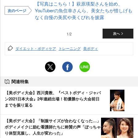
【写真はこちら！】萩原瑛梨さんを始め、
YouTuberの魚住幸さんら、美女たちが惜しげも
次のページ
なく自慢の美尻や美くびれを披露
1/2
次へ
ダイエット・ボディケア
トレーニング
美ボディ
関連特集
【美ボディ大会】西川貴教、『ベストボディ・ジャパ
ン2021日本大会』2年連続出場！初優勝から大会前日
までを振り返る
【美ボディ大会】「制服サイズが合わなくなった…」
ボディメイクに励む看護師たちに称賛の声「ぽっちゃ
り体型克服し、人生が変わった」