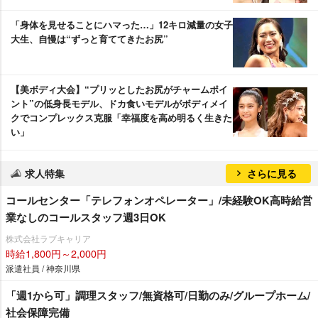
「身体を見せることにハマった…」12キロ減量の女子
大生、自慢は“ずっと育ててきたお尻”
【美ボディ大会】“プリッとしたお尻がチャームポイ
ント”の低身長モデル、ドカ食いモデルがボディメイ
クでコンプレックス克服「幸福度を高め明るく生きた
い」
求人特集
さらに見る
コールセンター「テレフォンオペレーター」/未経験OK高時給営
業なしのコールスタッフ週3日OK
株式会社ラブキャリア
時給1,800円～2,000円
派遣社員 / 神奈川県
「週1から可」調理スタッフ/無資格可/日勤のみ/グループホーム/
社会保障完備