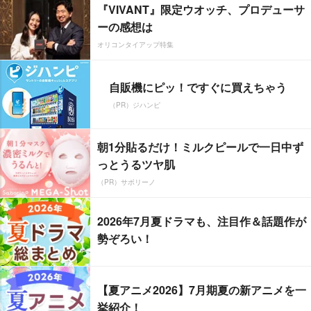
『VIVANT』限定ウオッチ、プロデューサ
ーの感想は
オリコンタイアップ特集
自販機にピッ！ですぐに買えちゃう
（PR）ジハンピ
朝1分貼るだけ！ミルクピールで一日中ず
っとうるツヤ肌
（PR）サボリーノ
2026年7月夏ドラマも、注目作＆話題作が
勢ぞろい！
【夏アニメ2026】7月期夏の新アニメを一
挙紹介！