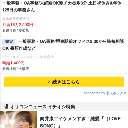
一般事務・OA事務/未経験OK駅チカ徒歩3分 土日祝休み&年休
125日の事務さん
日永商事株式会社
月給18万2,500円～
派遣社員 / 愛知県
一般事務・OA事務/堺東駅前オフィス9:30から時短相談
NEW
OK 書類作成など
パーソルテンプスタッフ株式会社
時給1,400円
派遣社員 / 大阪府
続きはこちら
sponsored by 求人ボックス
オリコンニュース イチオシ特集
向井康二イケメンすぎ！純愛『（LOVE
SONG）』