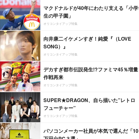
マクドナルドが40年にわたり支える「小学
生の甲子園」
オリコンタイアップ特集
向井康二イケメンすぎ！純愛『（LOVE
SONG）』
オリコンタイアップ特集
デカすぎ都市伝説発生!?ファミマ45％増量
作戦再来
オリコンタイアップ特集
SUPER★DRAGON、自ら描いた”レトロ
フューチャー”
オリコンタイアップ特集
パソコンメーカー社員が本気で選んだ「10
万円台PC３選」