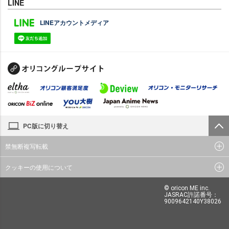
LINE
LINEアカウントメディア
PC版に切り替え
禁無断複写転載
クッキーの使用について
© oricon ME inc.
JASRAC許諾番号：
9009642140Y38026