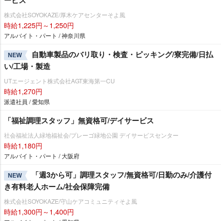
株式会社SOYOKAZE/厚木ケアセンターそよ風
時給1,225円～1,250円
アルバイト・パート / 神奈川県
自動車製品のバリ取り・検査・ピッキング/寮完備/日払
NEW
い/工場・製造
UTエージェント株式会社AGT東海第一CU
時給1,270円
派遣社員 / 愛知県
「福祉調理スタッフ」無資格可/デイサービス
社会福祉法人緑地福祉会/プレーゴ緑地公園 デイサービスセンター
時給1,180円
アルバイト・パート / 大阪府
「週3から可」調理スタッフ/無資格可/日勤のみ/介護付
NEW
き有料老人ホーム/社会保障完備
株式会社SOYOKAZE/守山ケアコミュニティそよ風
時給1,300円～1,400円