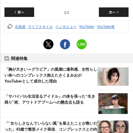
前へ
2/3
次へ
北海道
ライフスタイル
インタビュー
YouTuber
YouTube発
関連特集
「胸が大きい＝グラビア」の風潮に違和感、女性らし
い体へのコンプレックス抱えたさくまみおが
YouTuberとして成功した理由
「サバイバル生活送るアイドル」の体を張った“生き
残り”術、アウトドアブームへの懸念点も語る
「”女らしさなんていらない風”を装えたことが救いだ
った」43歳で整形メイク発信、コンプレックスとの向