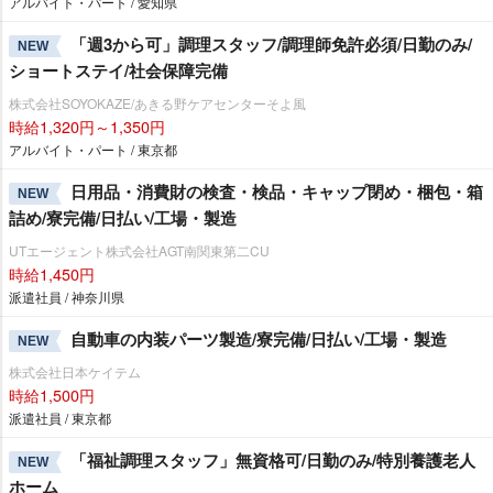
アルバイト・パート / 愛知県
「週3から可」調理スタッフ/調理師免許必須/日勤のみ/
NEW
ショートステイ/社会保障完備
株式会社SOYOKAZE/あきる野ケアセンターそよ風
時給1,320円～1,350円
アルバイト・パート / 東京都
日用品・消費財の検査・検品・キャップ閉め・梱包・箱
NEW
詰め/寮完備/日払い/工場・製造
UTエージェント株式会社AGT南関東第二CU
時給1,450円
派遣社員 / 神奈川県
自動車の内装パーツ製造/寮完備/日払い/工場・製造
NEW
株式会社日本ケイテム
時給1,500円
派遣社員 / 東京都
「福祉調理スタッフ」無資格可/日勤のみ/特別養護老人
NEW
ホーム