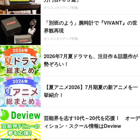
オリコンタイアップ特集
「別班のよう」腕時計で『VIVANT』の世
界観再現
オリコンタイアップ特集
2026年7月夏ドラマも、注目作＆話題作が
勢ぞろい！
【夏アニメ2026】7月期夏の新アニメを一
挙紹介！
芸能界を志す10代～20代を応援！ オーデ
ィション・スクール情報はDeview