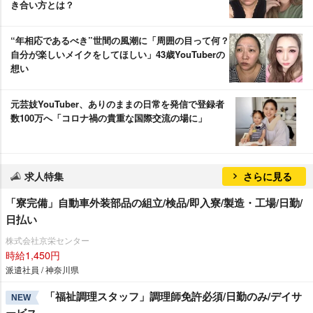
き合い方とは？
“年相応であるべき”世間の風潮に「周囲の目って何？
自分が楽しいメイクをしてほしい」43歳YouTuberの
想い
元芸妓YouTuber、ありのままの日常を発信で登録者
数100万へ「コロナ禍の貴重な国際交流の場に」
求人特集
さらに見る
「寮完備」自動車外装部品の組立/検品/即入寮/製造・工場/日勤/
日払い
株式会社京栄センター
時給1,450円
派遣社員 / 神奈川県
「福祉調理スタッフ」調理師免許必須/日勤のみ/デイサ
NEW
ービス