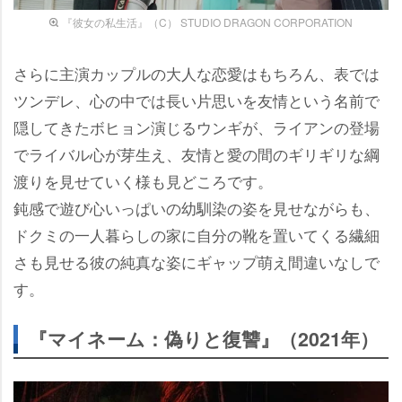
『彼女の私生活』（C） STUDIO DRAGON CORPORATION
さらに主演カップルの大人な恋愛はもちろん、表では
ツンデレ、心の中では長い片思いを友情という名前で
隠してきたボヒョン演じるウンギが、ライアンの登場
でライバル心が芽生え、友情と愛の間のギリギリな綱
渡りを見せていく様も見どころです。
鈍感で遊び心いっぱいの幼馴染の姿を見せながらも、
ドクミの一人暮らしの家に自分の靴を置いてくる繊細
さも見せる彼の純真な姿にギャップ萌え間違いなしで
す。
『マイネーム：偽りと復讐』（2021年）