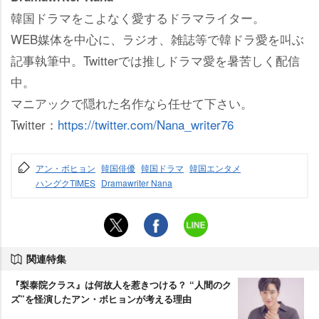
韓国ドラマをこよなく愛するドラマライター。
WEB媒体を中心に、ラジオ、雑誌等で韓ドラ愛を叫ぶ
記事執筆中。Twitterでは推しドラマ愛を暑苦しく配信
中。
マニアックで隠れた名作なら任せて下さい。
Twitter：
https://twitter.com/Nana_writer76
アン・ボヒョン
韓国俳優
韓国ドラマ
韓国エンタメ
ハングクTIMES
Dramawriter Nana
関連特集
『梨泰院クラス』は何故人を惹きつける？ “人間のク
ズ”を怪演したアン・ボヒョンが考える理由