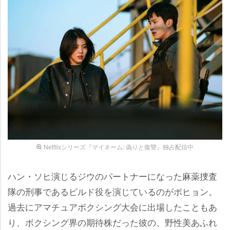
Netflixシリーズ『マイネーム: 偽りと復讐』独占配信中
ハン・ソヒ演じるジウのパートナーになった麻薬捜査
隊の刑事であるピルド役を演じているのがボヒョン。
過去にアマチュアボクシング大会に出場したこともあ
り、ボクシング界の期待株だった彼の、野性美あふれ