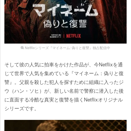
Netflixシリーズ『マイネーム: 偽りと復讐』独占配信中
そして彼の人気に拍車をかけた作品が、今Netflixを通
じて世界で人気を集めている『マイネーム：偽りと復
讐』。父親を殺した犯人を探すために組織に入ったジ
ウ（ハン・ソヒ）が、新しい名前で警察に潜入した後
に直面する冷酷な真実と復讐を描くNetflixオリジナル
シリーズです。