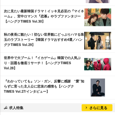
次に見たい最新韓国ドラマ！イッキ見必至の『マイネ
ーム』、宮中ロマンス『恋慕』やラブファンタジー
【ハングクTIMES Vol.30】
秋の夜長に観たい！切ない世界観にどっぷりハマる珠
玉のラブストーリー【韓国ドラマおすすめ4選／ハン
グクTIMES Vol.29】
世界中で大ブーム！『イカゲーム』韓国での人気ぶ
り・話題を徹底リサーチ！【ハングクTIMES
Vol.28】
『わかっていても』ソン・ガン、反響に感謝 “愛”知
らずに育った主人公に悲哀の感情も【ハングク
TIMES Vol.27/インタビュー】
求人特集
さらに見る