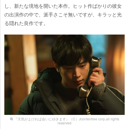
し、新たな境地を開いた本作。ヒット作ばかりの彼女
の出演作の中で、派手さこそ無いですが、キラッと光
る隠れた良作です。
『天気がよければ会いにゆきます』（C）Jcontentree corp.all rights
reserved