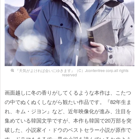
『天気がよければ会いにゆきます』（C）Jcontentree corp.all rights
reserved
画面越しに冬の香りがしてくるような本作は、こたつ
の中でぬくぬくしながら観たい作品です。『82年生ま
れ、キム・ジヨン』など、近年映像化が進み、注目を
集めている韓国文学ですが、本作も韓国で20万部を突
破した、小説家イ・ドウのベストセラー小説が原作で
す。ドラマもまるで一冊の小説を読んでいるかのよう