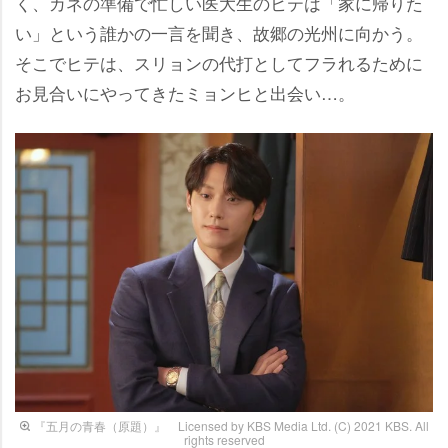
く、カネの準備で忙しい医大生のヒテは「家に帰りた
い」という誰かの一言を聞き、故郷の光州に向かう。
そこでヒテは、スリョンの代打としてフラれるために
お見合いにやってきたミョンヒと出会い…。
『五月の青春（原題）』 Licensed by KBS Media Ltd. (C) 2021 KBS. All
rights reserved