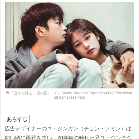
『空から降る一億の星』（C）Studio Dragon Corporation/Fuji Television,
all rights reserved.
あらすじ
広告デザイナーのユ・ジンガン（チョン・ソミン）は
幼い頃に両親を失い、20歳年の離れた兄ユ・ジングク