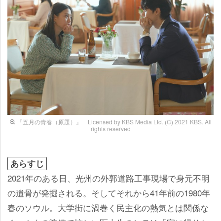
『五月の青春（原題）』 Licensed by KBS Media Ltd. (C) 2021 KBS. All
rights reserved
あらすじ
2021年のある日、光州の外郭道路工事現場で身元不明
の遺骨が発掘される。そしてそれから41年前の1980年
春のソウル。大学街に渦巻く民主化の熱気とは関係な