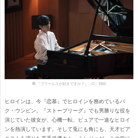
『ブラームスが好きですか？』（C）SBS
ヒロインは、今『恋慕』でヒロインを務めているパ
ク・ウンビン。『ストーブリーグ』でも男勝りな役を
演じていた彼女が、心機一転、ピュアで一途なヒロイ
ンを熱演しています。そして兎にも角にも、天才ピア
ニストを演じた若手俳優キム・ミンジェが、この役に