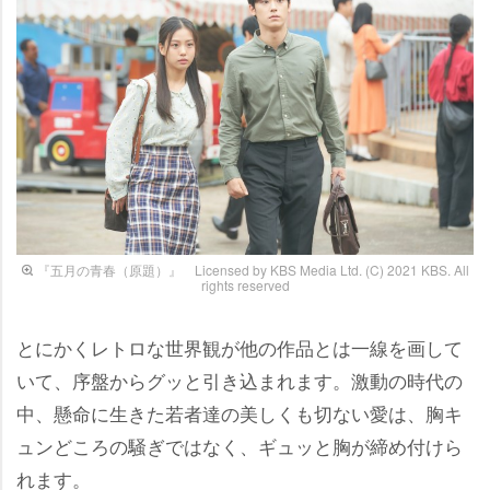
『五月の青春（原題）』 Licensed by KBS Media Ltd. (C) 2021 KBS. All
rights reserved
とにかくレトロな世界観が他の作品とは一線を画して
いて、序盤からグッと引き込まれます。激動の時代の
中、懸命に生きた若者達の美しくも切ない愛は、胸キ
ュンどころの騒ぎではなく、ギュッと胸が締め付けら
れます。