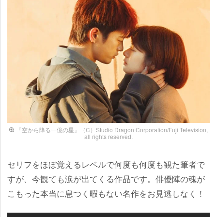
『空から降る一億の星』（C）Studio Dragon Corporation/Fuji Television,
all rights reserved.
セリフをほぼ覚えるレベルで何度も何度も観た筆者で
すが、今観ても涙が出てくる作品です。俳優陣の魂が
こもった本当に息つく暇もない名作をお見逃しなく！