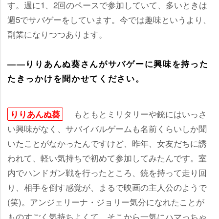
す。週に1、2回のペースで参加していて、多いときは
週5でサバゲーをしています。今では趣味というより、
副業になりつつあります。
――りりあんぬ葵さんがサバゲーに興味を持った
たきっかけを聞かせてください。
もともとミリタリーや銃にはいっさ
りりあんぬ葵
い興味がなく、サバイバルゲームも名前くらいしか聞
いたことがなかったんですけど、昨年、女友だちに誘
われて、軽い気持ちで初めて参加してみたんです。室
内でハンドガン戦を行ったところ、銃を持って走り回
り、相手を倒す感覚が、まるで映画の主人公のようで
(笑)。アンジェリーナ・ジョリー気分になれたことが
ものすごく気持ちよくて、そこから一気にハマっちゃ