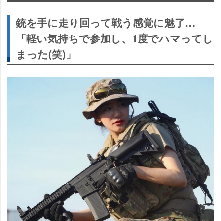
銃を手に走り回って戦う感覚に魅了…
「軽い気持ちで参加し、1度でハマってし
まった(笑)」