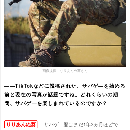
画像提供：りりあんぬ葵さん
――TikTokなどに投稿された、サバゲ―を始める
前と現在の写真が話題ですね。どれくらいの期
間、サバゲ―を楽しまれているのですか？
サバゲ―歴はまだ1年3ヵ月ほどで
りりあんぬ葵