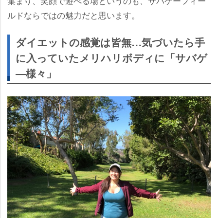
集まり、笑顔で遊べる場というのも、サバゲーフィー
ルドならではの魅力だと思います。
ダイエットの感覚は皆無…気づいたら手
に入っていたメリハリボディに「サバゲ
―様々」