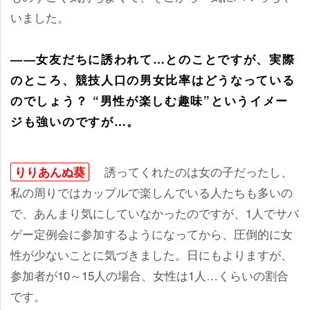
いました。
――女友だちに誘われて…とのことですが、実際
のところ、競技人口の男女比率はどうなっている
のでしょう？ “男性が楽しむ趣味”というイメー
ジも強いのですが…。
誘ってくれたのは女の子だったし、
りりあんぬ葵
私の周りではカップルで楽しんでいる人たちも多いの
で、あんまり気にしていなかったのですが、1人でサバ
ゲー定例会に参加するようになってから、圧倒的に女
性が少ないことに気づきました。日にもよりますが、
参加者が10～15人の場合、女性は1人…くらいの割合
です。