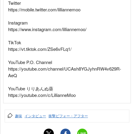
Twitter
https://mobile.twitter.com/lilliannemoo
Instagram
https://www.instagram.com/lilliannemoo/
TikTok
https://vt.tiktok.com/ZSe6vFLq1/
YouTube P.O. Channel
https://youtube.com/channel/UCAsh8YGJyhnRW4v629R-
AeQ
YouTube りりあんぬ葵
https://youtube.com/c/LillianneMoo
趣味
インタビュー
衝撃ビフォー・アフター