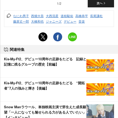
1/2
次へ
なにわ男子
西畑大吾
大西流星
道枝駿佑
高橋恭平
長尾謙杜
藤原丈一郎
大橋和也
ジャニーズ
デビュー
音楽
関連特集
Kis-My-Ft2、デビュー10周年の足跡をたどる 記録と
記憶に残るグループの歴史【前編】
Kis-My-Ft2、デビュー10周年の足跡をたどる “開拓
者”7人の強みと輝き【後編】
Snow Manラウール、単独映画主演で芽生えた成長願
望「一人になっても魅せられる力がある人でいたい」
【インタビュー】