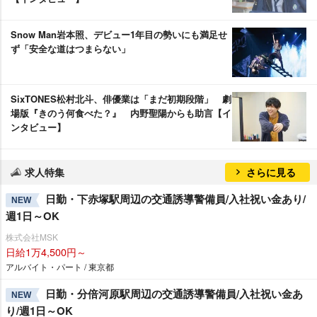
Snow Man岩本照、デビュー1年目の勢いにも満足せ
ず「安全な道はつまらない」
SixTONES松村北斗、俳優業は「まだ初期段階」 劇
場版『きのう何食べた？』 内野聖陽からも助言【イ
ンタビュー】
求人特集
さらに見る
日勤・下赤塚駅周辺の交通誘導警備員/入社祝い金あり/
NEW
週1日～OK
株式会社MSK
日給1万4,500円～
アルバイト・パート / 東京都
日勤・分倍河原駅周辺の交通誘導警備員/入社祝い金あ
NEW
り/週1日～OK