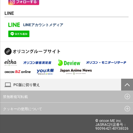
LINE
LINEアカウントメディア
PC版に切り替え
禁無断複写転載
クッキーの使用について
© oricon ME inc.
JASRAC許諾番号：
9009642140Y38026