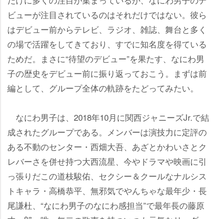
ビューが注目されているのはそれだけではない。彼ら
はデビュー前からテレビ、ラジオ、雑誌、舞台と多く
の場で活躍をしてきており、すでに知名度を得ている
ためだ。まさに“待望のデビュー”を果たす、なにわ男
子の歴史をデビュー前に振り返っておこう。まずは前
編として、グループ全体の軌跡をたどってみたい。
なにわ男子は、2018年10月に関西ジャニーズJr.で結
成されたグループである。メンバーは演技力に定評の
ある不動のセンター・西畑大吾、あざとかわいさとク
レバーさを併せ持つ大西流星、今やドラマや映画に引
っ張りだこの道枝駿佑、セクシー＆クールなナルシス
トキャラ・高橋恭平、無邪気でやんちゃな最年少・長
尾謙杜、“なにわ男子のなにわ感担当”で最年長の藤原