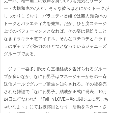
丈一郎、唯一無二の歌声を持ついつも元気なリーダ
ー・大橋和也の7人だ。そんな彼らはとにかくトークが
しっかりしており、バラエティ番組では芸人顔負けの
トークとバラエティ力を発揮。だが、ひと度ステージ
上でのパフォーマンスとなれば、その姿は見紛うこと
なきキラキラ王道アイドル。そんなコテコテとキラキ
ラのギャップが魅力のひとつとなっているジャニーズ
グループである。
ジャニー喜多川氏から直接結成を告げられるグルー
プが多いなか、なにわ男子はマネージャーからの一斉
送信メールでグループ誕生を知らされる。その後発売
された雑誌で「なにわ男子」結成が正式に発表、10月
24日に行なわれた『Fall in LOVE～秋に関ジュに恋しち
ゃいなよ～』にてお披露目となり、活動をスタートさ