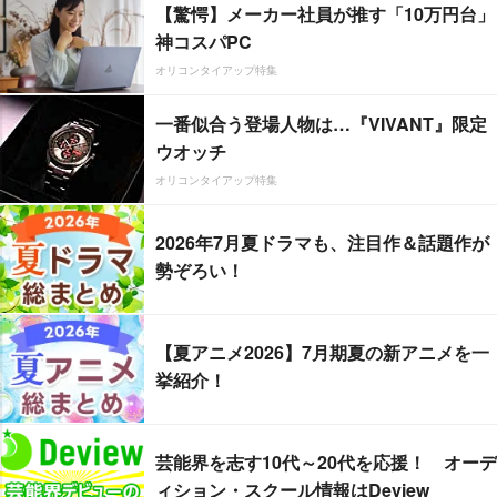
【驚愕】メーカー社員が推す「10万円台」
神コスパPC
オリコンタイアップ特集
一番似合う登場人物は…『VIVANT』限定
ウオッチ
オリコンタイアップ特集
2026年7月夏ドラマも、注目作＆話題作が
勢ぞろい！
【夏アニメ2026】7月期夏の新アニメを一
挙紹介！
芸能界を志す10代～20代を応援！ オーデ
ィション・スクール情報はDeview