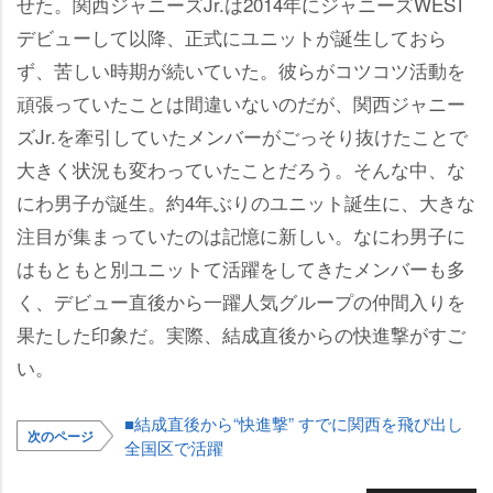
せた。関西ジャニーズJr.は2014年にジャニーズWEST
デビューして以降、正式にユニットが誕生しておら
ず、苦しい時期が続いていた。彼らがコツコツ活動を
頑張っていたことは間違いないのだが、関西ジャニー
ズJr.を牽引していたメンバーがごっそり抜けたことで
大きく状況も変わっていたことだろう。そんな中、な
にわ男子が誕生。約4年ぶりのユニット誕生に、大きな
注目が集まっていたのは記憶に新しい。なにわ男子に
はもともと別ユニットて活躍をしてきたメンバーも多
く、デビュー直後から一躍人気グループの仲間入りを
果たした印象だ。実際、結成直後からの快進撃がすご
い。
■結成直後から“快進撃” すでに関西を飛び出し
次のページ
全国区で活躍