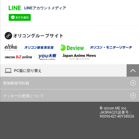
LINEアカウントメディア
PC版に切り替え
禁無断複写転載
クッキーの使用について
© oricon ME inc.
JASRAC許諾番号：
9009642140Y38026