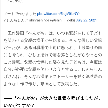
「へんがお」
ノートで作りました
pic.twitter.com/5agV9lpNYz
? しんらしんげ shinrashinge (@shin___geki)
July 22, 2021
工作漫画『へんがお』は、いつも変顔をして子ども
を笑わせる父親の様子から始まる。そんな優しい父親
だったが、ある日職場で上司に怒られ、土砂降りの雨
にも降られ、びしょ濡れで肩を落としながらやっとの
こと帰宅。父親の憔悴した姿を見た子どもは、今度は
自分が必死に父親を笑わせようとする…。しんらしん
げさんは、そんな心温まるストーリーを動く紙芝居の
ような工作で作り、動画として投稿した。
――『へんがお』が大きな反響を呼びましたが、
いかがですか？