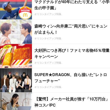
マクドナルドが40年にわたり支える「小学
生の甲子園」
オリコンタイアップ特集
森崎ウィン×向井康二“両片思い”にキュン
が止まらん！
オリコンタイアップ特集
大好評につき再び！ファミマ名物45％増量
キャンペーン
オリコンタイアップ特集
SUPER★DRAGON、自ら描いた”レトロ
フューチャー”
オリコンタイアップ特集
【驚愕】メーカー社員が推す「10万円台」
神コスパPC