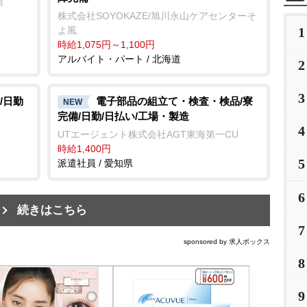
南
株式会社SOYOKAZE/旭川永山ケアセンターそ
よ風
1
時給1,075円～1,100円
アルバイト・パート / 北海道
2
3
/日勤
電子部品の組立て・検査・検品/寮
NEW
完備/日勤/日払い/工場・製造
4
UTエージェント株式会社AGT東海第一CU
時給1,400円
5
派遣社員 / 愛知県
6
続きはこちら
7
sponsored by 求人ボックス
8
9