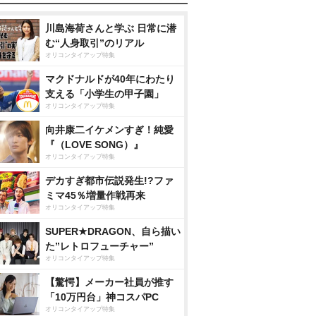
川島海荷さんと学ぶ 日常に潜
む“人身取引”のリアル
オリコンタイアップ特集
マクドナルドが40年にわたり
支える「小学生の甲子園」
オリコンタイアップ特集
向井康二イケメンすぎ！純愛
『（LOVE SONG）』
オリコンタイアップ特集
デカすぎ都市伝説発生!?ファ
ミマ45％増量作戦再来
オリコンタイアップ特集
SUPER★DRAGON、自ら描い
た”レトロフューチャー”
オリコンタイアップ特集
【驚愕】メーカー社員が推す
「10万円台」神コスパPC
オリコンタイアップ特集