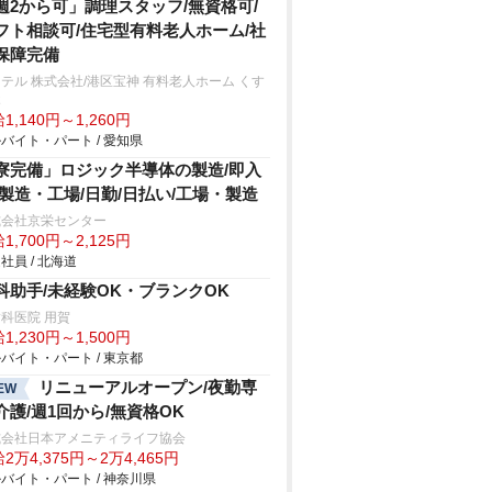
週2から可」調理スタッフ/無資格可/
フト相談可/住宅型有料老人ホーム/社
保障完備
テル 株式会社/港区宝神 有料老人ホーム くす
木
1,140円～1,260円
バイト・パート / 愛知県
寮完備」ロジック半導体の製造/即入
/製造・工場/日勤/日払い/工場・製造
式会社京栄センター
1,700円～2,125円
社員 / 北海道
科助手/未経験OK・ブランクOK
科医院 用賀
1,230円～1,500円
バイト・パート / 東京都
リニューアルオープン/夜勤専
EW
介護/週1回から/無資格OK
式会社日本アメニティライフ協会
2万4,375円～2万4,465円
バイト・パート / 神奈川県