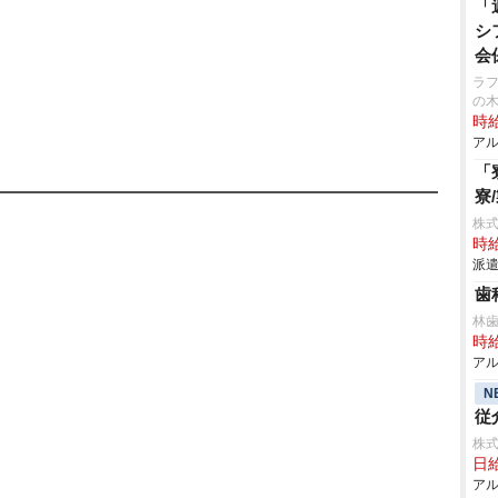
「
シ
会
ラフ
の
時給
アル
「
寮
株
時給
派遣
歯
林歯
時給
アル
N
従
株
日給
アル