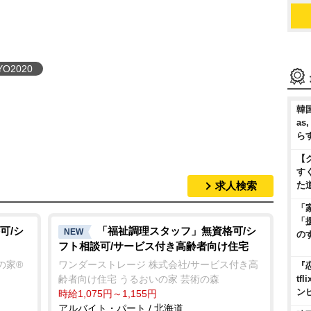
YO2020
韓国
as
ら
【
す
求人検索
た
「
「
可/シ
「福祉調理スタッフ」無資格可/シ
NEW
の
フト相談可/サービス付き高齢者向け住宅
の家®
ワンダーストレージ 株式会社/サービス付き高
『
齢者向け住宅 うるおいの家 芸術の森
t
ン
時給1,075円～1,155円
アルバイト・パート / 北海道