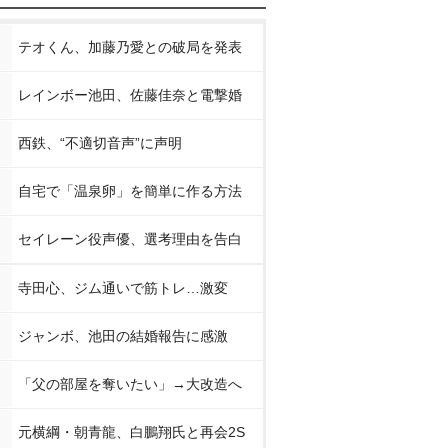
テオくん、加藤乃愛との破局を発表
レインボー池田、佐藤佳奈と電撃婚
西鉄、“不適切音声”に声明
自宅で「温泉卵」を簡単に作る方法
セイレーン役声優、選考理由を告白
寺田心、ジム通いで筋トレ…激変
ジャンボ、池田の結婚報告に感激
「父の部屋を奪いたい」→大改造へ
元横綱・朝青龍、白鵬翔氏と再会2S