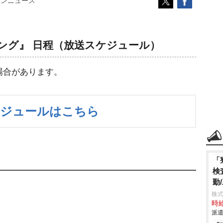
コンニュース
ング』 日程（放送スケジュール）
場合があります。
ケジュールはこちら
「
検
勤
株
時給
派遣