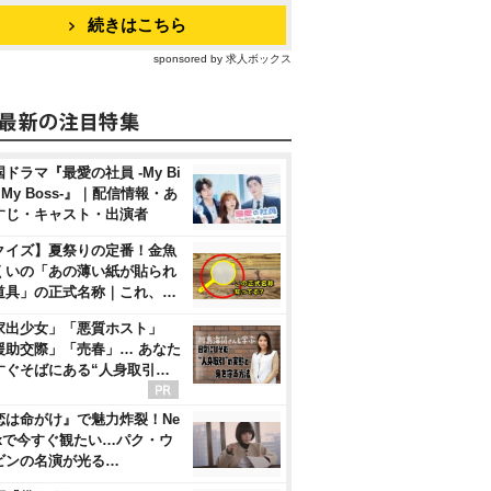
続きはこちら
sponsored by 求人ボックス
ドラマ『最愛の社員 -My Bi
, My Boss-』｜配信情報・あ
すじ・キャスト・出演者
クイズ】夏祭りの定番！金魚
くいの「あの薄い紙が貼られ
道具」の正式名称｜これ、…
家出少女」「悪質ホスト」
援助交際」「売春」… あなた
すぐそばにある“人身取引…
恋は命がけ』で魅力炸裂！Ne
flixで今すぐ観たい…パク・ウ
ビンの名演が光る…