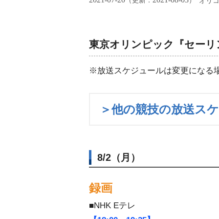
（更新：
）
オリ
東京オリンピック『セーリ
※放送スケジュールは変更になる
＞他の競技の放送ス
8/2（月）
録画
■NHK Eテレ