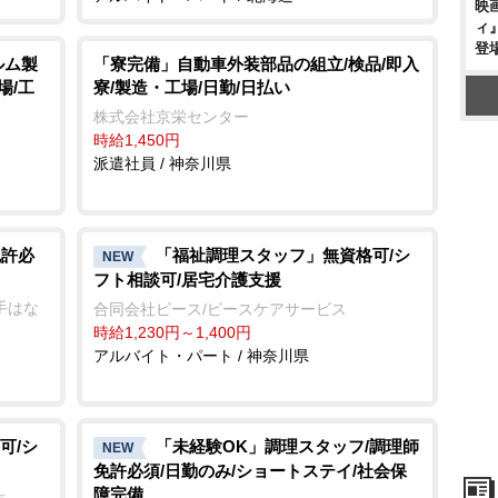
映
ィ
登
ルム製
「寮完備」自動車外装部品の組立/検品/即入
場/工
寮/製造・工場/日勤/日払い
株式会社京栄センター
時給1,450円
派遣社員 / 神奈川県
免許必
「福祉調理スタッフ」無資格可/シ
NEW
フト相談可/居宅介護支援
久手はな
合同会社ピース/ピースケアサービス
時給1,230円～1,400円
アルバイト・パート / 神奈川県
可/シ
「未経験OK」調理スタッフ/調理師
NEW
免許必須/日勤のみ/ショートステイ/社会保
障完備