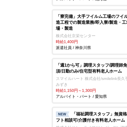
「寮完備」大手フイルム工場のフイ
造工程での製造業務/即入寮/製造・工
場・製造
株式会社京栄センター
時給1,400円
派遣社員 / 神奈川県
「週1から可」調理スタッフ/調理師
須/日勤のみ/住宅型有料老人ホーム
スマイルハート 株式会社/smilelink長
みずき
時給1,150円～1,300円
アルバイト・パート / 愛知県
「福祉調理スタッフ」無資格
NEW
フト相談可/介護付き有料老人ホーム