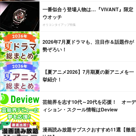
一番似合う登場人物は…『VIVANT』限定
ウオッチ
オリコンタイアップ特集
2026年7月夏ドラマも、注目作＆話題作が
勢ぞろい！
【夏アニメ2026】7月期夏の新アニメを一
挙紹介！
芸能界を志す10代～20代を応援！ オーデ
ィション・スクール情報はDeview
漫画読み放題サブスクおすすめ11選【徹底