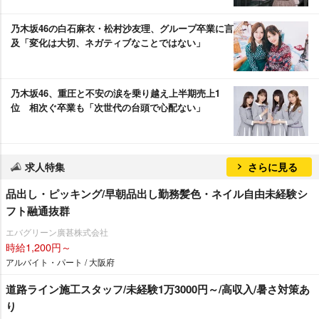
乃木坂46の白石麻衣・松村沙友理、グループ卒業に言
及「変化は大切、ネガティブなことではない」
乃木坂46、重圧と不安の涙を乗り越え上半期売上1
位 相次ぐ卒業も「次世代の台頭で心配ない」
求人特集
さらに見る
品出し・ピッキング/早朝品出し勤務髪色・ネイル自由未経験シ
フト融通抜群
エバグリーン廣甚株式会社
時給1,200円～
アルバイト・パート / 大阪府
道路ライン施工スタッフ/未経験1万3000円～/高収入/暑さ対策あ
り