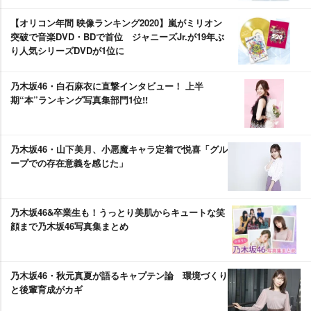
【オリコン年間 映像ランキング2020】嵐がミリオン
突破で音楽DVD・BDで首位 ジャニーズJr.が19年ぶ
り人気シリーズDVDが1位に
乃木坂46・白石麻衣に直撃インタビュー！ 上半
期“本”ランキング写真集部門1位!!
乃木坂46・山下美月、小悪魔キャラ定着で悦喜「グル
ープでの存在意義を感じた」
乃木坂46&卒業生も！うっとり美肌からキュートな笑
顔まで乃木坂46写真集まとめ
乃木坂46・秋元真夏が語るキャプテン論 環境づくり
と後輩育成がカギ