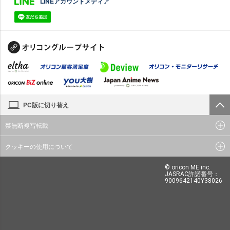
LINEアカウントメディア
PC版に切り替え
禁無断複写転載
クッキーの使用について
© oricon ME inc.
JASRAC許諾番号：
9009642140Y38026