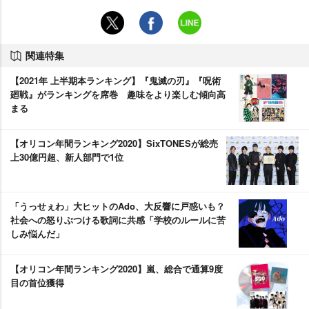
関連特集
【2021年 上半期本ランキング】『鬼滅の刃』『呪術
廻戦』がランキングを席巻 趣味をより楽しむ傾向高
まる
【オリコン年間ランキング2020】SixTONESが総売
上30億円超、新人部門で1位
「うっせぇわ」大ヒットのAdo、大反響に戸惑いも？
社会への怒りぶつける歌詞に共感「学校のルールに苦
しみ悩んだ」
【オリコン年間ランキング2020】嵐、総合で通算9度
目の首位獲得