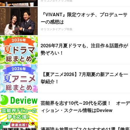
オリコンタイアップ特集
『VIVANT』限定ウオッチ、プロデューサ
ーの感想は
オリコンタイアップ特集
2026年7月夏ドラマも、注目作＆話題作が
勢ぞろい！
【夏アニメ2026】7月期夏の新アニメを一
挙紹介！
芸能界を志す10代～20代を応援！ オーデ
ィション・スクール情報はDeview
漫画読み放題サブスクおすすめ11選【徹底