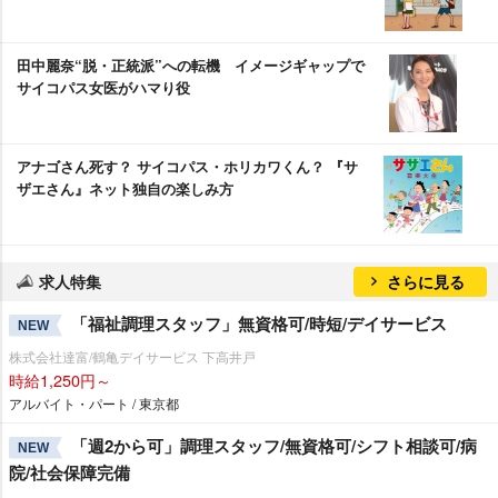
田中麗奈“脱・正統派”への転機 イメージギャップで
サイコパス女医がハマり役
アナゴさん死す？ サイコパス・ホリカワくん？ 『サ
ザエさん』ネット独自の楽しみ方
求人特集
さらに見る
「福祉調理スタッフ」無資格可/時短/デイサービス
NEW
株式会社達富/鶴亀デイサービス 下高井戸
時給1,250円～
アルバイト・パート / 東京都
「週2から可」調理スタッフ/無資格可/シフト相談可/病
NEW
院/社会保障完備