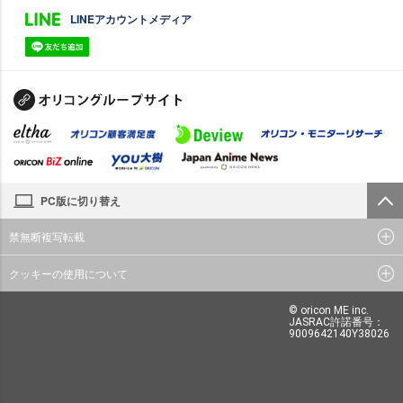
LINEアカウントメディア
PC版に切り替え
禁無断複写転載
クッキーの使用について
© oricon ME inc.
JASRAC許諾番号：
9009642140Y38026