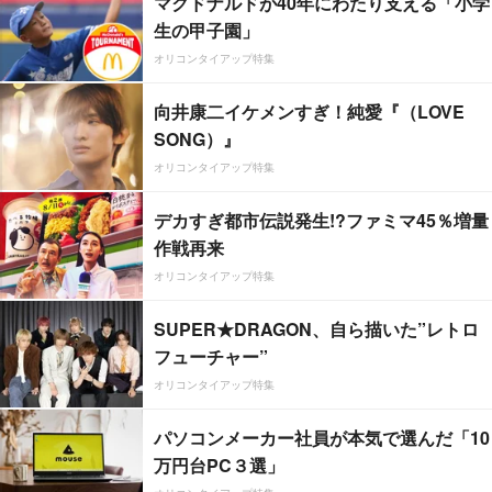
マクドナルドが40年にわたり支える「小学
生の甲子園」
オリコンタイアップ特集
向井康二イケメンすぎ！純愛『（LOVE
SONG）』
オリコンタイアップ特集
デカすぎ都市伝説発生!?ファミマ45％増量
作戦再来
オリコンタイアップ特集
SUPER★DRAGON、自ら描いた”レトロ
フューチャー”
オリコンタイアップ特集
パソコンメーカー社員が本気で選んだ「10
万円台PC３選」