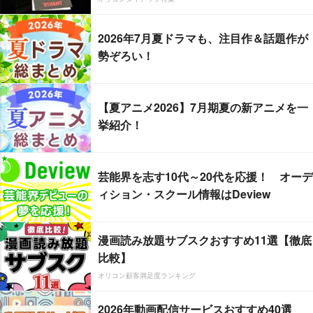
2026年7月夏ドラマも、注目作＆話題作が
勢ぞろい！
【夏アニメ2026】7月期夏の新アニメを一
挙紹介！
芸能界を志す10代～20代を応援！ オーデ
ィション・スクール情報はDeview
漫画読み放題サブスクおすすめ11選【徹底
比較】
オリコン顧客満足度ランキング
2026年動画配信サービスおすすめ40選