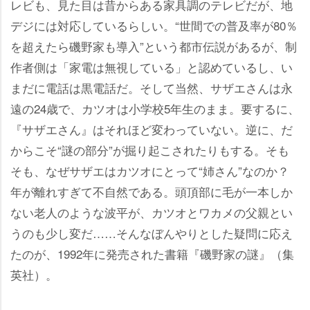
レビも、見た目は昔からある家具調のテレビだが、地
デジには対応しているらしい。“世間での普及率が80％
を超えたら磯野家も導入”という都市伝説があるが、制
作者側は「家電は無視している」と認めているし、い
まだに電話は黒電話だ。そして当然、サザエさんは永
遠の24歳で、カツオは小学校5年生のまま。要するに、
『サザエさん』はそれほど変わっていない。逆に、だ
からこそ“謎の部分”が掘り起こされたりもする。そも
そも、なぜサザエはカツオにとって“姉さん”なのか？
年が離れすぎて不自然である。頭頂部に毛が一本しか
ない老人のような波平が、カツオとワカメの父親とい
うのも少し変だ……そんなぼんやりとした疑問に応え
たのが、1992年に発売された書籍『磯野家の謎』（集
英社）。