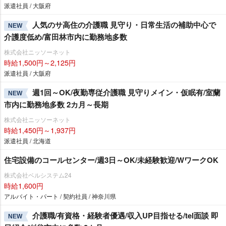
派遣社員 / 大阪府
人気のサ高住の介護職 見守り・日常生活の補助中心で
NEW
介護度低め/富田林市内に勤務地多数
株式会社ニッソーネット
時給1,500円～2,125円
派遣社員 / 大阪府
週1回～OK/夜勤専従介護職 見守りメイン・仮眠有/室蘭
NEW
市内に勤務地多数 2カ月～長期
株式会社ニッソーネット
時給1,450円～1,937円
派遣社員 / 北海道
住宅設備のコールセンター/週3日～OK/未経験歓迎/WワークOK
株式会社ベルシステム24
時給1,600円
アルバイト・パート / 契約社員 / 神奈川県
介護職/有資格・経験者優遇/収入UP目指せる/tel面談 即
NEW