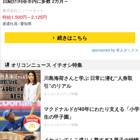
日紹介/刈谷市内に多数 2カ月～
株式会社ニッソーネット
時給1,500円～2,125円
派遣社員 / 愛知県
続きはこちら
sponsored by 求人ボックス
オリコンニュース イチオシ特集
川島海荷さんと学ぶ 日常に潜む“人身取
引”のリアル
オリコンタイアップ特集
マクドナルドが40年にわたり支える「小学
生の甲子園」
オリコンタイアップ特集
イケメンてんこ盛り！尊すぎる男子の純情