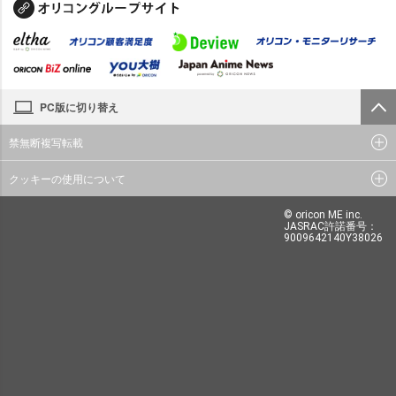
PC版に切り替え
禁無断複写転載
クッキーの使用について
© oricon ME inc.
JASRAC許諾番号：
9009642140Y38026