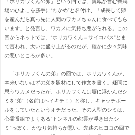
「ホリカワくんの卵」という回では、親戚が営む養鶏
場のひよこを勝手に“わかめ”と名付け、「成長して卵
を産んだら真っ先に人間のワカメちゃんに食べてもら
います」と発言し、ワカメに気持ち悪がられる。この
回からネットでは、“ホリカワくん＝サイコパス”とま
で言われ、大いに盛り上がるのだが、確かに少々気味
の悪いところが多い。
「ホリカワくんの弟」の回では、ホリカワくんが、
本来いないはずの弟を題材にして作文を書く。疑問に
思うワカメだったが、ホリカワくんは塀に浮かんだシ
ミを“弟”（名前はヘイキチ！）と称し、キャッチボー
ルをしていたというオチだった。その人型のシミは、
心霊番組でよくある“トンネルの怨霊が浮き出たシ
ミ”っぽく、かなり気持ちが悪い。先述のヒヨコの回で