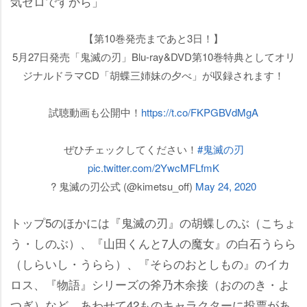
気ゼロですから」
【第10巻発売まであと3日！】
5月27日発売「鬼滅の刃」Blu-ray&DVD第10巻特典としてオリ
ジナルドラマCD「胡蝶三姉妹の夕べ」が収録されます！
試聴動画も公開中！
https://t.co/FKPGBVdMgA
ぜひチェックしてください！
#鬼滅の刃
pic.twitter.com/2YwcMFLfmK
? 鬼滅の刃公式 (@kimetsu_off)
May 24, 2020
トップ5のほかには『鬼滅の刃』の胡蝶しのぶ（こちょ
う・しのぶ）、『山田くんと7人の魔女』の白石うらら
（しらいし・うらら）、『そらのおとしもの』のイカ
ロス、『物語』シリーズの斧乃木余接（おののき・よ
つぎ）など、あわせて42ものキャラクターに投票があ