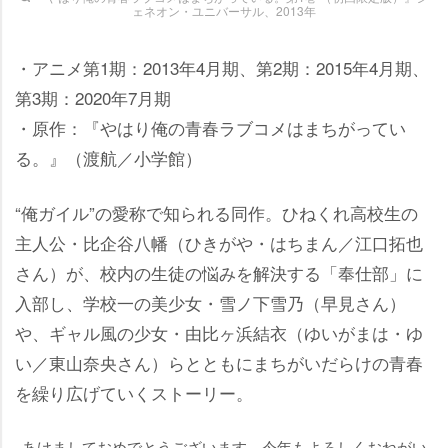
ェネオン・ユニバーサル、2013年
・アニメ第1期：2013年4月期、第2期：2015年4月期、
第3期：2020年7月期
・原作：『やはり俺の青春ラブコメはまちがってい
る。』（渡航／小学館）
“俺ガイル”の愛称で知られる同作。ひねくれ高校生の
主人公・比企谷八幡（ひきがや・はちまん／江口拓也
さん）が、校内の生徒の悩みを解決する「奉仕部」に
入部し、学校一の美少女・雪ノ下雪乃（早見さん）
、ギャル風の少女・由比ヶ浜結衣（ゆいがまは・ゆ
い／東山奈央さん）らとともにまちがいだらけの青春
を繰り広げていくストーリー。
あけましておめでとうございます。今年もよろしくおねがい