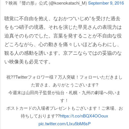
? 映画『聲の形』公式 (@koenokatachi_M)
September 9, 2016
聴覚に不自由を抱え、なおかつ“いじめ”を受けた過去
をもつ硝子の境遇。それを演じた早見さんの表現力は
迫真そのものでした。言葉を発することが不自由な役
どころながら、心の動きを痛々しいほどあらわにし、
観る人の感動を誘います。京アニならではの妥協のな
い映像美も必見です。
祝??Twitterフォロワー様７万人突破！フォローいただきまし
た皆さま、ありがとうございます?
今週末は山田尚子監督が仙台・札幌・九州の劇場へ伺いま
す！
ポストカードの入場者プレゼントもございます！ご来場、お
待ちしております??
https://t.co/nBQX4OOoux
pic.twitter.com/LIxu5bM6sP