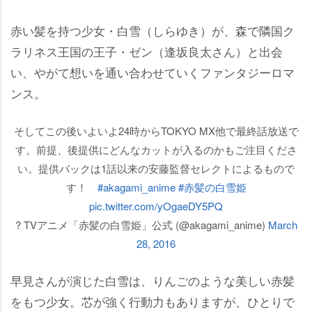
赤い髪を持つ少女・白雪（しらゆき）が、森で隣国ク
ラリネス王国の王子・ゼン（逢坂良太さん）と出会
い、やがて想いを通い合わせていくファンタジーロマ
ンス。
そしてこの後いよいよ24時からTOKYO MX他で最終話放送で
す。前提、後提供にどんなカットが入るのかもご注目くださ
い。提供バックは1話以来の安藤監督セレクトによるもので
す！
#akagami_anime
#赤髪の白雪姫
pic.twitter.com/yOgaeDY5PQ
? TVアニメ「赤髪の白雪姫」公式 (@akagami_anime)
March
28, 2016
早見さんが演じた白雪は、りんごのような美しい赤髪
をもつ少女。芯が強く行動力もありますが、ひとりで