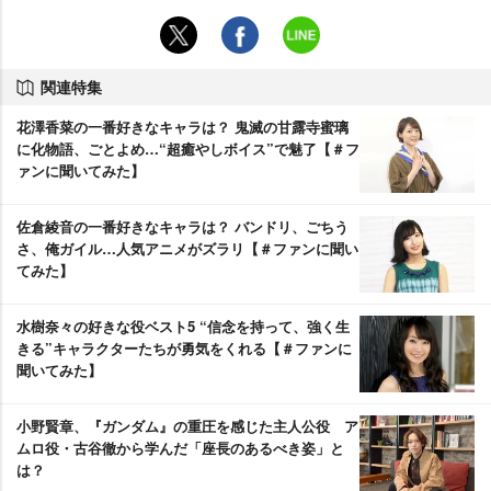
関連特集
花澤香菜の一番好きなキャラは？ 鬼滅の甘露寺蜜璃
に化物語、ごとよめ…“超癒やしボイス”で魅了【＃フ
ァンに聞いてみた】
佐倉綾音の一番好きなキャラは？ バンドリ、ごちう
さ、俺ガイル…人気アニメがズラリ【＃ファンに聞い
てみた】
水樹奈々の好きな役ベスト5 “信念を持って、強く生
きる”キャラクターたちが勇気をくれる【＃ファンに
聞いてみた】
小野賢章、『ガンダム』の重圧を感じた主人公役 ア
ムロ役・古谷徹から学んだ「座長のあるべき姿」と
は？