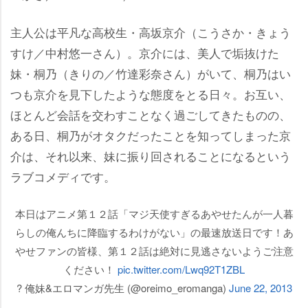
主人公は平凡な高校生・高坂京介（こうさか・きょう
すけ／中村悠一さん）。京介には、美人で垢抜けた
妹・桐乃（きりの／竹達彩奈さん）がいて、桐乃はい
つも京介を見下したような態度をとる日々。お互い、
ほとんど会話を交わすことなく過ごしてきたものの、
ある日、桐乃がオタクだったことを知ってしまった京
介は、それ以来、妹に振り回されることになるという
ラブコメディです。
本日はアニメ第１２話「マジ天使すぎるあやせたんが一人暮
らしの俺んちに降臨するわけがない」の最速放送日です！あ
せファンの皆様、第１２話は絶対に見逃さないようご注意
ください！
pic.twitter.com/Lwq92T1ZBL
? 俺妹&エロマンガ先生 (@oreimo_eromanga)
June 22, 2013