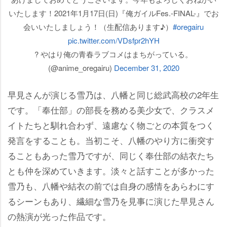
いたします！2021年1月17日(日)『俺ガイルFes.-FINAL-』でお
会いいたしましょう！（生配信あります♪）
#oregairu
pic.twitter.com/VDsfpr2hYH
? やはり俺の青春ラブコメはまちがっている。
(@anime_oregairu)
December 31, 2020
早見さんが演じる雪乃は、八幡と同じ総武高校の2年生
です。「奉仕部」の部長を務める美少女で、クラスメ
イトたちと馴れ合わず、遠慮なく物ごとの本質をつく
発言をすることも。当初こそ、八幡のやり方に衝突す
ることもあった雪乃ですが、同じく奉仕部の結衣たち
とも仲を深めていきます。淡々と話すことが多かった
雪乃も、八幡や結衣の前では自身の感情をあらわにす
るシーンもあり、繊細な雪乃を見事に演じた早見さん
の熱演が光った作品です。