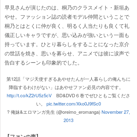
早見さんが演じたのは、桐乃のクラスメイト・新垣あ
せ。ファッション誌の読者モデル仲間ということで
桐乃とはとくに仲が良く、明るく人当たりも良くて礼
儀正しいキャラですが、思い込みが強いという一面も
持っています。ひとり暮らしをすることになった京介
の世話を焼き、思いを募らせ、アニメでは彼に涙声で
告白するシーンも印象的でした。
第12話「マジ天使すぎるあやせたんが一人暮らしの俺んちに
降臨するわけがない」はあやせファン必見の内容です。
http://t.co/kZ2rU5z5cV
BD&DVD６巻でぜひともご覧くださ
い。
pic.twitter.com/Xko0J9fSc0
? 俺妹&エロマンガ先生 (@oreimo_eromanga)
November 27,
2013
【ファンの声】