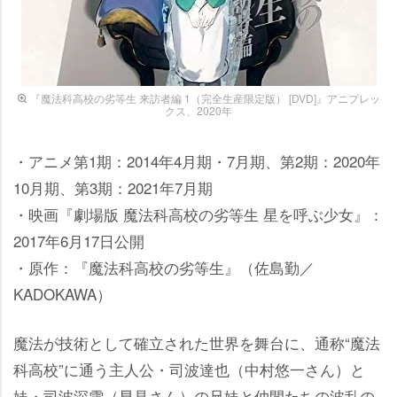
『魔法科高校の劣等生 来訪者編 1（完全生産限定版） [DVD]』アニプレッ
クス、2020年
・アニメ第1期：2014年4月期・7月期、第2期：2020年
10月期、第3期：2021年7月期
・映画『劇場版 魔法科高校の劣等生 星を呼ぶ少女』：
2017年6月17日公開
・原作：『魔法科高校の劣等生』（佐島勤／
KADOKAWA）
魔法が技術として確立された世界を舞台に、通称“魔法
科高校”に通う主人公・司波達也（中村悠一さん）と
妹・司波深雪（早見さん）の兄妹と仲間たちの波乱の