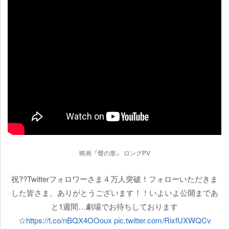
映画『聲の形』 ロングPV
祝??Twitterフォロワーさま４万人突破！フォローいただきま
した皆さま、ありがとうございます！！いよいよ公開まであ
と1週間…劇場でお待ちしております
☆
https://t.co/nBQX4OOoux
pic.twitter.com/RixfUXWQCv