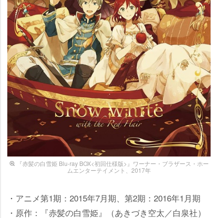
『赤髪の白雪姫 Blu-ray BOX<初回仕様版>』ワーナー・ブラザース・ホー
ムエンターテイメント、2017年
・アニメ第1期：2015年7月期、第2期：2016年1月期
・原作：『赤髪の白雪姫』（あきづき空太／白泉社）