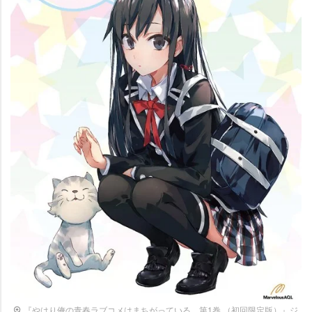
『やはり俺の青春ラブコメはまちがっている。第1巻 （初回限定版）』ジ