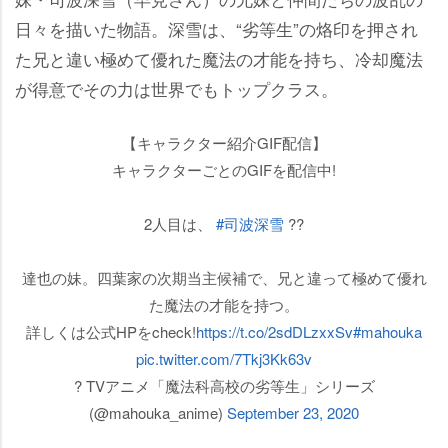
日々を描いた物語。深雪は、“劣等生”の烙印を押され
た兄と違い極めて優れた魔法の才能を持ち、冷却魔法
が得意でその力は世界でもトップクラス。
【キャラクター紹介GIF配信】
キャラクターごとのGIFを配信中!
2人目は、
#司波深雪
??
達也の妹。四葉家の次期当主候補で、兄と違って極めて優れ
た魔法の才能を持つ。
詳しくは公式HPをcheck!
https://t.co/2sdDLzxxSv
#mahouka
pic.twitter.com/7Tkj3Kk63v
? TVアニメ「魔法科高校の劣等生」シリーズ
(@mahouka_anime)
September 23, 2020