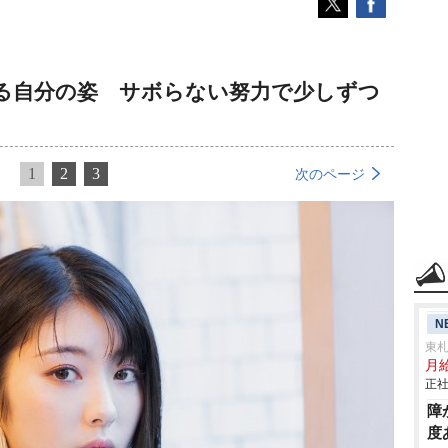
映る自分の姿 サボらない努力で少しずつ
1
2
3
次のページ
N
東
月給
正社
障
度