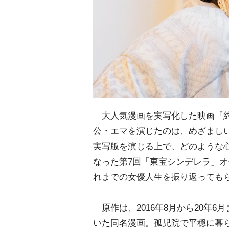
大人気漫画を実写化した映画『約
公・エマを演じたのは、めざましい
実写版を演じる上で、どのような
なった第7回「東宝シンデレラ」オ
れまでの女優人生を振り返っても
原作は、2016年8月から20年
いた同名漫画。孤児院で平穏に暮