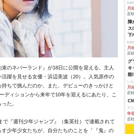
ko
月
正社
障
ス
下
ko
月
正社
グ
束のネバーランド』が18日に公開を迎える。主人
キ
能
活躍を見せる女優・浜辺美波（20）。人気原作の
り
いた
心持ちで挑んだのか、また、デビューのきっかけと
月給
正社
ーディションから来年で10年を迎えるにあたり、こ
C
らった。
ア
年収
正社
6月まで『週刊少年ジャンプ』（集英社）で連載されて
らす少年少女たちが、自分たちのことを「『鬼』の