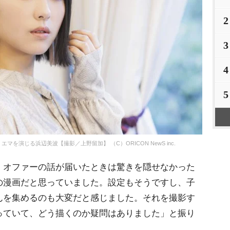
2
3
4
5
を演じる浜辺美波【撮影／上野留加】 （C）ORICON NewS inc.
オファーの話が届いたときは驚きを隠せなかった
の漫画だと思っていました。設定もそうですし、子
んを集めるのも大変だと感じました。それを撮影す
っていて、どう描くのか疑問はありました」と振り