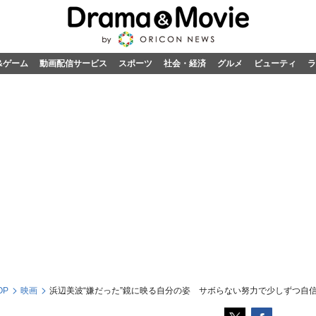
&ゲーム
動画配信サービス
スポーツ
社会・経済
グルメ
ビューティ
ラ
OP
映画
浜辺美波“嫌だった”鏡に映る自分の姿 サボらない努力で少しずつ自