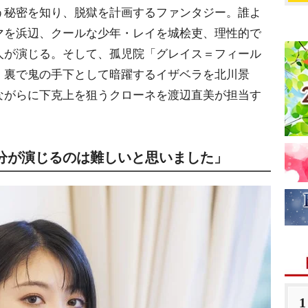
う秘密を知り、脱獄を計画するファンタジー。誰よ
マを浜辺、クールな少年・レイを城桧吏、理性的で
人が演じる。そして、孤児院「グレイス＝フィール
、裏で鬼の手下として暗躍するイザベラを北川景
ながらに下克上を狙うクローネを渡辺直美が担当す
分が演じるのは難しいと思いました」
1