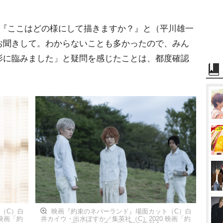
『ここはどの様にして描きますか？』と（平川雄一
お聞きして。わからないことも多かったので、みん
影に臨みました」と疑問を感じたことは、都度確認
（C）白
映画『約束のネバーランド』場面カット（C）白
映画「約
井カイウ・出水ぽすか／集英社（C）2020 映画「約