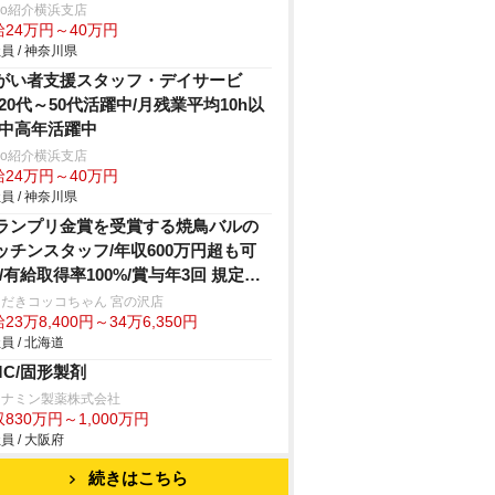
trio紹介横浜支店
給24万円～40万円
員 / 神奈川県
がい者支援スタッフ・デイサービ
/20代～50代活躍中/月残業平均10h以
/中高年活躍中
trio紹介横浜支店
給24万円～40万円
員 / 神奈川県
ランプリ金賞を受賞する焼鳥バルの
ッチンスタッフ/年収600万円超も可
!/有給取得率100%/賞与年3回 規定あ
だきコッコちゃん 宮の沢店
23万8,400円～34万6,350円
員 / 北海道
MC/固形製剤
リナミン製薬株式会社
830万円～1,000万円
員 / 大阪府
続きはこちら