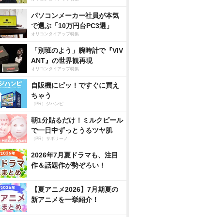
パソコンメーカー社員が本気
で選ぶ「10万円台PC3選」
オリコンタイアップ特集
「別班のよう」腕時計で『VIV
ANT』の世界観再現
オリコンタイアップ特集
自販機にピッ！ですぐに買え
ちゃう
（PR）ジハンピ
朝1分貼るだけ！ミルクピール
で一日中ずっとうるツヤ肌
（PR）サボリーノ
2026年7月夏ドラマも、注目
作＆話題作が勢ぞろい！
【夏アニメ2026】7月期夏の
新アニメを一挙紹介！