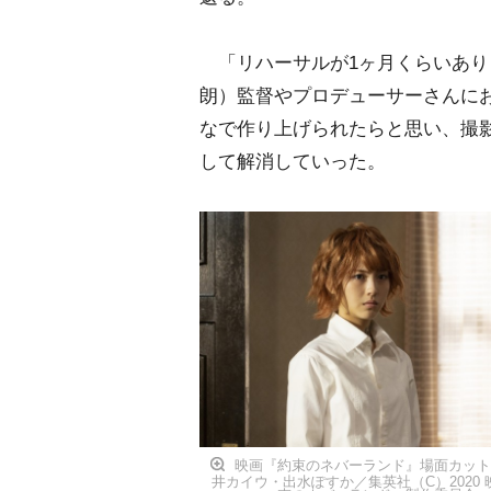
「リハーサルが1ヶ月くらいあり
朗）監督やプロデューサーさんに
なで作り上げられたらと思い、撮
して解消していった。
映画『約束のネバーランド』場面カット
井カイウ・出水ぽすか／集英社（C）2020 