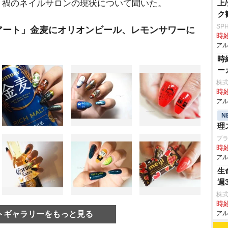
禍のネイルサロンの現状について聞いた。
上
ク
SP
アート」金麦にオリオンビール、レモンサワーに
時給
アル
時
ー
株式
時給
アル
N
理
ブ
時給
アル
生
週
株式
時給
トギャラリーをもっと見る
アル