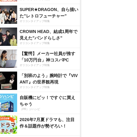
SUPER★DRAGON、自ら描い
た”レトロフューチャー”
オリコンタイアップ特集
CROWN HEAD、結成1周年で
見えた”バンドらしさ”
オリコンタイアップ特集
【驚愕】メーカー社員が推す
「10万円台」神コスパPC
オリコンタイアップ特集
「別班のよう」腕時計で『VIV
ANT』の世界観再現
オリコンタイアップ特集
自販機にピッ！ですぐに買え
ちゃう
（PR）ジハンピ
2026年7月夏ドラマも、注目
作＆話題作が勢ぞろい！