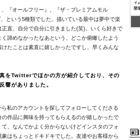
ィ
登
』、『オールフリー』、『ザ・プレミアムモル
ロゴ、という5種類でした。描いている最中は夢中で楽
正直、自分で自分に引きました(笑)。いくら好きで
よく諦めなかったなあという、どこか俯瞰したよう
着けたことは素直に嬉しかったですし、早くみんな
真をTwitterでほかの方が紹介しており、その
な反響がありました。
から私のアカウントを探してフォローしてくださる
分の作品に興味を持ってもらえるのが嬉しかったで
くて、なんでかよく分からないけどインスタのフォ
現象はちょっとドキドキでした。友達やお客様から