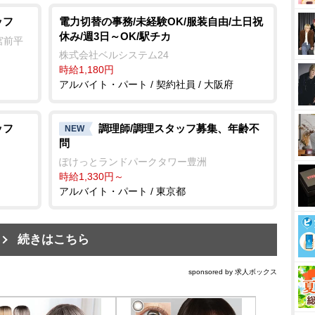
ッフ
電力切替の事務/未経験OK/服装自由/土日祝
休み/週3日～OK/駅チカ
宮前平
株式会社ベルシステム24
時給1,180円
アルバイト・パート / 契約社員 / 大阪府
ッフ
調理師/調理スタッフ募集、年齢不
NEW
問
ぽけっとランドパークタワー豊洲
時給1,330円～
アルバイト・パート / 東京都
続きはこちら
sponsored by 求人ボックス