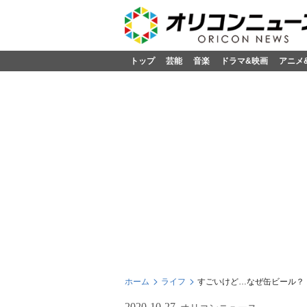
トップ
芸能
音楽
ドラマ&映画
アニメ
ホーム
ライフ
すごいけど…なぜ缶ビール？
2020-10-27