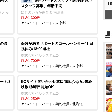
調理ス
調理パートスタッフ・調理師/調理
NEW
1
スタッフ募集、年齢不問
 わか
にじのいるか保育園 南葛西
時給1,300円
アルバイト・パート / 東京都
の調
保険契約者サポートのコールセンター/土日
祝休み/18:00退社
株式会社ベルシステム24
時給1,700円
アルバイト・パート / 契約社員 / 東京都
ート/3
ECサイト問い合わせ窓口/電話少なめ/未経
験歓迎/即日開始OK
株式会社ベルシステム24
時給1,250円
アルバイト・パート / 契約社員 / 北海道