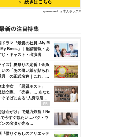
続きはこちら
sponsored by 求人ボックス
ドラマ『最愛の社員 -My Bi
, My Boss-』｜配信情報・あ
すじ・キャスト・出演者
クイズ】夏祭りの定番！金魚
くいの「あの薄い紙が貼られ
道具」の正式名称｜これ、…
家出少女」「悪質ホスト」
援助交際」「売春」… あなた
すぐそばにある“人身取引…
恋は命がけ』で魅力炸裂！Ne
flixで今すぐ観たい…パク・ウ
ビンの名演が光る…
画『借りぐらしのアリエッテ