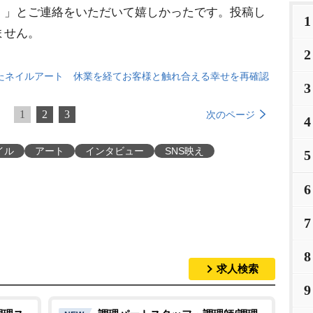
！」とご連絡をいただいて嬉しかったです。投稿し
1
ません。
2
たネイルアート 休業を経てお客様と触れ合える幸せを再確認
3
1
2
3
次のページ
4
イル
アート
インタビュー
SNS映え
5
6
7
8
求人検索
9