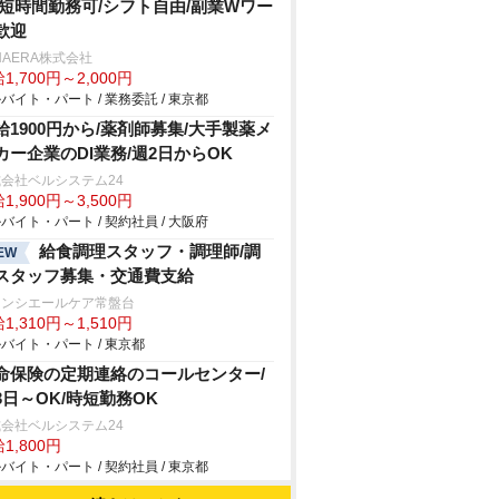
/短時間勤務可/シフト自由/副業Wワー
歓迎
HAERA株式会社
1,700円～2,000円
バイト・パート / 業務委託 / 東京都
給1900円から/薬剤師募集/大手製薬メ
カー企業のDI業務/週2日からOK
会社ベルシステム24
1,900円～3,500円
バイト・パート / 契約社員 / 大阪府
給食調理スタッフ・調理師/調
EW
スタッフ募集・交通費支給
ランシエールケア常盤台
1,310円～1,510円
バイト・パート / 東京都
命保険の定期連絡のコールセンター/
3日～OK/時短勤務OK
会社ベルシステム24
1,800円
バイト・パート / 契約社員 / 東京都