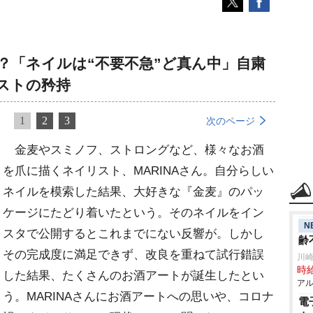
？「ネイルは“不要不急”ど真ん中」自粛
ストの矜持
1
2
3
次のページ
金麦やスミノフ、ストロングなど、様々なお酒
を爪に描くネイリスト、MARINAさん。自分らしい
ネイルを模索した結果、大好きな『金麦』のパッ
ケージにたどり着いたという。そのネイルをイン
N
スタで公開するとこれまでにない反響が。しかし
齢
その完成度に満足できず、改良を重ねて試行錯誤
川
時給
した結果、たくさんのお酒アートが誕生したとい
アル
う。MARINAさんにお酒アートへの思いや、コロナ
電