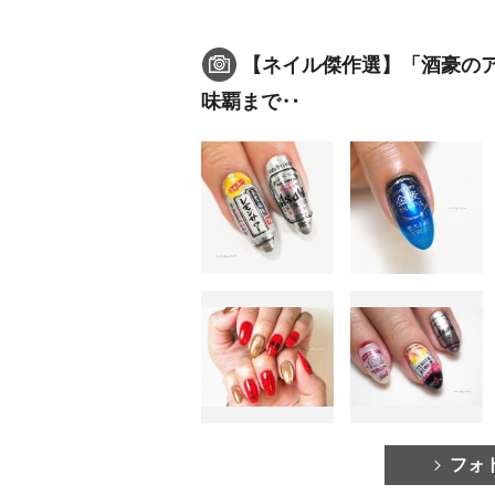
【ネイル傑作選】「酒豪の
味覇まで‥
フォ