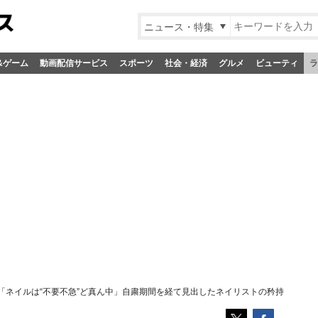
ニュース・特集
&ゲーム
動画配信サービス
スポーツ
社会・経済
グルメ
ビューティ
ラ
「ネイルは“不要不急”ど真ん中」自粛期間を経て見出したネイリストの矜持