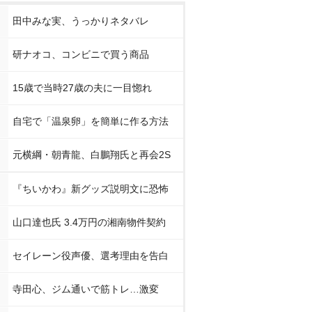
田中みな実、うっかりネタバレ
研ナオコ、コンビニで買う商品
15歳で当時27歳の夫に一目惚れ
自宅で「温泉卵」を簡単に作る方法
元横綱・朝青龍、白鵬翔氏と再会2S
『ちいかわ』新グッズ説明文に恐怖
山口達也氏 3.4万円の湘南物件契約
セイレーン役声優、選考理由を告白
寺田心、ジム通いで筋トレ…激変