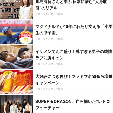
川島海荷さんと学ぶ 日常に潜む“人身取
引”のリアル
オリコンタイアップ特集
マクドナルドが40年にわたり支える「小学
生の甲子園」
オリコンタイアップ特集
イケメンてんこ盛り！尊すぎる男子の純情
ラブに胸キュン
オリコンタイアップ特集
大好評につき再び！ファミマ名物45％増量
キャンペーン
オリコンタイアップ特集
SUPER★DRAGON、自ら描いた”レトロ
フューチャー”