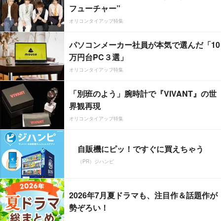
フューチャー”
オリコンタイアップ特集
パソコンメーカー社員が本気で選んだ「10
万円台PC３選」
オリコンタイアップ特集
「別班のよう」腕時計で『VIVANT』の世
界観再現
オリコンタイアップ特集
自販機にピッ！ですぐに買えちゃう
（PR）ジハンピ
2026年7月夏ドラマも、注目作＆話題作が
勢ぞろい！