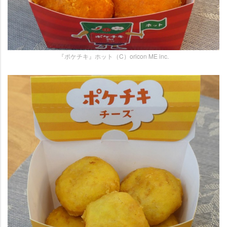
『ポケチキ』ホット（C）oricon ME inc.