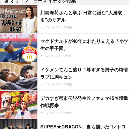
オリコンニュース イチオシ特集
川島海荷さんと学ぶ 日常に潜む“人身取
引”のリアル
オリコンタイアップ特集
マクドナルドが40年にわたり支える「小学
生の甲子園」
オリコンタイアップ特集
イケメンてんこ盛り！尊すぎる男子の純情
ラブに胸キュン
オリコンタイアップ特集
デカすぎ都市伝説発生!?ファミマ45％増量
作戦再来
オリコンタイアップ特集
SUPER★DRAGON、自ら描いた”レトロ