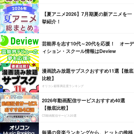
【夏アニメ2026】7月期夏の新アニメを一
挙紹介！
芸能界を志す10代～20代を応援！ オーデ
ィション・スクール情報はDeview
漫画読み放題サブスクおすすめ11選【徹底
比較】
オリコン顧客満足度ランキング
2026年動画配信サービスおすすめ40選
【徹底比較】
CS動画配信サービス20選
毎週の音楽ランキングから、ヒットの推移