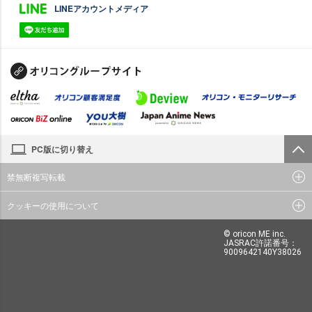
LINEアカウントメディア
PC版に切り替え
禁無断複写転載
クッキーの使用について
© oricon ME inc.
JASRAC許諾番号：
9009642140Y38026