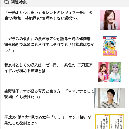
関連特集
「平熱より少し高い」タレントのレギュラー番組“欠
席”が増加、芸能界も“無理をしない選択”へ
『ガラスの仮面』の漫画家アシが語る当時の修羅場
徹夜続きで風呂にも入れず…それでも「悲壮感はなか
った」
若女将としての収入は「ゼロ円」 異色の“二刀流ア
イドルが秘める野望とは
生野陽子アナが語る育児と働き方 「ママアナとして
現場に立ち続けたい」
平成の“働き方”見つめ32年『サラリーマン川柳』が
果たした役割とは？