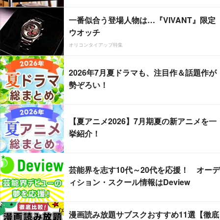
一番似合う登場人物は…『VIVANT』限定
ウオッチ
オリコンタイアップ特集
2026年7月夏ドラマも、注目作＆話題作が
勢ぞろい！
【夏アニメ2026】7月期夏の新アニメを一
挙紹介！
芸能界を志す10代～20代を応援！ オーデ
ィション・スクール情報はDeview
漫画読み放題サブスクおすすめ11選【徹底