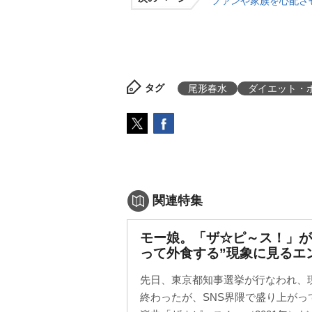
ファンや家族を心配さ
タグ
尾形春水
ダイエット・
関連特集
モー娘。「ザ☆ピ～ス！」が
って外食する”現象に見るエ
先日、東京都知事選挙が行なわれ、
終わったが、SNS界隈で盛り上が