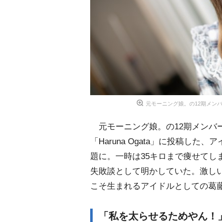
元モーニング娘。の12期メンバー、
元モーニング娘。の12期メンバー
「Haruna Ogata」に投稿し
題に。一時は35キロまで痩せてし
失敗談として明かしていた。激し
こそ生まれるアイドルとしての葛
「私を太らせるためやん！