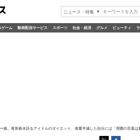
ニュース・特集
&ゲーム
動画配信サービス
スポーツ
社会・経済
グルメ
ビューティ
ラ
ー娘。尾形春水語るアイドルのダイエット、体重半減した自分には「周囲の言葉は