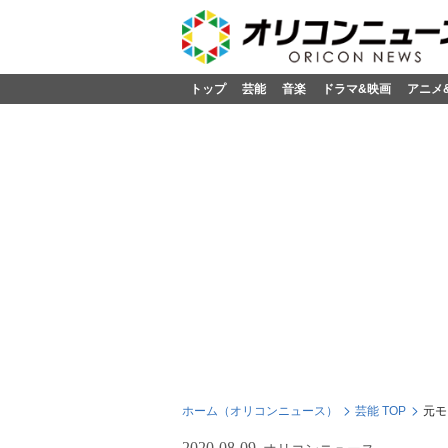
トップ
芸能
音楽
ドラマ&映画
アニメ
ホーム（オリコンニュース）
芸能 TOP
元モ
2020-08-09