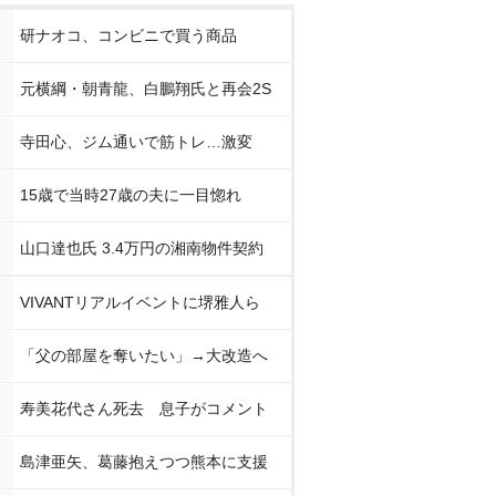
研ナオコ、コンビニで買う商品
元横綱・朝青龍、白鵬翔氏と再会2S
寺田心、ジム通いで筋トレ…激変
15歳で当時27歳の夫に一目惚れ
山口達也氏 3.4万円の湘南物件契約
VIVANTリアルイベントに堺雅人ら
「父の部屋を奪いたい」→大改造へ
寿美花代さん死去 息子がコメント
島津亜矢、葛藤抱えつつ熊本に支援