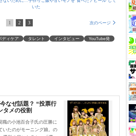
せないために…手作りご飯や甘いモノを”食べたアピール”して
いた
1
2
3
次のページ
ボディケア
タレント
インタビュー
YouTube発
今なぜ話題？ “投票行
ンタメの役割
現職の小池百合子氏の圧勝に
っていたのがモーニング娘。の