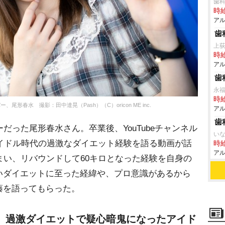
歯
時給
アル
歯
上
時給
アル
歯
永
時給
尾形春水 撮影：田中達晃（Pash）（C）oricon ME inc.
アル
歯
だった尾形春水さん。卒業後、YouTubeチャンネル
い
た、アイドル時代の過激なダイエット経験を語る動画が話
時給
アル
まい、リバウンドして60キロとなった経験を自身の
いダイエットに至った経緯や、プロ意識があるから
藤を語ってもらった。
」過激ダイエットで疑心暗鬼になったアイド