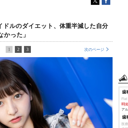
イドルのダイエット、体重半減した自分
なかった」
1
2
3
次のページ
歯
Flat
時給
アル
歯
医療