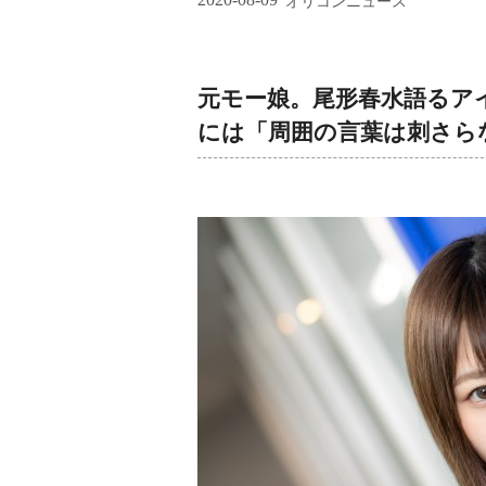
オリコンニュース
元モー娘。尾形春水語るア
には「周囲の言葉は刺さら