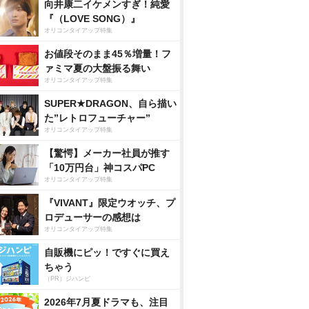
向井康二イケメンすぎ！純愛
『（LOVE SONG）』
オリコンタイアップ特集
お値段そのまま45％増量！フ
ァミマ夏の大盤振る舞い
オリコンタイアップ特集
SUPER★DRAGON、自ら描い
た”レトロフューチャー”
オリコンタイアップ特集
【驚愕】メーカー社員が推す
「10万円台」神コスパPC
オリコンタイアップ特集
『VIVANT』限定ウオッチ、プ
ロデューサーの感想は
オリコンタイアップ特集
自販機にピッ！ですぐに買え
ちゃう
（PR）ジハンピ
2026年7月夏ドラマも、注目