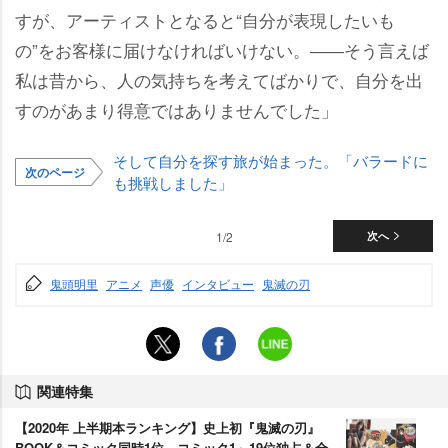
すが、アーティストとなると“自分が表現したいも
の”をお客様に届けなければいけない。――そう言えば
私は昔から、人の気持ちを考えてばかりで、自分を出
すのがあまり得意ではありませんでした」
そして自分を探す旅が始まった。「バラードに
次のページ
も挑戦しました」
1/2
次へ
鬼頭明里
アニメ
声優
インタビュー
鬼滅の刃
関連特集
【2020年 上半期本ランキング】史上初『鬼滅の刃』
BOOK＆コミック同時1位 コミック1～19位独占＆全