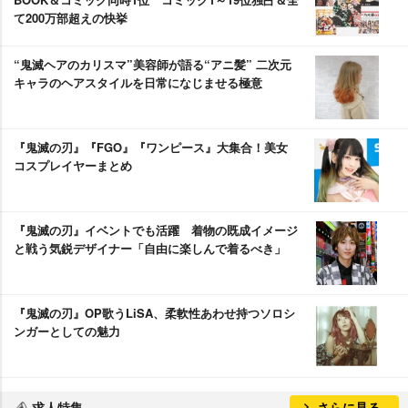
て200万部超えの快挙
“鬼滅ヘアのカリスマ”美容師が語る“アニ髪” 二次元
キャラのヘアスタイルを日常になじませる極意
『鬼滅の刃』『FGO』『ワンピース』大集合！美女
コスプレイヤーまとめ
『鬼滅の刃』イベントでも活躍 着物の既成イメージ
と戦う気鋭デザイナー「自由に楽しんで着るべき」
『鬼滅の刃』OP歌うLiSA、柔軟性あわせ持つソロシ
ンガーとしての魅力
求人特集
さらに見る