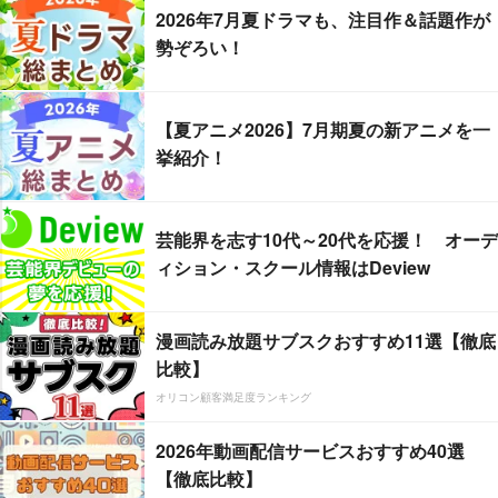
2026年7月夏ドラマも、注目作＆話題作が
勢ぞろい！
【夏アニメ2026】7月期夏の新アニメを一
挙紹介！
芸能界を志す10代～20代を応援！ オーデ
ィション・スクール情報はDeview
漫画読み放題サブスクおすすめ11選【徹底
比較】
オリコン顧客満足度ランキング
2026年動画配信サービスおすすめ40選
【徹底比較】