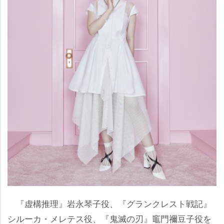
『虚構推理』岩永琴子役、『グランクレスト戦記』
シルーカ・メレテス役、『鬼滅の刃』竈門禰豆子役を