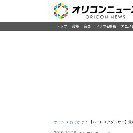
トップ
芸能
音楽
ドラマ&映画
アニメ
ホーム
おでかけ
【バーレスクダンサー】最年
2019-12-26