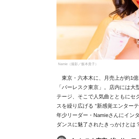
Namie（撮影／飯本貴子）
東京・六本木に、月売上が約1億
「バーレスク東京」。店内には大型
テージ、そこで人気曲とともにセ
スを繰り広げる “新感覚エンター
年少リーダー・Namieさんにイ
ダンスに魅了されたきっかけとは