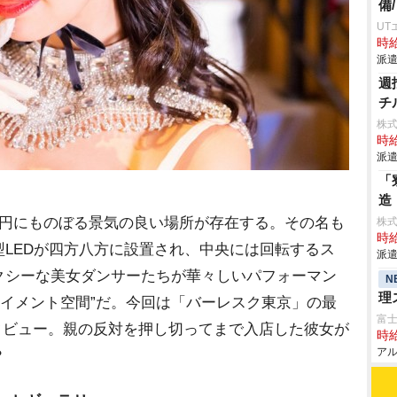
備
UT
時給
派遣
週
チ
株
時給
派遣
「
造
円にものぼる景気の良い場所が存在する。その名も
株
時給
LEDが四方八方に設置され、中央には回転するス
派遣
クシーな美女ダンサーたちが華々しいパフォーマン
N
理
テイメント空間”だ。今回は「バーレスク東京」の最
富士
ンタビュー。親の反対を押し切ってまで入店した彼女が
時給
アル
？