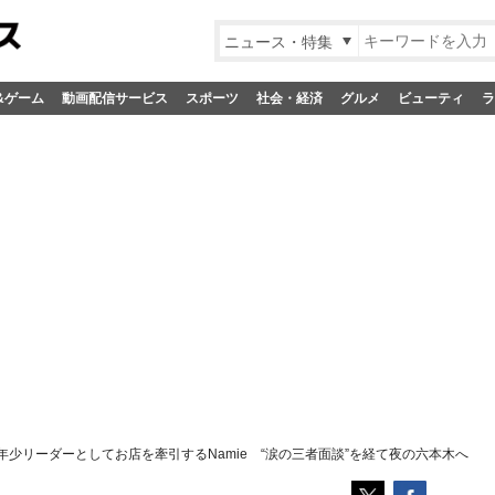
ニュース・特集
&ゲーム
動画配信サービス
スポーツ
社会・経済
グルメ
ビューティ
ラ
少リーダーとしてお店を牽引するNamie “涙の三者面談”を経て夜の六本木へ