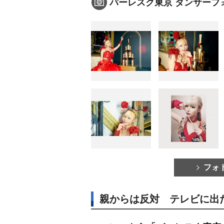
バーレスク東京 ダンサーフ
フォ
親からは反対 テレビに出