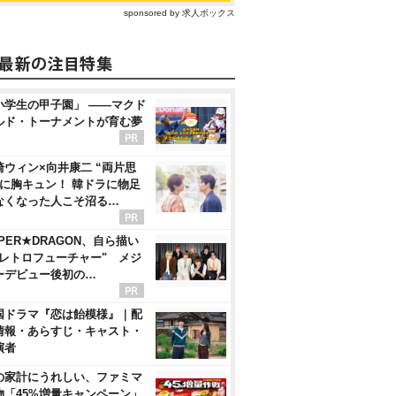
sponsored by 求人ボックス
小学生の甲子園」 ――マクド
ルド・トーナメントが育む夢
崎ウィン×向井康二 “両片思
”に胸キュン！ 韓ドラに物足
なくなった人こそ沼る…
PER★DRAGON、自ら描い
"レトロフューチャー" メジ
ーデビュー後初の…
国ドラマ『恋は飴模様』｜配
情報・あらすじ・キャスト・
演者
の家計にうれしい、ファミマ
物「45%増量キャンペーン」