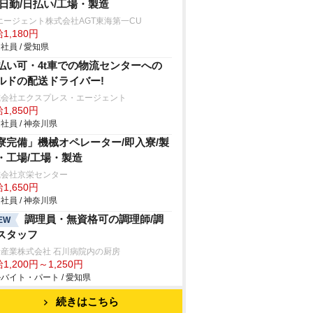
/日勤/日払い/工場・製造
エージェント株式会社AGT東海第一CU
1,180円
社員 / 愛知県
払い可・4t車での物流センターへの
ルドの配送ドライバー!
式会社エクスプレス・エージェント
1,850円
社員 / 神奈川県
寮完備」機械オペレーター/即入寮/製
・工場/工場・製造
式会社京栄センター
1,650円
社員 / 神奈川県
調理員・無資格可の調理師/調
EW
スタッフ
産業株式会社 石川病院内の厨房
1,200円～1,250円
バイト・パート / 愛知県
続きはこちら