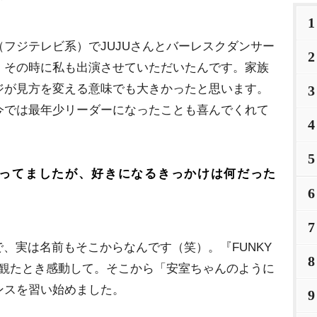
1
』（フジテレビ系）でJUJUさんとバーレスクダンサー
2
、その時に私も出演させていただいたんです。家族
ジが見方を変える意味でも大きかったと思います。
3
今では最年少リーダーになったことも喜んでくれて
4
5
仰ってましたが、好きになるきっかけは何だった
6
7
、実は名前もそこからなんです（笑）。『FUNKY
8
て観たとき感動して。そこから「安室ちゃんのように
ンスを習い始めました。
9