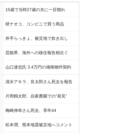
15歳で当時27歳の夫に一目惚れ
研ナオコ、コンビニで買う商品
井手らっきょ、被災地で炊き出し
芸能界、海外への移住報告相次ぐ
山口達也氏 3.4万円の湘南物件契約
清水アキラ、良太郎さん死去を報告
片岡鶴太郎、自家農園での“発見”
梅崎伸幸さん死去、享年44
松本潤、熊本地震被災地へコメント