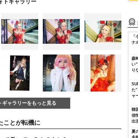
ォトギャラリー
「
ナ
森
い
り
SU
た
ャ
トギャラリーをもっと見る
韓
信
出
たことが転機に
夏
名