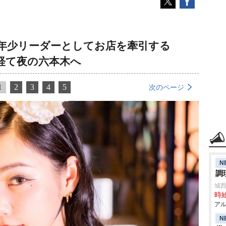
年少リーダーとしてお店を牽引する
を経て夜の六本木へ
1
2
3
4
5
次のページ
N
調
城
時給
アル
N