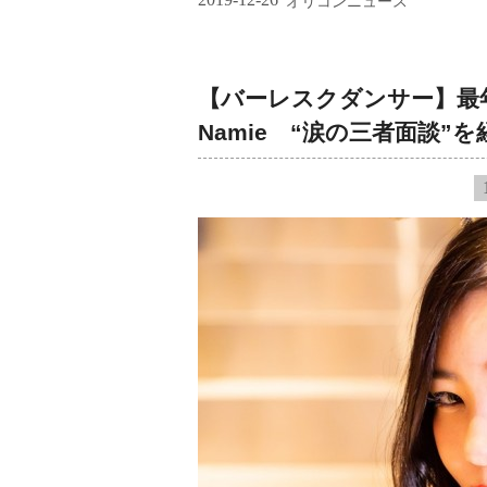
オリコンニュース
【バーレスクダンサー】最
Namie “涙の三者面談”