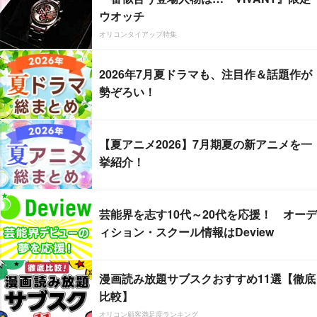
ウオッチ
オリコンタイアップ特集
2026年7月夏ドラマも、注目作＆話題作が
勢ぞろい！
【夏アニメ2026】7月期夏の新アニメを一
挙紹介！
芸能界を志す10代～20代を応援！ オーデ
ィション・スクール情報はDeview
漫画読み放題サブスクおすすめ11選【徹底
比較】
オリコン顧客満足度ランキング