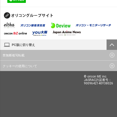
PC版に切り替え
禁無断複写転載
クッキーの使用について
© oricon ME inc.
JASRAC許諾番号：
9009642140Y38026