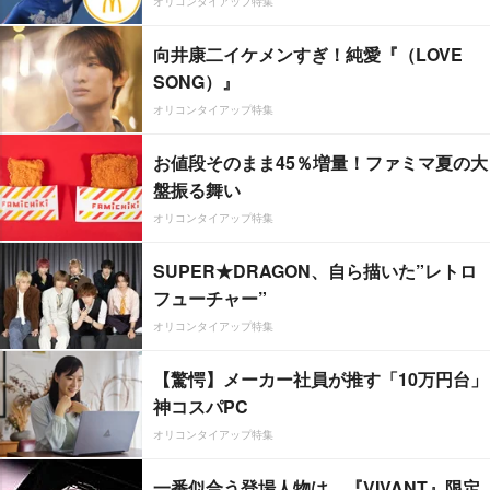
オリコンタイアップ特集
向井康二イケメンすぎ！純愛『（LOVE
SONG）』
オリコンタイアップ特集
お値段そのまま45％増量！ファミマ夏の大
盤振る舞い
オリコンタイアップ特集
SUPER★DRAGON、自ら描いた”レトロ
フューチャー”
オリコンタイアップ特集
【驚愕】メーカー社員が推す「10万円台」
神コスパPC
オリコンタイアップ特集
一番似合う登場人物は…『VIVANT』限定