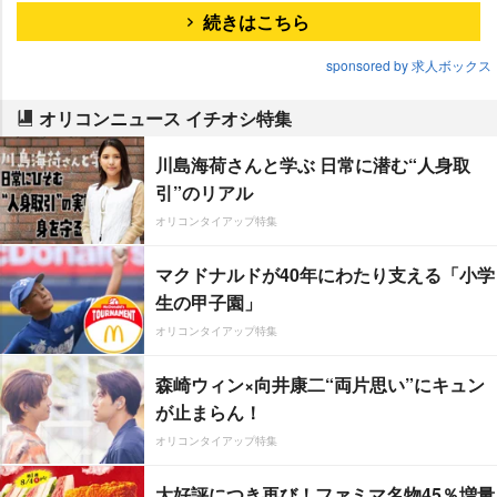
続きはこちら
sponsored by 求人ボックス
オリコンニュース イチオシ特集
川島海荷さんと学ぶ 日常に潜む“人身取
引”のリアル
オリコンタイアップ特集
マクドナルドが40年にわたり支える「小学
生の甲子園」
オリコンタイアップ特集
森崎ウィン×向井康二“両片思い”にキュン
が止まらん！
オリコンタイアップ特集
大好評につき再び！ファミマ名物45％増量