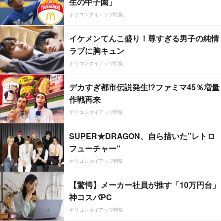
生の甲子園」
オリコンタイアップ特集
イケメンてんこ盛り！尊すぎる男子の純情
ラブに胸キュン
オリコンタイアップ特集
デカすぎ都市伝説発生!?ファミマ45％増量
作戦再来
オリコンタイアップ特集
SUPER★DRAGON、自ら描いた”レトロ
フューチャー”
オリコンタイアップ特集
【驚愕】メーカー社員が推す「10万円台」
神コスパPC
オリコンタイアップ特集