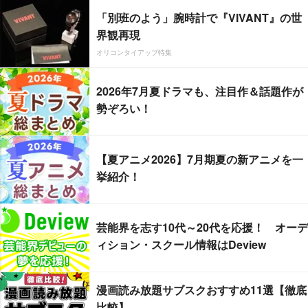
「別班のよう」腕時計で『VIVANT』の世
界観再現
オリコンタイアップ特集
2026年7月夏ドラマも、注目作＆話題作が
勢ぞろい！
【夏アニメ2026】7月期夏の新アニメを一
挙紹介！
芸能界を志す10代～20代を応援！ オーデ
ィション・スクール情報はDeview
漫画読み放題サブスクおすすめ11選【徹底
比較】