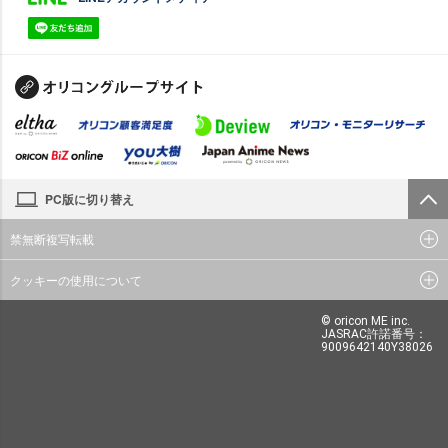
PC版に切り替え
禁無断複写転載
クッキーの使用について
© oricon ME inc.
JASRAC許諾番号：
9009642140Y38026