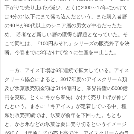
下がりで売り上げが減少。とくに2000～17年にかけて
は4分の1以下にまで落ち込んだという。また購入者層
の40％が60代以上のシニア層の男女が中心だったた
め、 若者など新しい層の獲得も課題となっていた。そ
こで同社は、『100円みぞれ』シリーズの販売終了を決
断。今春までに3年かけて徐々に生産を中止した。
一方、アイス市場は6年連続で拡大している。アイス
クリーム協会によると、2017年度のアイスクリーム類
及び氷菓販売額金額は5114億円と、業界待望の5000億
円を突破。とくに冬から春先にかけて売り上げが伸び
たという。まさに「冬アイス」が定着している中、種
類別販売実績では、氷菓が前年を下回った。もとも
と、かき氷などの氷菓は夏に売り切るというイメージ
が強く、1年通しての売上高では、アイスクリームやラ