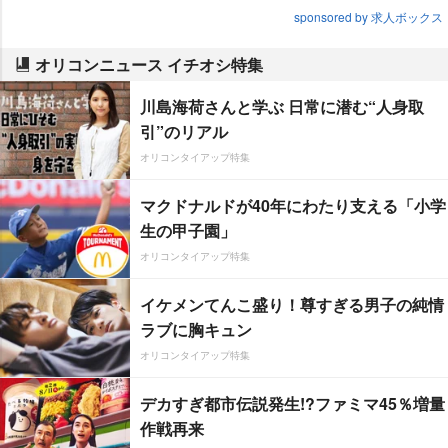
sponsored by 求人ボックス
オリコンニュース イチオシ特集
川島海荷さんと学ぶ 日常に潜む“人身取
引”のリアル
オリコンタイアップ特集
マクドナルドが40年にわたり支える「小学
生の甲子園」
オリコンタイアップ特集
イケメンてんこ盛り！尊すぎる男子の純情
ラブに胸キュン
オリコンタイアップ特集
デカすぎ都市伝説発生!?ファミマ45％増量
作戦再来