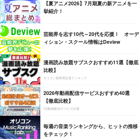
【夏アニメ2026】7月期夏の新アニメを一
挙紹介！
芸能界を志す10代～20代を応援！ オーデ
ィション・スクール情報はDeview
漫画読み放題サブスクおすすめ11選【徹底
比較】
オリコン顧客満足度ランキング
2026年動画配信サービスおすすめ40選
【徹底比較】
CS動画配信サービス20選
毎週の音楽ランキングから、ヒットの推移
をチェック！