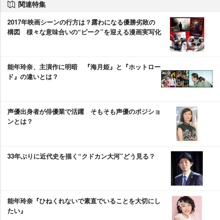
関連特集
2017年映画シーンの行方は？露わになる優勝劣敗の
構図 様々な意味合いの“ピーク”を迎える漫画実写化
能年玲奈、主演作に明暗 『海月姫』と『ホットロー
ド』の違いとは？
声優出身者が俳優業で活躍 そもそも声優のポジショ
ンとは？
33年ぶりに近代史を描く“クドカン大河”どう見る？
能年玲奈『ひねくれないで素直でいることを大切にし
たい』