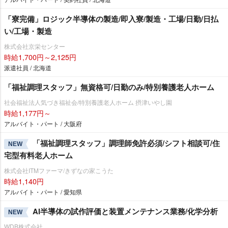
「寮完備」ロジック半導体の製造/即入寮/製造・工場/日勤/日払
い/工場・製造
株式会社京栄センター
時給1,700円～2,125円
派遣社員 / 北海道
「福祉調理スタッフ」無資格可/日勤のみ/特別養護老人ホーム
社会福祉法人気づき福祉会/特別養護老人ホーム 摂津いやし園
時給1,177円～
アルバイト・パート / 大阪府
「福祉調理スタッフ」調理師免許必須/シフト相談可/住
NEW
宅型有料老人ホーム
株式会社ITMファーマ/きずなの家こうた
時給1,140円
アルバイト・パート / 愛知県
AI半導体の試作評価と装置メンテナンス業務/化学分析
NEW
WDB株式会社