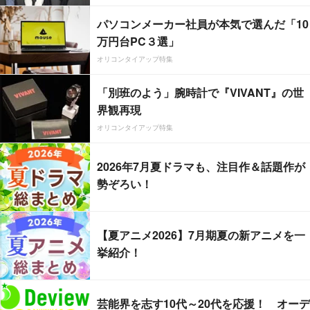
パソコンメーカー社員が本気で選んだ「10
万円台PC３選」
オリコンタイアップ特集
「別班のよう」腕時計で『VIVANT』の世
界観再現
オリコンタイアップ特集
2026年7月夏ドラマも、注目作＆話題作が
勢ぞろい！
【夏アニメ2026】7月期夏の新アニメを一
挙紹介！
芸能界を志す10代～20代を応援！ オーデ