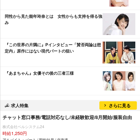
同性から見た能年玲奈とは 女性からも支持を得る強
み
『この世界の片隅に』Pインタビュー「賛否両論は想
定内」原作にはない現代パートの狙い
『あまちゃん』女優その後の三者三様
求人特集
さらに見る
チャット窓口事務/電話対応なし/未経験歓迎/8月開始/服装自由
株式会社ベルシステム24
時給1,250円
アルバイト・パート / 契約社員 / 北海道