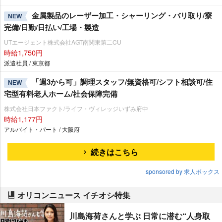
金属製品のレーザー加工・シャーリング・バリ取り/寮
NEW
完備/日勤/日払い/工場・製造
UTエージェント株式会社AGT南関東第二CU
時給1,750円
派遣社員 / 東京都
「週3から可」調理スタッフ/無資格可/シフト相談可/住
NEW
宅型有料老人ホーム/社会保障完備
株式会社日本ファクト/ライフ・ヴィレッジいずみ府中
時給1,177円
アルバイト・パート / 大阪府
続きはこちら
sponsored by 求人ボックス
オリコンニュース イチオシ特集
川島海荷さんと学ぶ 日常に潜む“人身取