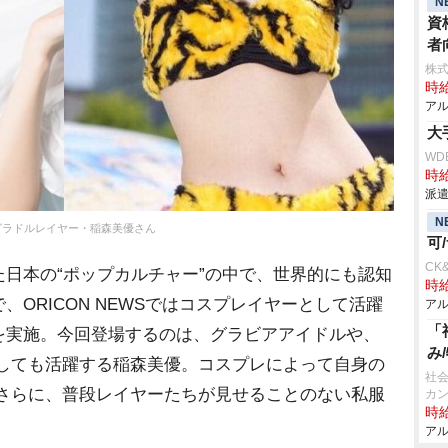
N
資
者
株
時給
アル
大
WD
時給
派遣
N
グラドルレイヤー・稲森美優さん
可
CK
日本の“ポップカルチャー”の中で、世界的にも認知
時給
ORICON NEWSではコスプレイヤーとして活躍
アル
「
を実施。今回登場するのは、グラビアアイドルや、
み
」としても活躍する稲森美優。コスプレによって自身の
社会
 さらに、普段レイヤーたちが見せることのない私服
カ
時給
アル