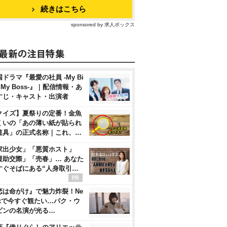
続きはこちら
sponsored by 求人ボックス
ドラマ『最愛の社員 -My Bi
, My Boss-』｜配信情報・あ
すじ・キャスト・出演者
クイズ】夏祭りの定番！金魚
くいの「あの薄い紙が貼られ
道具」の正式名称｜これ、…
家出少女」「悪質ホスト」
援助交際」「売春」… あなた
すぐそばにある“人身取引…
恋は命がけ』で魅力炸裂！Ne
flixで今すぐ観たい…パク・ウ
ビンの名演が光る…