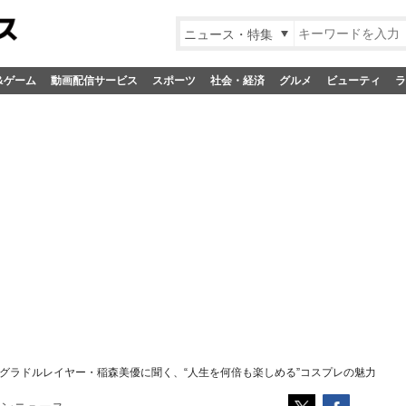
ニュース・特集
&ゲーム
動画配信サービス
スポーツ
社会・経済
グルメ
ビューティ
ラ
】グラドルレイヤー・稲森美優に聞く、“人生を何倍も楽しめる”コスプレの魅力