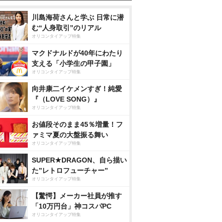
川島海荷さんと学ぶ 日常に潜
む“人身取引”のリアル
オリコンタイアップ特集
マクドナルドが40年にわたり
支える「小学生の甲子園」
オリコンタイアップ特集
向井康二イケメンすぎ！純愛
『（LOVE SONG）』
オリコンタイアップ特集
お値段そのまま45％増量！フ
ァミマ夏の大盤振る舞い
オリコンタイアップ特集
SUPER★DRAGON、自ら描い
た”レトロフューチャー”
オリコンタイアップ特集
【驚愕】メーカー社員が推す
「10万円台」神コスパPC
オリコンタイアップ特集