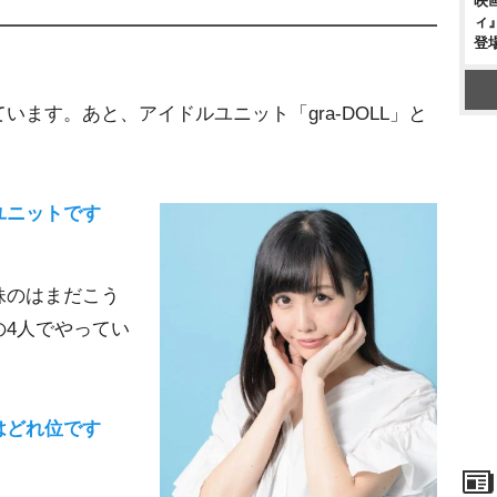
映
ィ
登
います。あと、アイドルユニット「gra-DOLL」と
ユニットです
妹のはまだこう
の4人でやってい
はどれ位です