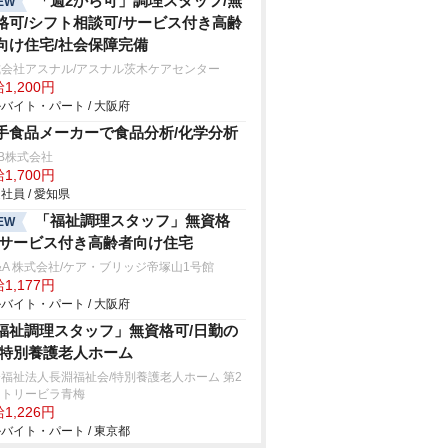
「週2から可」調理スタッフ/無
EW
格可/シフト相談可/サービス付き高齢
向け住宅/社会保障完備
式会社アスナル/アスナル茨木ケアセンター
1,200円
バイト・パート / 大阪府
手食品メーカーで食品分析/化学分析
B株式会社
1,700円
社員 / 愛知県
「福祉調理スタッフ」無資格
EW
/サービス付き高齢者向け住宅
&A 株式会社/ケア・ブリッジ帝塚山1号館
1,177円
バイト・パート / 大阪府
福祉調理スタッフ」無資格可/日勤の
/特別養護老人ホーム
福祉法人長淵福祉会/特別養護老人ホーム 第2
ントリービラ青梅
1,226円
バイト・パート / 東京都