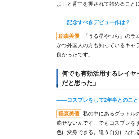
よ」と背中を押されて始めること
――記念すべきデビュー作は？
稲森美優
『うる星やつら』のラ
かつ外国人の方も知っているキャ
良かったです。
何でも有効活用するレイヤ
だと思った」
――コスプレをして2年半とのこ
稲森美優
私の中にあるグラドル
崩せないんです。でもコスプレを
色に変身できる。違う自分になれ