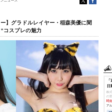
コンニュース
ター】グラドルレイヤー・稲森美優に聞
る”コスプレの魅力
「
日
株式
の
時給
アル