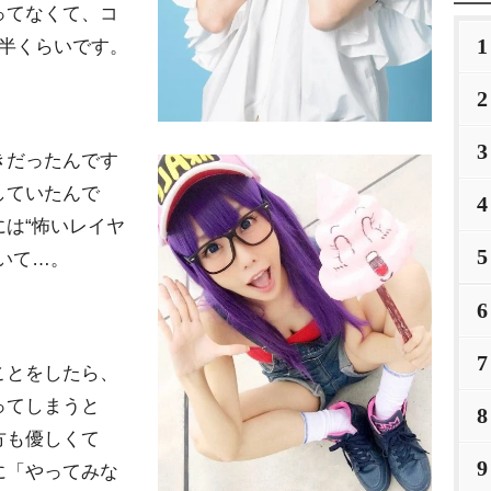
ってなくて、コ
1
年半くらいです。
2
3
きだったんです
していたんで
4
は“怖いレイヤ
5
いて…。
6
7
ことをしたら、
ってしまうと
8
方も優しくて
9
に「やってみな