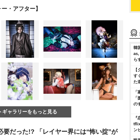
ォー・アフター】
韓国
as
ら
【
す
た
「
「
の
トギャラリーをもっと見る
『
t
ン
要だった!? 「レイヤー界には“怖い掟”が