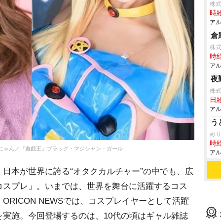
株式
時給
アル
倉
株
時給
アル
夜
株式
日給
アル
う
めり
時給
にゃん／『遊戯王』ブラック・マジシャン・ガール
アル
日本が世界に誇る“オタクカルチャー”の中でも、広
コスプレ」。いまでは、世界を舞台に活躍するコス
RICON NEWSでは、コスプレイヤーとして活躍
実施。今回登場するのは、10代の頃はギャル雑誌