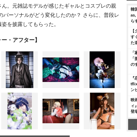
さん。元雑誌モデルが感じたギャルとコスプレの親
韓国
のパーソナルがどう変化したのか？ さらに、普段レ
as
ら
服姿を披露してもらった。
【
す
ォー・アフター】
た
「
「
の
『
t
ン
映
ィ
登