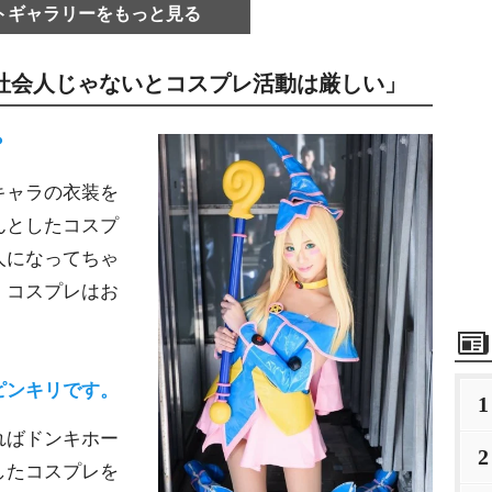
トギャラリーをもっと見る
「社会人じゃないとコスプレ活動は厳しい」
？
キャラの衣装を
んとしたコスプ
人になってちゃ
、コスプレはお
ピンキリです。
1
ればドンキホー
2
したコスプレを