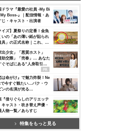
ドラマ『最愛の社員 -My Bi
, My Boss-』｜配信情報・あ
すじ・キャスト・出演者
クイズ】夏祭りの定番！金魚
くいの「あの薄い紙が貼られ
道具」の正式名称｜これ、…
家出少女」「悪質ホスト」
援助交際」「売春」… あなた
すぐそばにある“人身取引…
恋は命がけ』で魅力炸裂！Ne
flixで今すぐ観たい…パク・ウ
ビンの名演が光る…
画『借りぐらしのアリエッテ
』キャスト・吹き替え声優・
場人物一覧／あらすじ
特集をもっと見る