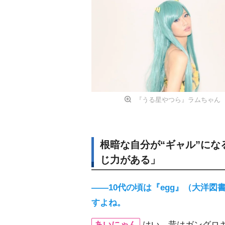
『うる星やつら』ラムちゃん
根暗な自分が“ギャル”に
じ力がある」
――10代の頃は『egg』（大洋
すよね。
あいにゃん
はい、昔はガングロ