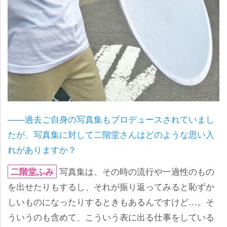
――過去ご自身の写真集もプロデュースされていまし
たが、写真集に対して二階堂さんはどのような思い入
れがありますか？
写真集は、その時の流行や一過性のもの
二階堂ふみ
を出せたりもするし、それが振り返ってみると恥ずか
しいものになったりするときもあるんですけど…。そ
ういうのも含めて、こういう表に出る仕事をしている