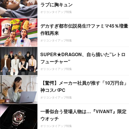
ラブに胸キュン
オリコンタイアップ特集
デカすぎ都市伝説発生!?ファミマ45％増量
作戦再来
オリコンタイアップ特集
SUPER★DRAGON、自ら描いた”レトロ
フューチャー”
オリコンタイアップ特集
【驚愕】メーカー社員が推す「10万円台」
神コスパPC
オリコンタイアップ特集
一番似合う登場人物は…『VIVANT』限定
ウオッチ
オリコンタイアップ特集