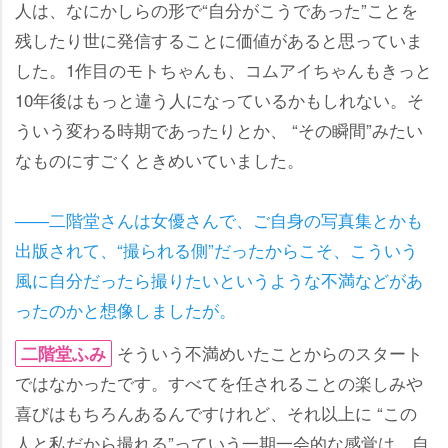
人は、なにかしらの形で“自分がこうであった”ことを
残したり世に発信することに価値があると思っていま
した。1作目のモトちゃんも、コムアイちゃんもきっと
10年後はもっと違う人になっているかもしれない。そ
ういう変わる時期であったりとか、 “その瞬間”みたい
なものにすごくときめいていました。
――二階堂さんは女優さんで、ご自身の写真集とかも
出版されて、“撮られる側”だったからこそ、こういう
風に自分だったら撮りたいというような不満などがあ
ったのかと想像しましたが。
そういう不満めいたことからのスタート
二階堂ふみ
ではなかったです。すべてを任されることの楽しみ
喜びはもちろんあるんですけれど、それ以上に “この
人と私だから撮れる”っていう一期一会的な感覚は、自