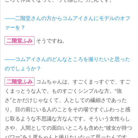
――二階堂さんの方からコムアイさんにモデルのオフ
ァーを？
そうですね。
二階堂ふみ
――コムアイさんのどんなところを撮りたいと思った
のでしょうか？
コムちゃんは、すごくまっすぐで、すご
二階堂ふみ
くまっとうな人で、ものすごくシンプルな方。“強
さ”とかだけじゃなくて、人としての繊細さであった
り、目の前にいる人のことをその場ですぐふわっと感
じ取るような不思議な方なんです。そういう女性らし
さや、人間としての面白いところも含めた“彼女が持つ
パワー”を１度ちゃんと撮りたいなって思ったんです。