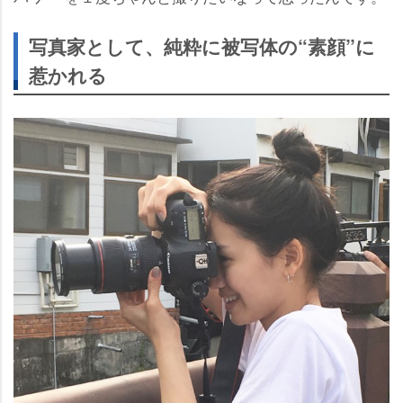
写真家として、純粋に被写体の“素顔”に
惹かれる