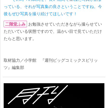
っている、それが写真集の良さということですね。今
後もぜひ写真を撮り続けてほしいです！
お勉強させていただきながら撮らせてい
二階堂ふみ
ただいている状態ですので、温かい目で見ていただけ
たらと思います。
取材協力／小学館 『週刊ビッグコミックスピリッ
ツ』編集部