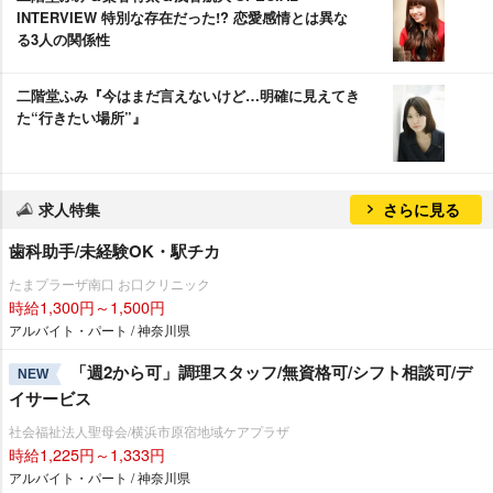
INTERVIEW 特別な存在だった!? 恋愛感情とは異な
る3人の関係性
二階堂ふみ『今はまだ言えないけど…明確に見えてき
た“行きたい場所”』
求人特集
さらに見る
歯科助手/未経験OK・駅チカ
たまプラーザ南口 お口クリニック
時給1,300円～1,500円
アルバイト・パート / 神奈川県
「週2から可」調理スタッフ/無資格可/シフト相談可/デ
NEW
イサービス
社会福祉法人聖母会/横浜市原宿地域ケアプラザ
時給1,225円～1,333円
アルバイト・パート / 神奈川県