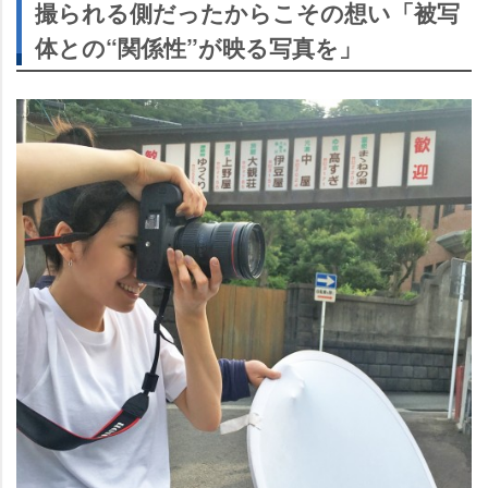
撮られる側だったからこその想い「被写
体との“関係性”が映る写真を」