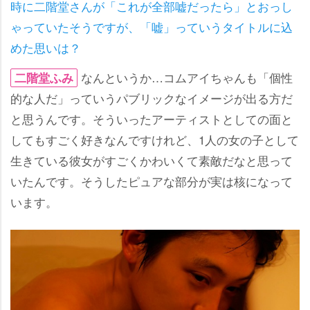
時に二階堂さんが「これが全部嘘だったら」とおっし
ゃっていたそうですが、「嘘」っていうタイトルに込
めた思いは？
なんというか…コムアイちゃんも「個性
二階堂ふみ
的な人だ」っていうパブリックなイメージが出る方だ
と思うんです。そういったアーティストとしての面と
してもすごく好きなんですけれど、1人の女の子として
生きている彼女がすごくかわいくて素敵だなと思って
いたんです。そうしたピュアな部分が実は核になって
います。