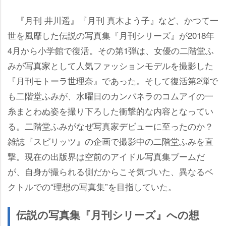
『月刊 井川遥』『月刊 真木よう子』など、かつて一
世を風靡した伝説の写真集『月刊シリーズ』が2018年
4月から小学館で復活。その第1弾は、女優の二階堂ふ
みが写真家として人気ファッションモデルを撮影した
『月刊モトーラ世理奈』であった。そして復活第2弾で
も二階堂ふみが、水曜日のカンパネラのコムアイの一
糸まとわぬ姿を撮り下ろした衝撃的な内容となってい
る。二階堂ふみがなぜ写真家デビューに至ったのか？
雑誌『スピリッツ』の企画で撮影中の二階堂ふみを直
撃。現在の出版界は空前のアイドル写真集ブームだ
が、自身が撮られる側だからこそ気づいた、異なるベ
クトルでの“理想の写真集”を目指していた。
伝説の写真集『月刊シリーズ』への想