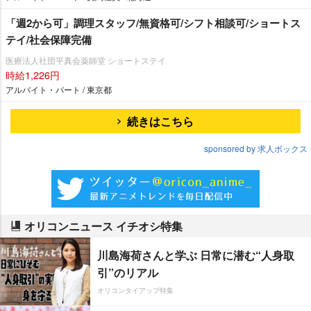
「週2から可」調理スタッフ/無資格可/シフト相談可/ショートス
テイ/社会保障完備
医療法人社団平真会薬師堂 ショートステイ
時給1,226円
アルバイト・パート / 東京都
続きはこちら
sponsored by 求人ボックス
オリコンニュース イチオシ特集
川島海荷さんと学ぶ 日常に潜む“人身取
引”のリアル
オリコンタイアップ特集