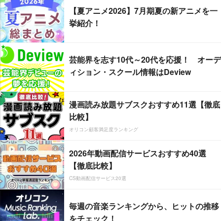
【夏アニメ2026】7月期夏の新アニメを一
挙紹介！
芸能界を志す10代～20代を応援！ オーデ
ィション・スクール情報はDeview
漫画読み放題サブスクおすすめ11選【徹底
比較】
オリコン顧客満足度ランキング
2026年動画配信サービスおすすめ40選
【徹底比較】
CS動画配信サービス20選
毎週の音楽ランキングから、ヒットの推移
をチェック！