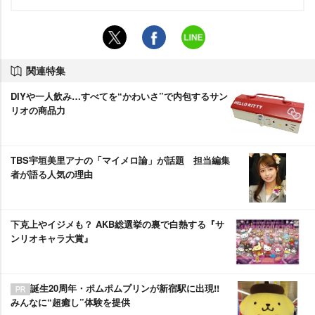
関連特集
DIYや一人飲み…すべてを“かわいさ”で内包するサン
リオの商品力
TBS宇垣美里アナの「マイメロ論」が話題 担当編集
者が語る人気の理由
下克上やイジメも？ AKB総選挙の裏で白熱する『サ
ンリオキャラ大賞』
誕生20周年・ポムポムプリンが新宿駅に出現!!
みんなに“超癒し”体験を提供