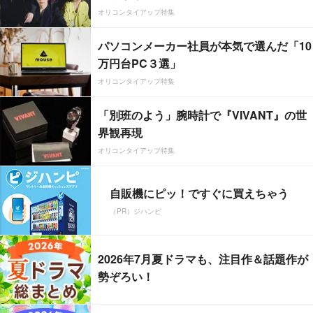
オリコンタイアップ特集
パソコンメーカー社員が本気で選んだ「10
万円台PC３選」
オリコンタイアップ特集
「別班のよう」腕時計で『VIVANT』の世
界観再現
オリコンタイアップ特集
自販機にピッ！ですぐに買えちゃう
（PR）ジハンピ
2026年7月夏ドラマも、注目作＆話題作が
勢ぞろい！