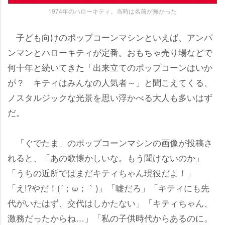
1974年のハローキティ。当時は名前が無かった
子ども向けのポップコーンマシンといえば、アンパ
ンマンとハローキティが定番。おもちゃ売り場などで
何十年と続いてきた「出来立てのポップコーンはいか
が？ キティはみんなの人気者～」と聞こえてくる、
ノスタルジックな光景を思い浮かべる大人も多いはず
だ。
「ぐでたま」のポップコーンマシンの画像が投稿さ
れると、「あの歌懐かしいな。もう聞けないのか」
「うちの近所ではまだキティちゃん現役だよ！」
「え!?やだ！(´；ω；｀)」「嘘だろ」「キティにも先
代がいたはず、交代はしかたない」「キティちゃん、
激務だったからね…」「私の子供時代からあるのに。