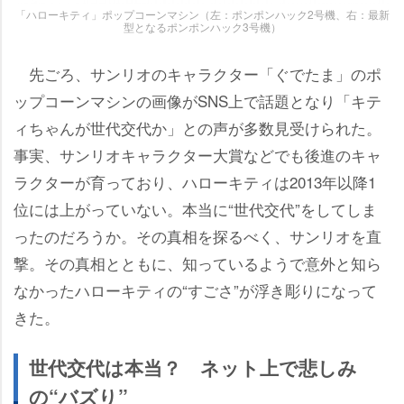
「ハローキティ」ポップコーンマシン（左：ポンポンハック2号機、右：最新
型となるポンポンハック3号機）
先ごろ、サンリオのキャラクター「ぐでたま」のポ
ップコーンマシンの画像がSNS上で話題となり「キテ
ィちゃんが世代交代か」との声が多数見受けられた。
事実、サンリオキャラクター大賞などでも後進のキャ
ラクターが育っており、ハローキティは2013年以降1
位には上がっていない。本当に“世代交代”をしてしま
ったのだろうか。その真相を探るべく、サンリオを直
撃。その真相とともに、知っているようで意外と知ら
なかったハローキティの“すごさ”が浮き彫りになって
きた。
世代交代は本当？ ネット上で悲しみ
の“バズり”