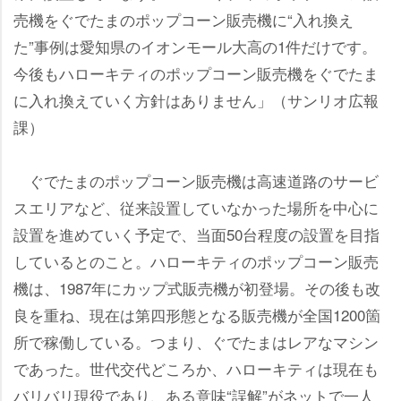
売機をぐでたまのポップコーン販売機に“入れ換え
た”事例は愛知県のイオンモール大高の1件だけです。
今後もハローキティのポップコーン販売機をぐでたま
に入れ換えていく方針はありません」（サンリオ広報
課）
ぐでたまのポップコーン販売機は高速道路のサービ
スエリアなど、従来設置していなかった場所を中心に
設置を進めていく予定で、当面50台程度の設置を目指
しているとのこと。ハローキティのポップコーン販売
機は、1987年にカップ式販売機が初登場。その後も改
良を重ね、現在は第四形態となる販売機が全国1200箇
所で稼働している。つまり、ぐでたまはレアなマシン
であった。世代交代どころか、ハローキティは現在も
バリバリ現役であり、ある意味“誤解”がネットで一人