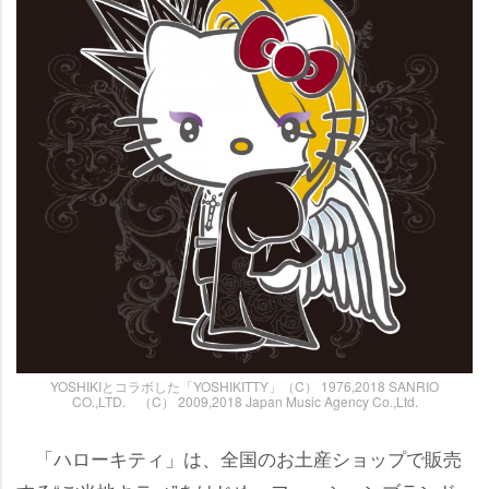
YOSHIKIとコラボした「YOSHIKITTY」（C） 1976,2018 SANRIO
CO.,LTD. （C） 2009,2018 Japan Music Agency Co.,Ltd.
「ハローキティ」は、全国のお土産ショップで販売