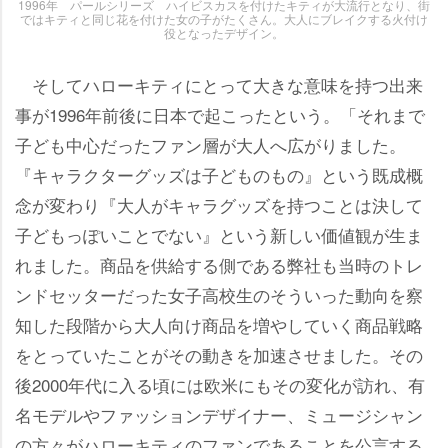
1996年 パールシリーズ ハイビスカスを付けたキティが大流行となり、街
ではキティと同じ花を付けた女の子がたくさん。大人にブレイクする火付け
役となったデザイン。
そしてハローキティにとって大きな意味を持つ出来
事が1996年前後に日本で起こったという。「それまで
子ども中心だったファン層が大人へ広がりました。
『キャラクターグッズは子どものもの』という既成概
念が変わり『大人がキャラグッズを持つことは決して
子どもっぽいことでない』という新しい価値観が生ま
れました。商品を供給する側である弊社も当時のトレ
ンドセッターだった女子高校生のそういった動向を察
知した段階から大人向け商品を増やしていく商品戦略
をとっていたことがその動きを加速させました。その
後2000年代に入る頃には欧米にもその変化が訪れ、有
名モデルやファッションデザイナー、ミュージシャン
の方々がハローキティのファンであることを公言する