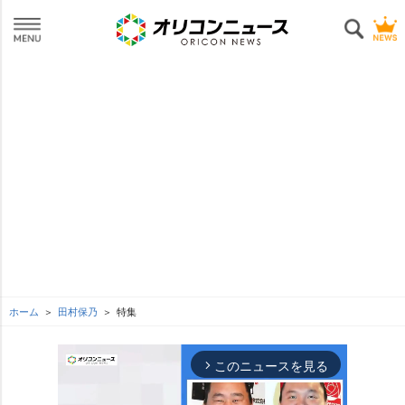
ホーム
田村保乃
特集
このニュースを見る
arrow_forward_ios