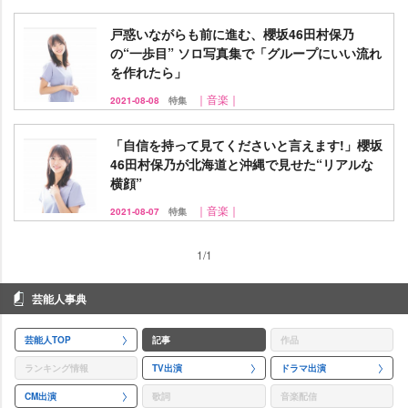
戸惑いながらも前に進む、櫻坂46田村保乃
の“一歩目” ソロ写真集で「グループにいい流れ
を作れたら」
｜音楽｜
2021-08-08
特集
「自信を持って見てくださいと言えます!」櫻坂
46田村保乃が北海道と沖縄で見せた“リアルな
横顔”
｜音楽｜
2021-08-07
特集
1/1
芸能人事典
芸能人TOP
記事
作品
ランキング情報
TV出演
ドラマ出演
CM出演
歌詞
音楽配信