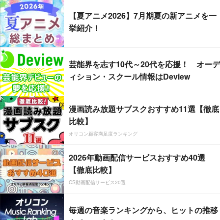
【夏アニメ2026】7月期夏の新アニメを一
挙紹介！
芸能界を志す10代～20代を応援！ オーデ
ィション・スクール情報はDeview
漫画読み放題サブスクおすすめ11選【徹底
比較】
オリコン顧客満足度ランキング
2026年動画配信サービスおすすめ40選
【徹底比較】
CS動画配信サービス20選
毎週の音楽ランキングから、ヒットの推移