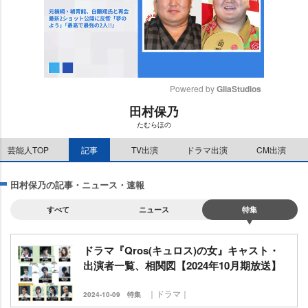
Powered by 
GliaStudios
田村保乃
M
たむらほの
u
t
芸能人TOP
記事
TV出演
ドラマ出演
CM出演
e
田村保乃の記事・ニュース・速報
すべて
ニュース
特集
ドラマ『Qros(キュロス)の女』キャスト・
出演者一覧、相関図【2024年10月期放送】
｜ドラマ｜
2024-10-09
特集